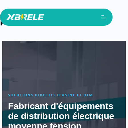
Passer
au
produits
contenu
SOLUTIONS DIRECTES D'USINE ET OEM
Fabricant d'équipements
de distribution électrique
moyenne tension