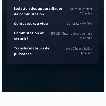
Isolation des appareillages
Boîtes de contact
/ Douilles
de commutation
Contacteurs à vide
Séries LV / MV / HV
Commutation et
SF6 LBS / Interrupteurs de mise
à la terre
sécurité
Transformateurs de
Type à bain d'huile /
type sec
puissance