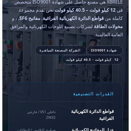
XBRELE هي مصنع حاصل على شهادة ISO9001 متخصص
في
12 كيلو فولت – 40.5 كيلو فولت
نحن نقدم مجموعة
كاملة من
قواطع الدائرة الكهربائية الفراغية
,
مفاتيح SF6
, ، و
محولات الطاقة
لشركات تصنيع اللوحات الكهربائية والمرافق
العامة العالمية.
شهادة ISO9001
الشركة المصنعة المباشرة
12 كيلو فولت - 40.5 كيلو فولت
القدرات التصنيعية
قواطع الدائرة الكهربائية
داخلي VS1 / خارجي
ZW32
الفراغية
عزل المفاتيح الكهربائية
صناديق التلامس / البطانات