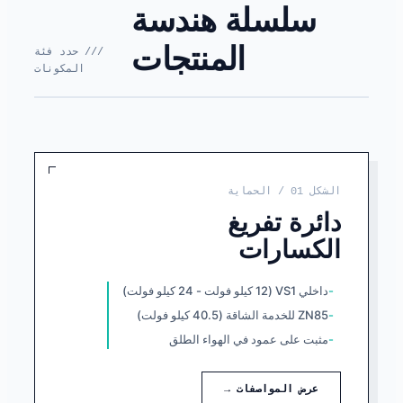
سلسلة هندسة
المنتجات
/// حدد فئة
المكونات
الشكل 01 / الحماية
دائرة تفريغ
الكسارات
داخلي VS1 (12 كيلو فولت - 24 كيلو فولت)
ZN85 للخدمة الشاقة (40.5 كيلو فولت)
مثبت على عمود في الهواء الطلق
عرض المواصفات →