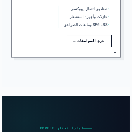
صناديق اتصال إيبوكسي
عازلات وأجهزة استشعار
SF6 LBS ومانعات الصواعق
عرض المواصفات →
لماذا تختار XBRELE