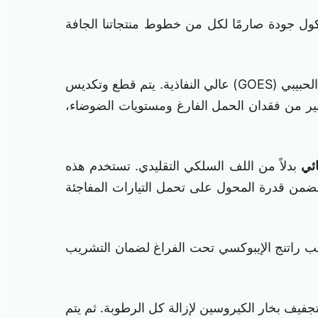
وتتطلب تصميمًا كهرومغناطيسيًا دقيقًا وهندسة عزل. في XBRELE، نتبع بروتوكول جودة صارمًا لكل من خطوط منتجاتنا الجافة
قلب المحول هو القلب الحديدي. نحن نستخدم الفولاذ الكهربائي ذو التوجه الحبيبي (GOES) عالي النفاذية. يتم قطع وتكديس
 يقلل بشكل كبير من فقدان الحمل الفارغ ومستويات الضوضاء،
ائي
بدلاً من اللف السلكي التقليدي. تستخدم هذه
 يضمن قدرة المحول على تحمل التيارات المفاجئة
ي. يتم صب راتنج الإيبوكسي تحت الفراغ لضمان التشريب
في مصنع تجفيف بخار الكيروسين لإزالة كل الرطوبة. ثم يتم