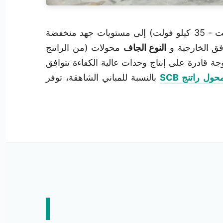
تصنيع محولات التوزيع هو العمود الفقري لشبكة الكهرباء، وهو مسؤول عن خفض الجهد المتوسط (6 كيلو فولت - 35 كيلو فولت) إلى مستويات جهد منخفضة
فق الخارجية و
النوع الجاف
محولات (من الراتنج
إنتاج مزدوجة قادرة على إنتاج وحدات عالية الكفاءة تتوافق
حول راتنج SCB
بالنسبة للمباني الشاهقة، توفر