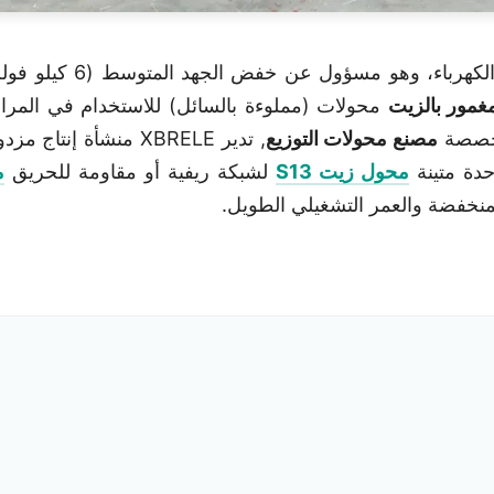
غمور بالزيت
محولات (مملوءة بالسائل) للاستخدام في المرا
تخصصة
مصنع محولات التوزيع
, تدير XBRELE منشأة 
محول زيت S13
لشبكة ريفية أو مقاومة للحريق
م