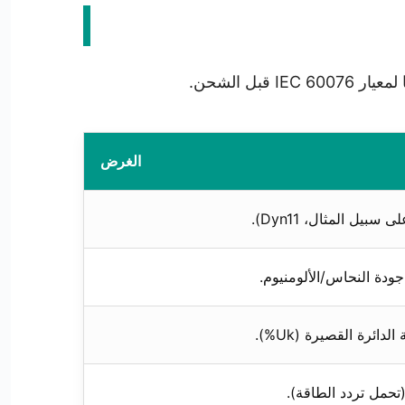
الغرض
يل المثال، Dyn11).
دة النحاس/الألومنيوم.
ئرة القصيرة (Uk%).
حمل تردد الطاقة).