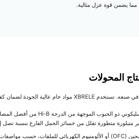
مما يضمن قوة عزل مثالية.
تاج المحولات
اءة عالية (انخفاض خسائر I²R والتباطؤ).
لموجهة من الدرجة Hi-B من أفضل المصانع (مثل Baosteel). بالنسبة لنا
 متطورة تقلل من خسائر الحمل الفارغ بنسبة تصل إلى 75% مقارنة بالفولاذ التقل
نستخدم النحاس الخالي من الأكسجين (OFC) أو الألومنيوم الكهربائي للم