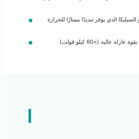
ليكا الذي يوفر تبديدًا ممتازًا للحرارة
بالنسبة للوحدات المغمورة بالزيت، نستخدم زيت محولات نافثيني أو بارافيني عالي الجودة يتميز بقوة عازلة عالية (>60 كيلو فولت)