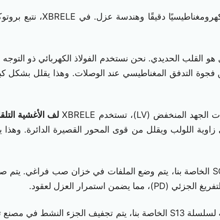
عملية تصنيع المحولات معقدة، 
نية “Step-Lap”، التي تقلل من فجوة التدفق المغناطيسي عند الوصلات. وهذا
المنخفض (LV)، تستخدم XBRELE
لف الأغشية التلق
غي زاوية اللولب ويقلل من قوى المحور القصيرة الدائرة. وهذا
بالنسبة لسلسلة SCB الخاصة بنا، يتم وضع الملفات في خزان صب فراغ
ن استمرار العزل لعقود.
بالنسبة لسلسلة S13 الخاصة بنا، يتم تجفيف الجزء النشط 