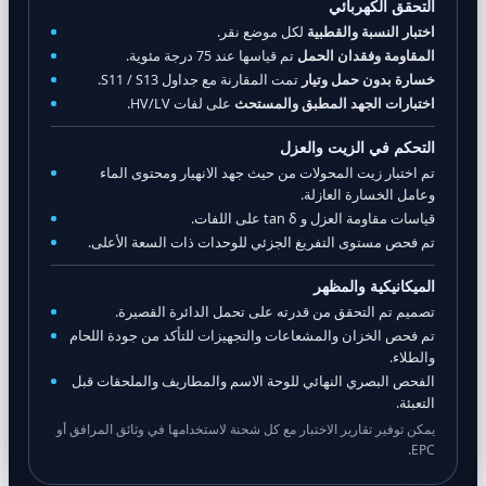
التحقق الكهربائي
اختبار النسبة والقطبية
لكل موضع نقر.
المقاومة وفقدان الحمل
تم قياسها عند 75 درجة مئوية.
خسارة بدون حمل وتيار
تمت المقارنة مع جداول S11 / S13.
اختبارات الجهد المطبق والمستحث
على لفات HV/LV.
التحكم في الزيت والعزل
تم اختبار زيت المحولات من حيث جهد الانهيار ومحتوى الماء
وعامل الخسارة العازلة.
قياسات مقاومة العزل و tan δ على اللفات.
تم فحص مستوى التفريغ الجزئي للوحدات ذات السعة الأعلى.
الميكانيكية والمظهر
تصميم تم التحقق من قدرته على تحمل الدائرة القصيرة.
تم فحص الخزان والمشعاعات والتجهيزات للتأكد من جودة اللحام
والطلاء.
الفحص البصري النهائي للوحة الاسم والمطاريف والملحقات قبل
التعبئة.
يمكن توفير تقارير الاختبار مع كل شحنة لاستخدامها في وثائق المرافق أو
EPC.