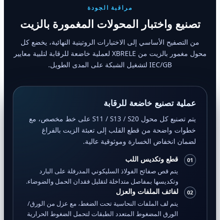
مراقبة الجودة
تصنيع واختبار المحولات المغمورة بالزيت
من التصفيح الأساسي إلى الاختبارات الروتينية النهائية، يخضع كل
محول مغمور بالزيت من XBRELE لعملية خاضعة للرقابة لتلبية معايير
IEC/GB لتشغيل الشبكة على المدى الطويل.
عملية تصنيع خاضعة للرقابة
يتم تصنيع كل محول S11 / S13 / S20 على خط مخصص، مع
خطوات واضحة من قطع القلب إلى تعبئة الزيت بالفراغ
لضمان انخفاض الخسارة وموثوقية عالية.
قطع وتكديس اللب
01
يتم قص صفائح الفولاذ السليكوني المدرفلة على البارد
وتكديسها بمفاصل متداخلة لتقليل فقدان الحمل والضوضاء.
لفائف الملفات والعزل
02
يتم لف الملفات النحاسية تحت الضغط، مع عزل من الورق/
الورق المضغوط المتعدد الطبقات لتحمل الضغوط الحرارية