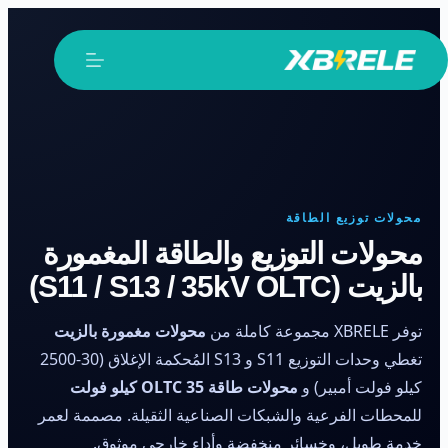
لتجاوز
لى
لمحتوى
محولات توزيع الطاقة
محولات التوزيع والطاقة المغمورة
بالزيت (S11 / S13 / 35kV OLTC)
توفر XBRELE مجموعة كاملة من
محولات مغمورة بالزيت
تغطي وحدات التوزيع S11 و S13 المُحكمة الإغلاق (30-2500
كيلو فولت أمبير) و
محولات طاقة OLTC 35 كيلو فولت
للمحطات الفرعية والشبكات الصناعية الثقيلة. مصممة لعمر
خدمة طويل، وخسائر منخفضة وأداء خارجي موثوق.