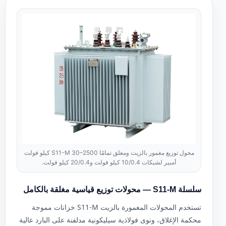
محول توزيع مغمور بالزيت ومغلق تمامًا S11-M 30–2500 كيلو فولت
أمبير لشبكات 10/0.4 كيلو فولت و20/0.4 كيلو فولت.
سلسلة S11-M — محولات توزيع قياسية مغلقة بالكامل
تستخدم المحولات المغمورة بالزيت S11-M خزانات مموجة
محكمة الإغلاق، ونوى فولاذية سيليكونية مدلفنة على البارد عالية