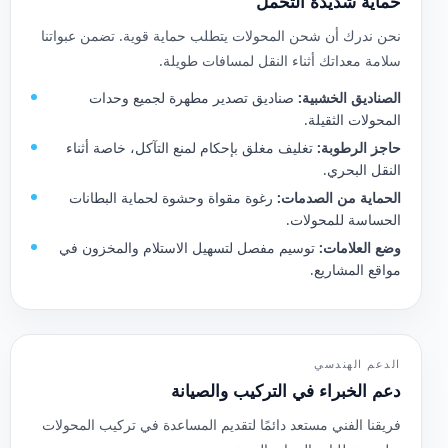
حماية شديدة التحمل
نحن ندرك أن شحن المحولات يتطلب حماية قوية. تضمن عبواتنا
سلامة معداتك أثناء النقل لمسافات طويلة.
الصناديق الخشبية:
صناديق تصدير مطهرة لجميع وحدات
المحولات الثقيلة.
حاجز الرطوبة:
تغليف مغلق بإحكام لمنع التآكل، خاصة أثناء
النقل البحري.
الحماية من الصدمات:
رغوة مقواة وحشوة لحماية البطانات
الحساسة للمحولات.
وضع العلامات:
توسيم مفصل لتسهيل الاستلام والمخزون في
مواقع المشاريع.
الدعم الهندسي
دعم الخبراء في التركيب والصيانة
فريقنا الفني مستعد دائمًا لتقديم المساعدة في تركيب المحولات