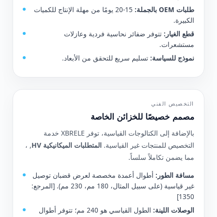
طلبات OEM بالجملة:
15-20 يومًا من مهلة الإنتاج للكميات
الكبيرة.
قطع الغيار:
تتوفر ضفائر نحاسية فردية وعازلات
مستشعرات.
نموذج للسياسة:
تسليم سريع للتحقق من الأبعاد.
التخصيص الفني
مصمم خصيصًا للخزائن الخاصة
بالإضافة إلى الكتالوجات القياسية، توفر XBRELE خدمة
التخصيص للمنتجات غير القياسية.
المتطلبات الميكانيكية HV
, ،
مما يضمن تكاملاً سلساً.
مسافة الطور:
أطوال أعمدة مخصصة لعرض قضبان توصيل
غير قياسية (على سبيل المثال، 180 مم، 230 مم). [المرجع:
1350]
الوصلات اللينة:
الطول القياسي هو 240 مم؛ تتوفر أطوال