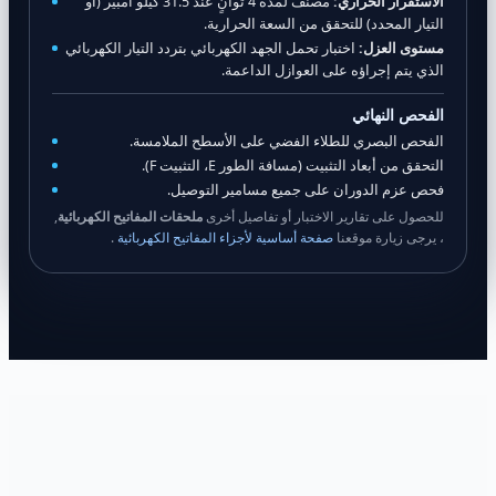
الاستقرار الحراري:
مصنّف لمدة 4 ثوانٍ عند 31.5 كيلو أمبير (أو
التيار المحدد) للتحقق من السعة الحرارية.
مستوى العزل:
اختبار تحمل الجهد الكهربائي بتردد التيار الكهربائي
الذي يتم إجراؤه على العوازل الداعمة.
الفحص النهائي
الفحص البصري للطلاء الفضي على الأسطح الملامسة.
التحقق من أبعاد التثبيت (مسافة الطور E، التثبيت F).
فحص عزم الدوران على جميع مسامير التوصيل.
للحصول على تقارير الاختبار أو تفاصيل أخرى
ملحقات المفاتيح الكهربائية
,
، يرجى زيارة موقعنا
صفحة أساسية لأجزاء المفاتيح الكهربائية
.