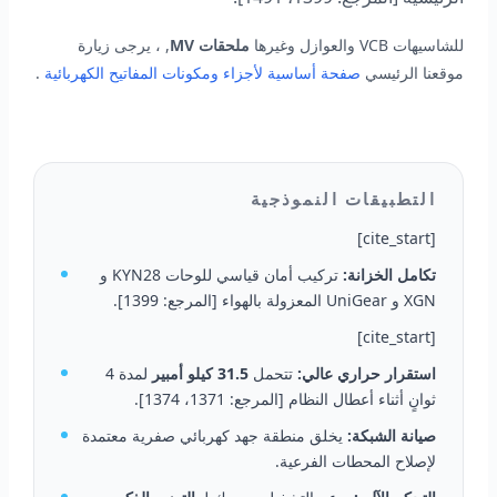
للشاسيهات VCB والعوازل وغيرها
ملحقات MV
, ، يرجى زيارة
موقعنا الرئيسي
صفحة أساسية لأجزاء ومكونات المفاتيح الكهربائية
.
التطبيقات النموذجية
[cite_start]
تكامل الخزانة:
تركيب أمان قياسي للوحات KYN28 و
XGN و UniGear المعزولة بالهواء [المرجع: 1399].
[cite_start]
استقرار حراري عالي:
تتحمل
31.5 كيلو أمبير
لمدة 4
ثوانٍ أثناء أعطال النظام [المرجع: 1371، 1374].
صيانة الشبكة:
يخلق منطقة جهد كهربائي صفرية معتمدة
لإصلاح المحطات الفرعية.