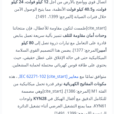
اتصال قوي وواضح بالأرض من أجل
12 كيلو فولت، 24 كيلو
فولت، و40.5 كيلو فولت
الأنظمة، مما يتيح الوصول الآمن
خلال فترات الصيانة [المرجع: 1399، 1491].
[cite_start]صُممت لتكون مقاومة للأعطال، فإن منتجاتنا
وحدات أمان مقاومة للتلف
تتميز بآلية سريعة تعمل بنابض
قادرة على التعامل مع تيارات ذروة تصل إلى
80 كيلو
أمبير
[المرجع: 1377]. يضمن هذا التصميم القوي السلامة
الميكانيكية حتى في حالة الإغلاق على عطل حقيقي، حيث
يحتوي على طاقة قوس كهربائي محتملة لحماية المشغلين.
متوافق تمامًا مع
معايير IEC 62271-102 [cite_start]
, ، هذه
مكونات المفاتيح الكهربائية
توفر قدرة تحمل ميكانيكية من
الفئة M1 [المرجع: 1386]. [cite_start]وهي مصممة
للتكامل الدقيق مع أقفال الهيكل في
KYN28
ولوحات
KYN61، مما يمنع التشغيل العرضي أثناء تشغيل الدائرة
الرئيسية [المرجع: 1399، 1491].