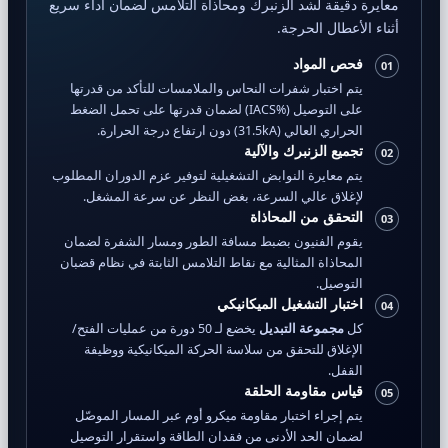
معايرة دقيقة لشد الزنبرك ومحاذاة التلامس لضمان أداء سريع
أثناء الأعطال الحرجة.
فحص المواد
01
يتم اختبار شفرات النحاس والملامسات للتأكد من قدرتها
على التوصيل (%IACS) لضمان قدرتها على تحمل الضغط
الحراري العالي (31.5kA) دون ارتفاع درجة الحرارة.
تجميع الزنبرك والآلية
02
يتم معايرة النوابض التشغيلية لتوفير عزم الدوران المطلوب
لإغلاق عالي السرعة، بغض النظر عن سرعة المشغل.
التحقق من المحاذاة
03
يقوم الفنيون بضبط مسافة الطور ومسار الشفرة لضمان
المحاذاة المثالية مع نقاط التلامس الثابتة في نظام قضبان
التوصيل.
اختبار التشغيل الميكانيكي
04
كل
مجموعة التبديل
يخضع لـ 50 دورة من عمليات الفتح/
الإغلاق للتحقق من سلاسة الحركة الميكانيكية ووظيفة
القفل.
قياس مقاومة الحلقة
05
يتم إجراء اختبار مقاومة ميكرو أوم عبر المسار الموصّل
لضمان الحد الأدنى من فقدان الطاقة واستقرار التوصيل