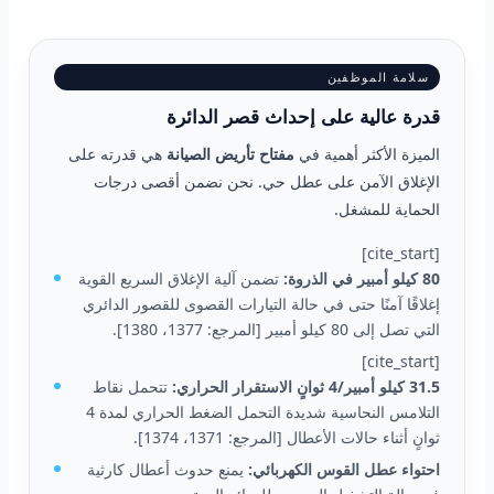
سلامة الموظفين
قدرة عالية على إحداث قصر الدائرة
الميزة الأكثر أهمية في
مفتاح تأريض الصيانة
هي قدرته على
الإغلاق الآمن على عطل حي. نحن نضمن أقصى درجات
الحماية للمشغل.
[cite_start]
80 كيلو أمبير في الذروة:
تضمن آلية الإغلاق السريع القوية
إغلاقًا آمنًا حتى في حالة التيارات القصوى للقصور الدائري
التي تصل إلى 80 كيلو أمبير [المرجع: 1377، 1380].
[cite_start]
31.5 كيلو أمبير/4 ثوانٍ الاستقرار الحراري:
تتحمل نقاط
التلامس النحاسية شديدة التحمل الضغط الحراري لمدة 4
ثوانٍ أثناء حالات الأعطال [المرجع: 1371، 1374].
احتواء عطل القوس الكهربائي:
يمنع حدوث أعطال كارثية