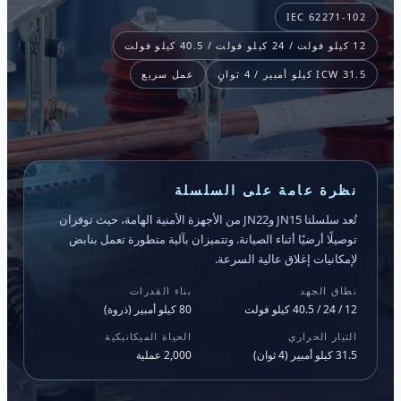
IEC 62271-102
12 كيلو فولت / 24 كيلو فولت / 40.5 كيلو فولت
ICW 31.5 كيلو أمبير / 4 ثوانٍ
عمل سريع
نظرة عامة على السلسلة
تُعد سلسلتا JN15 وJN22 من الأجهزة الأمنية الهامة، حيث توفران
توصيلًا أرضيًا أثناء الصيانة. وتتميزان بآلية متطورة تعمل بنابض
لإمكانيات إغلاق عالية السرعة.
نطاق الجهد
بناء القدرات
12 / 24 / 40.5 كيلو فولت
80 كيلو أمبير (ذروة)
التيار الحراري
الحياة الميكانيكية
31.5 كيلو أمبير (4 ثوان)
2,000 عملية