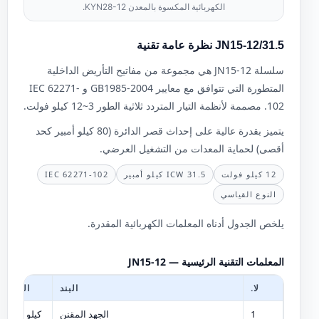
الكهربائية المكسوة بالمعدن KYN28-12.
JN15-12/31.5 نظرة عامة تقنية
سلسلة JN15-12 هي مجموعة من مفاتيح التأريض الداخلية
المتطورة التي تتوافق مع معايير GB1985-2004 و IEC 62271-
102. مصممة لأنظمة التيار المتردد ثلاثية الطور 3~12 كيلو فولت.
يتميز بقدرة عالية على إحداث قصر الدائرة (80 كيلو أمبير كحد
أقصى) لحماية المعدات من التشغيل العرضي.
12 كيلو فولت
ICW 31.5 كيلو أمبير
IEC 62271-102
النوع القياسي
يلخص الجدول أدناه المعلمات الكهربائية المقدرة.
المعلمات التقنية الرئيسية — JN15-12
لا.
البند
الوحدة
1
الجهد المقنن
كيلو فولت