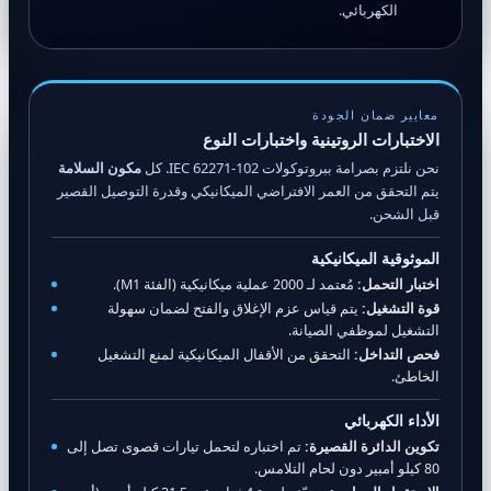
الكهربائي.
معايير ضمان الجودة
الاختبارات الروتينية واختبارات النوع
نحن نلتزم بصرامة ببروتوكولات IEC 62271-102. كل
مكون السلامة
يتم التحقق من العمر الافتراضي الميكانيكي وقدرة التوصيل القصير
قبل الشحن.
الموثوقية الميكانيكية
اختبار التحمل:
مُعتمد لـ 2000 عملية ميكانيكية (الفئة M1).
قوة التشغيل:
يتم قياس عزم الإغلاق والفتح لضمان سهولة
التشغيل لموظفي الصيانة.
فحص التداخل:
التحقق من الأقفال الميكانيكية لمنع التشغيل
الخاطئ.
الأداء الكهربائي
تكوين الدائرة القصيرة:
تم اختباره لتحمل تيارات قصوى تصل إلى
80 كيلو أمبير دون لحام التلامس.