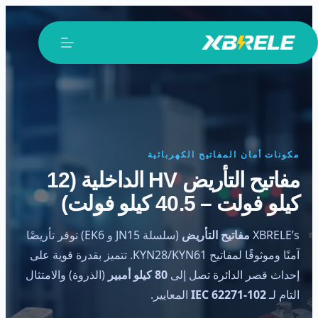
لتجاوز
لى
لمحتوى
مكونات أمان المفاتيح الكهربائية
مفاتيح التأريض HV الداخلية (12
كيلو فولت – 40.5 كيلو فولت)
XBRELE’s
مفاتيح التأريض
(سلسلة JN15 و EK6) توفر تأريضًا
آمنًا وموثوقًا لمفاتيح KYN28/KYN61. تتميز بقدرة قوية على
إحداث قصر الدائرة تصل إلى
80 كيلو أمبير
(الذروة) والامتثال
التام لـ
IEC 62271-102
المعايير.