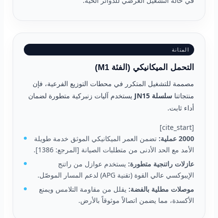
في حالة التشغيل العرضي للدوائر الحية.
المتانة
التحمل الميكانيكي (الفئة M1)
مصممة للتشغيل المتكرر في محطات التوزيع الفرعية، فإن
منتجاتنا
سلسلة JN15
يستخدم آليات زنبركية متطورة لضمان
أداء ثابت.
[cite_start]
2000 عملية:
تضمن العمر الميكانيكي الموثق خدمة طويلة
الأمد مع الحد الأدنى من متطلبات الصيانة [المرجع: 1386].
عازلات راتنجية متطورة:
يستخدم عوازل من راتنج
الإيبوكسي عالي القوة (تقنية APG) لدعم المسار الموصّل.
موصلات مطلية بالفضة:
يقلل من مقاومة التلامس ويمنع
الأكسدة، مما يضمن اتصالاً موثوقاً بالأرض.