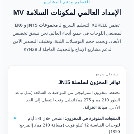
التسليم ودعم المشاريع
الإمداد العالمي لمكونات السلامة MV
تضمن XBRELE التسليم السريع لـ
مجموعات JN15 و EK6
لمصنعي اللوحات في جميع أنحاء العالم. نحن ننسق تخصيص
الأبعاد، وتحديد حجم التوصيلات اللينة، وتغليف التصدير الآمن
لدعم مشاريع الإنتاج والتحديث العاجلة لـ KYN28.
استبدال سريع
توافر المخزون لسلسلة JN15
نحتفظ بمخزون استراتيجي من المواصفات الشائعة (مثل تباعد
الطور 210 مم و 275 مم) لتقليل وقت التعطل إلى الحد
الأدنى.
صيانة الخزانة
.
المنتجات المتوفرة في المخزون:
الشحن خلال 3-5 أيام
للوحدات القياسية 12 كيلو فولت (مسافة 210 مم). [المرجع:
1350]