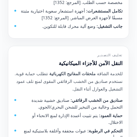
مخصصة حسب الطلب. [المرجع: 1352]
تكامل المستشعرات:
أجهزة استشعار سعوية اختيارية مثبتة
مسبقًا لأجهزة العرض المباشر. [المرجع: 1352]
جانب التشغيل:
وضع آلية محرك قابلة للتكوين.
تغليف التصدير
النقل الآمن للأجزاء الميكانيكية
للخدمة الشاقة
ملحقات المفاتيح الكهربائية
تتطلب حماية قوية.
نستخدم صناديق من الخشب الرقائقي المقوى لمنع تلف عمود
التشغيل والعوازل أثناء النقل.
صناديق من الخشب الرقائقي:
صناديق خشبية شديدة
التحمل وخالية من التبخير للشحن البحري/الجوي.
حماية العمود:
يتم تثبيت أعمدة الإدارة لمنع الانحناء أو
الاختلال.
التحكم في الرطوبة:
عبوات مجففة وأغلفة بلاستيكية لمنع