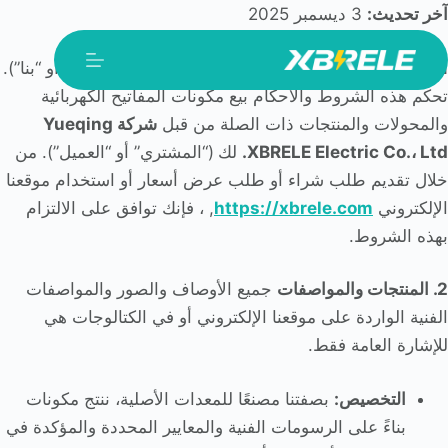
لتجاوز
آخر تحديث:
3 ديسمبر 2025
لى
1. قبول الشروط
مرحبًا بكم في
XBRELE
(“نحن” أو “لنا” أو “بنا”).
لمحتوى
تحكم هذه الشروط والأحكام بيع مكونات المفاتيح الكهربائية
والمحولات والمنتجات ذات الصلة من قبل
شركة Yueqing
XBRELE Electric Co.، Ltd.
لك (“المشتري” أو “العميل”). من
خلال تقديم طلب شراء أو طلب عرض أسعار أو استخدام موقعنا
الإلكتروني
https://xbrele.com
, ، فإنك توافق على الالتزام
بهذه الشروط.
2. المنتجات والمواصفات
جميع الأوصاف والصور والمواصفات
الفنية الواردة على موقعنا الإلكتروني أو في الكتالوجات هي
للإشارة العامة فقط.
التخصيص:
بصفتنا مصنعًا للمعدات الأصلية، ننتج مكونات
بناءً على الرسومات الفنية والمعايير المحددة والمؤكدة في