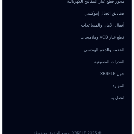
محور قطع غيار المفاتيح الكهربائية
صناديق اتصال إيبوكسي
أقفال الأمان والمساعدات
قطع غيار VCB وملامسات
الخدمة والدعم الهندسي
القدرات التصنيعية
Português do Brasil
حول XBRELE
Español
الموارد
Deutsch
Italiano
اتصل بنا
Français
தமிழ்
Русский
© 2025 XBRELE. جميع الحقوق محفوظة.