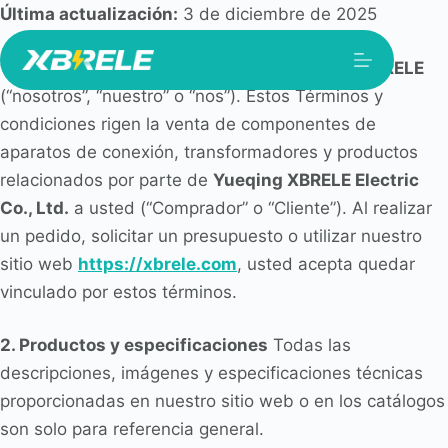
Saltar
Última actualización:
3 de diciembre de 2025
al
1. Aceptación de los términos
Bienvenido a
XBRELE
contenido
(“nosotros”, “nuestro” o “nos”). Estos Términos y
condiciones rigen la venta de componentes de
aparatos de conexión, transformadores y productos
relacionados por parte de
Yueqing XBRELE Electric
Co., Ltd.
a usted (“Comprador” o “Cliente”). Al realizar
un pedido, solicitar un presupuesto o utilizar nuestro
sitio web
https://xbrele.com
, usted acepta quedar
vinculado por estos términos.
2. Productos y especificaciones
Todas las
descripciones, imágenes y especificaciones técnicas
proporcionadas en nuestro sitio web o en los catálogos
son solo para referencia general.