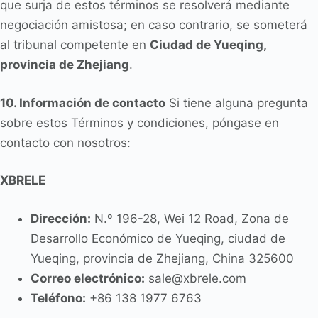
que surja de estos términos se resolverá mediante
negociación amistosa; en caso contrario, se someterá
al tribunal competente en
Ciudad de Yueqing,
provincia de Zhejiang
.
10. Información de contacto
Si tiene alguna pregunta
sobre estos Términos y condiciones, póngase en
contacto con nosotros:
Português do Brasil
العربية
XBRELE
Deutsch
Dirección:
N.º 196-28, Wei 12 Road, Zona de
Italiano
Desarrollo Económico de Yueqing, ciudad de
Français
Yueqing, provincia de Zhejiang, China 325600
தமிழ்
Correo electrónico:
sale@xbrele.com
Русский
Teléfono:
+86 138 1977 6763
हिन्दी