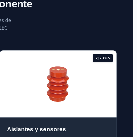
ponente
es de
IEC.
ZJ / CG5
Aislantes y sensores