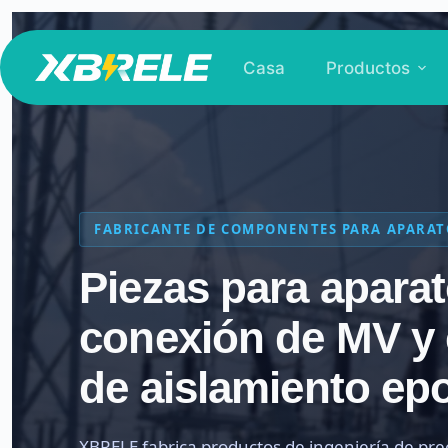
Saltar
al
Casa
Productos
contenido
FABRICANTE DE COMPONENTES PARA APARAT
Piezas para apara
conexión de MV y
de aislamiento ep
XBRELE fabrica productos de ingeniería de pre