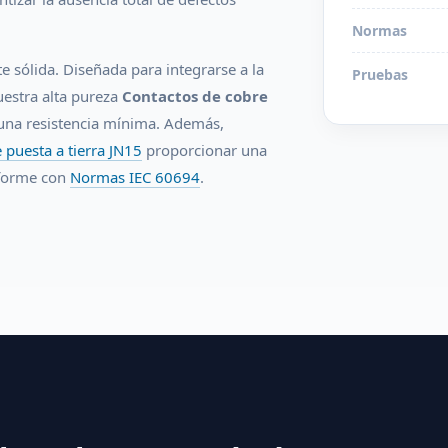
Normas
 sólida. Diseñada para integrarse a la
Pruebas
uestra alta pureza
Contactos de cobre
una resistencia mínima. Además,
 puesta a tierra JN15
proporcionar una
nforme con
Normas IEC 60694
.