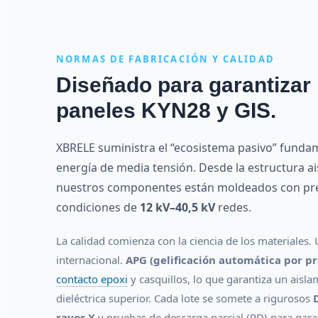
NORMAS DE FABRICACIÓN Y CALIDAD
Diseñado para garantizar l
paneles KYN28 y GIS.
XBRELE suministra el “ecosistema pasivo” fundam
energía de media tensión. Desde la estructura ai
nuestros componentes están moldeados con prec
condiciones de
12 kV–40,5 kV
redes.
La calidad comienza con la ciencia de los materiales.
internacional.
APG (gelificación automática por pr
contacto epoxi
y casquillos, lo que garantiza un aisla
dieléctrica superior. Cada lote se somete a rigurosos
rayos X
y pruebas de descarga parcial (PD) para garan