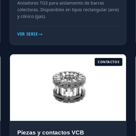
Aisladores TG3 para aislamiento de barras
colectoras. Disponibles en tipos rectangular (aire)
y cónico (gas).
VER SERIE
CONTACTOS
Piezas y contactos VCB