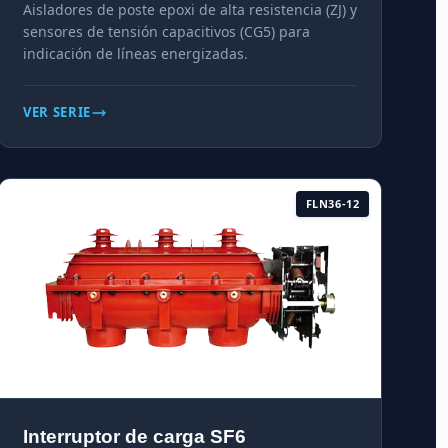
Aisladores de poste epoxi de alta resistencia (ZJ) y
sensores de tensión capacitivos (CG5) para
indicación de líneas energizadas.
VER SERIE
FLN36-12
Interruptor de carga SF6