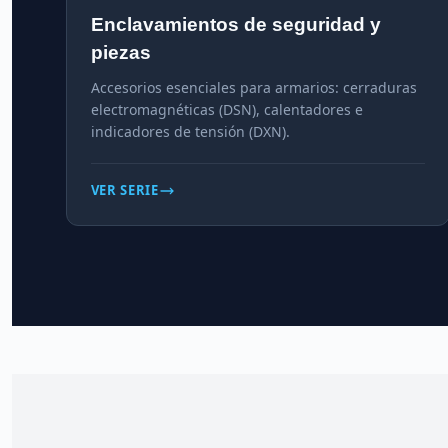
Enclavamientos de seguridad y
piezas
Accesorios esenciales para armarios: cerraduras
electromagnéticas (DSN), calentadores e
indicadores de tensión (DXN).
VER SERIE