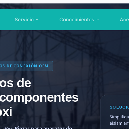
Servicio
Conocimientos
Ace
OS DE CONEXIÓN OEM
tos de
 componentes
oxi
SOLUCI
Simplifiq
aislamien
cisión.
Piezas para aparatos de