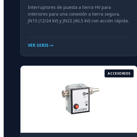
Interruptores de puesta a tierra HV para
interiores para una conexión a tierra segura.
JN15 (12/24 kV) y JN22 (40,5 kV) con acción rápida.
VER SERIE
ACCESORIOS