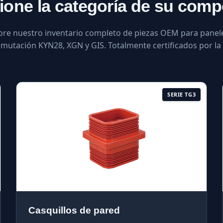
ione la categoría de su com
ore nuestro inventario completo de piezas OEM para panel
mutación KYN28, XGN y GIS. Totalmente certificados por la 
SERIE TG3
Casquillos de pared