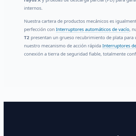
internos.
Nuestra cartera de productos mecánicos es igualmente
perfección con
Interruptores automáticos de vacío
, n
T2
presentan un grueso recubrimiento de plata para 
nuestro mecanismo de acción rápida
Interruptores de
conexión a tierra de seguridad fiable, totalmente co