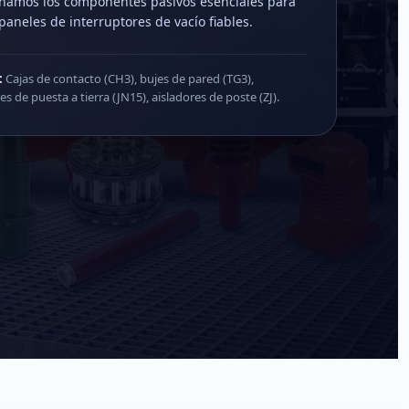
namos los componentes pasivos esenciales para
paneles de interruptores de vacío fiables.
:
Cajas de contacto (CH3), bujes de pared (TG3),
es de puesta a tierra (JN15), aisladores de poste (ZJ).