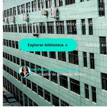
Descargue nuestra colección exclusiva de m
diagramas de circuitos. Seleccionados por 
estándares de rendimiento en proyectos de 
Explorar biblioteca ↓
Solicitar as
Verificado por Hannah Zhu
Coordinador de contenido técnico