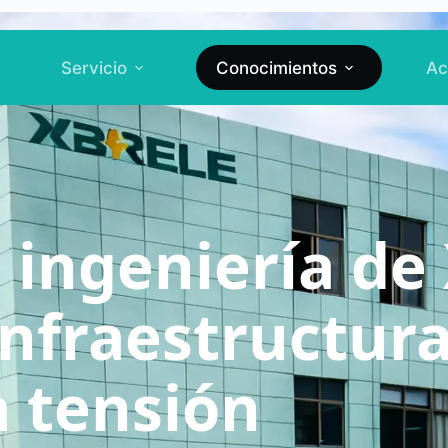
Servicio
Conocimientos
Ac
 ingeniería de
nfraestructura
a tensión