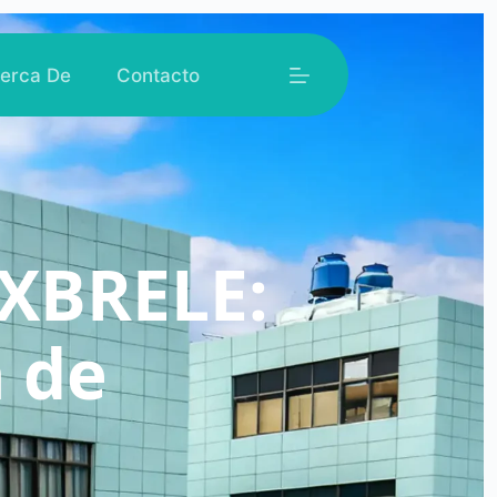
erca De
Contacto
 XBRELE:
 de