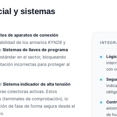
ial y sistemas
es de aparatos de conexión
iabilidad de los armarios KYN28 y
INTEGR
y
Sistemas de llaves de programa
Lógic
estándar en el sector, bloqueando
inter
ación incorrectas para proteger al
con c
Segur
el
Sistema indicador de alta tensión
indic
ras colectoras activas. Estos
oblig
s (terminales de comprobación), lo
Contr
ación de fase de forma segura desde el
elimi
to.
de h