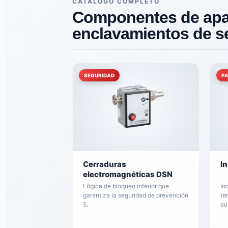
CATÁLOGO COMPLETO
Componentes de apa
enclavamientos de s
SEGURIDAD
P
Cerraduras
I
electromagnéticas DSN
Lógica de bloqueo interior que
In
garantiza la seguridad de prevención
te
5.
au