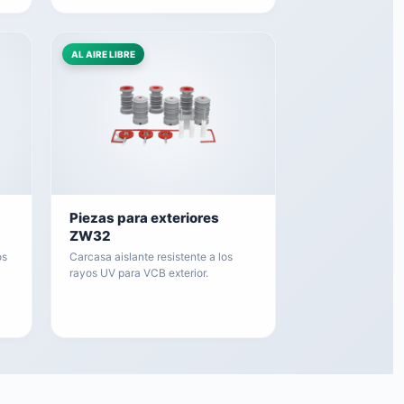
AL AIRE LIBRE
Piezas para exteriores
ZW32
os
Carcasa aislante resistente a los
rayos UV para VCB exterior.