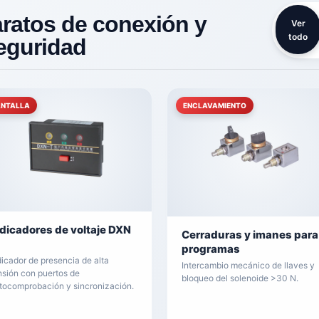
ratos de conexión y
Ver
todo
eguridad
ANTALLA
ENCLAVAMIENTO
ndicadores de voltaje DXN
Cerraduras y imanes para
programas
dicador de presencia de alta
Intercambio mecánico de llaves y
nsión con puertos de
bloqueo del solenoide >30 N.
tocomprobación y sincronización.