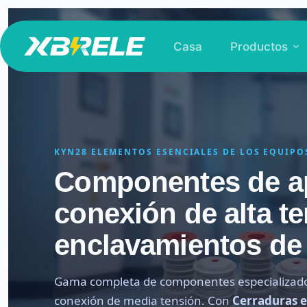
Saltar
al
Casa
Productos
contenido
KYN28 ELEMENTOS ESENCIALES DE LOS EQUIPO
Componentes de a
conexión de alta t
enclavamientos de
Gama completa de componentes especializado
conexión de media tensión. Con
Cerraduras 