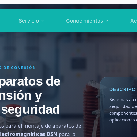
Servicio
Conocimientos
Ac
S DE CONEXIÓN
paratos de
DESCRIPC
ensión y
Sistemas auxi
 seguridad
seguridad del
componentes 
aplicaciones 
s para el montaje de aparatos de
electromagnéticas DSN
para la