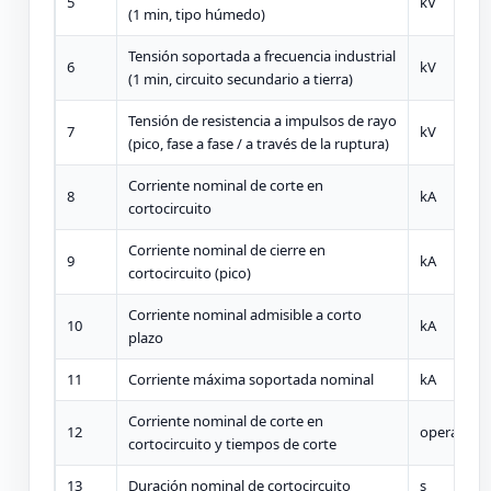
5
kV
(1 min, tipo húmedo)
Tensión soportada a frecuencia industrial
6
kV
(1 min, circuito secundario a tierra)
Tensión de resistencia a impulsos de rayo
7
kV
(pico, fase a fase / a través de la ruptura)
Corriente nominal de corte en
8
kA
cortocircuito
Corriente nominal de cierre en
9
kA
cortocircuito (pico)
Corriente nominal admisible a corto
10
kA
plazo
11
Corriente máxima soportada nominal
kA
Corriente nominal de corte en
12
operacion
cortocircuito y tiempos de corte
13
Duración nominal de cortocircuito
s