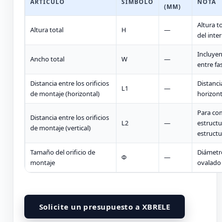
ARTÍCULO
SÍMBOLO
NOTA
(MM)
Altura t
Altura total
H
—
del inte
Incluyen
Ancho total
W
—
entre fa
Distancia entre los orificios
Distanci
L1
—
de montaje (horizontal)
horizont
Para co
Distancia entre los orificios
L2
—
estructu
de montaje (vertical)
estructu
Tamaño del orificio de
Diámetro
Φ
—
montaje
ovalado
Solicite un presupuesto a XBRELE