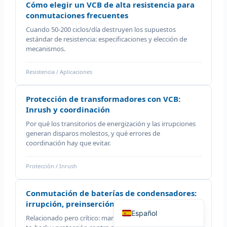
Cómo elegir un VCB de alta resistencia para
conmutaciones frecuentes
Cuando 50-200 ciclos/día destruyen los supuestos
estándar de resistencia: especificaciones y elección de
mecanismos.
Português do Brasil
Resistencia / Aplicaciones
العربية
Deutsch
Protección de transformadores con VCB:
Inrush y coordinación
Italiano
Por qué los transitorios de energización y las irrupciones
Français
generan disparos molestos, y qué errores de
coordinación hay que evitar.
தமிழ்
Русский
Protección / Inrush
हिन्दी
Conmutación de baterías de condensadores:
English
irrupción, preinserción y protección
Español
Relacionado pero crítico: manejo de la conmutación back-