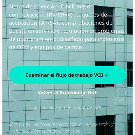
Notas de selección, funciones de
conmutación (TRV/RRRV), paquetes de
aceptación FAT/SAT, comprobaciones de
puesta en servicio y resolución de problemas
de mantenimiento: diseñado para ingenieros
de OEM y equipos de campo.
Examinar el flujo de trabajo VCB ↓
Volver al Knowledge Hub
Ver la selección del editor de VCB
Empiece por “Aplicaciones erróneas” y “FAT/SAT Pack”, y
profundice después en las pruebas de