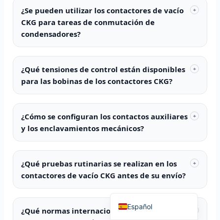
¿Se pueden utilizar los contactores de vacío
+
CKG para tareas de conmutación de
condensadores?
Português do Brasil
¿Qué tensiones de control están disponibles
+
العربية
para las bobinas de los contactores CKG?
Deutsch
Italiano
¿Cómo se configuran los contactos auxiliares
+
Français
y los enclavamientos mecánicos?
தமிழ்
Русский
¿Qué pruebas rutinarias se realizan en los
+
हिन्दी
contactores de vacío CKG antes de su envío?
English
Español
¿Qué normas internacionales se aplican a los
+