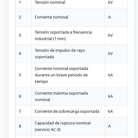
1
Tensión nominal
kV
2
Corriente nominal
A
Tensión soportada a frecuencia
3
kV
industrial (1 min)
Tensión de impulso de rayo
4
kV
soportada
Corriente nominal soportada
5
durante un breve periodo de
kA
tiempo
Corriente máxima soportada
6
kA
nominal
7
Corriente de sobrecarga soportada
kA
Capacidad de ruptura nominal
8
A
(servicio AC-3)