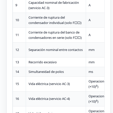
Capacidad nominal de fabricación
9
A
(servicio AC-3)
Corriente de ruptura del
10
A
condensador individual (solo F□□)
Corriente de ruptura del banco de
11
A
condensadores en serie (solo F□□)
12
Separación nominal entre contactos
mm
13
Recorrido excesivo
mm
14
Simultaneidad de polos
ms
Operaciones
15
Vida eléctrica (servicio AC-3)
(×10)
)
4
Operaciones
16
Vida eléctrica (servicio AC-4)
(×10)
)
4
Operaciones