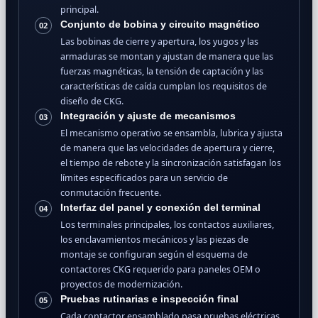
principal.
Conjunto de bobina y circuito magnético
02
Las bobinas de cierre y apertura, los yugos y las
armaduras se montan y ajustan de manera que las
fuerzas magnéticas, la tensión de captación y las
características de caída cumplan los requisitos de
diseño de CKG.
Integración y ajuste de mecanismos
03
El mecanismo operativo se ensambla, lubrica y ajusta
de manera que las velocidades de apertura y cierre,
el tiempo de rebote y la sincronización satisfagan los
límites especificados para un servicio de
conmutación frecuente.
Interfaz del panel y conexión del terminal
04
Los terminales principales, los contactos auxiliares,
los enclavamientos mecánicos y las piezas de
montaje se configuran según el esquema de
contactores CKG requerido para paneles OEM o
proyectos de modernización.
Pruebas rutinarias e inspección final
05
Cada contactor ensamblado pasa pruebas eléctricas,