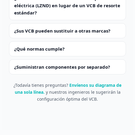
eléctrica (LZND) en lugar de un VCB de resorte
estándar?
¿Sus VCB pueden sustituir a otras marcas?
¿Qué normas cumple?
Português do Brasil
العربية
¿Suministran componentes por separado?
Deutsch
¿Todavía tienes preguntas?
Envíenos su diagrama de
Italiano
una sola línea.
y nuestros ingenieros le sugerirán la
Français
configuración óptima del VCB.
தமிழ்
Русский
हिन्दी