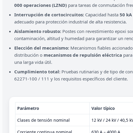
000 operaciones (LZND)
para tareas de conmutación fre
Interrupción de cortocircuitos:
Capacidad hasta
50 kA
adecuado para protección industrial de alta resistencia.
Aislamiento robusto:
Postes con revestimiento epoxi so
contaminación, altitud y humedad para garantizar un rend
Elección del mecanismo:
Mecanismos fiables accionados
distribución o
mecanismos de repulsión eléctrica
para 
una larga vida útil.
Cumplimiento total:
Pruebas rutinarias y de tipo de co
62271-100 / 111 y los requisitos específicos del cliente.
Parámetro
Valor típico
Clases de tensión nominal
12 kV / 24 kV / 40,5 k
Corriente continua nominal
630 A – 4000 A