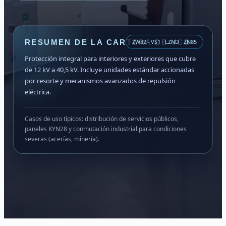
RESUMEN DE LA CARTERA DE VCB
ZW32 · VS1 · LZND · ZN85
Protección integral para interiores y exteriores que cubre
de 12 kV a 40,5 kV. Incluye unidades estándar accionadas
por resorte y mecanismos avanzados de repulsión
eléctrica.
Casos de uso típicos: distribución de servicios públicos,
paneles KYN28 y conmutación industrial para condiciones
severas (acerías, minería).