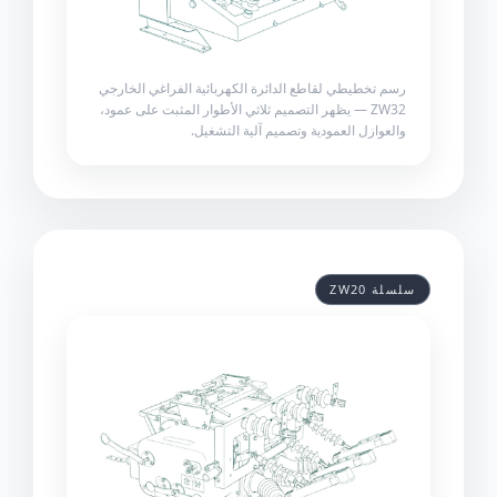
رسم تخطيطي لقاطع الدائرة الكهربائية الفراغي الخارجي
ZW32 — يظهر التصميم ثلاثي الأطوار المثبت على عمود،
والعوازل العمودية وتصميم آلية التشغيل.
سلسلة ZW20