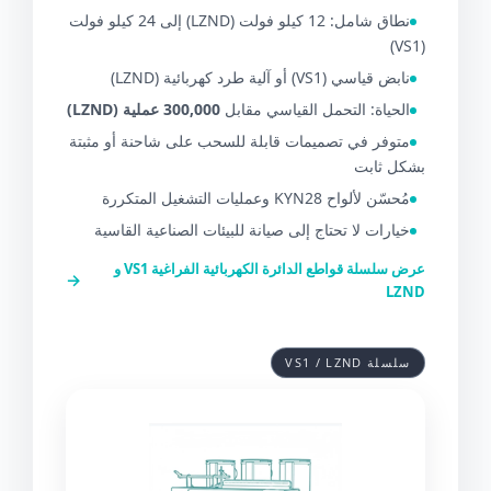
نطاق شامل: 12 كيلو فولت (LZND) إلى 24 كيلو فولت
(VS1)
نابض قياسي (VS1) أو آلية طرد كهربائية (LZND)
الحياة: التحمل القياسي مقابل
300,000 عملية (LZND)
متوفر في تصميمات قابلة للسحب على شاحنة أو مثبتة
بشكل ثابت
مُحسّن لألواح KYN28 وعمليات التشغيل المتكررة
خيارات لا تحتاج إلى صيانة للبيئات الصناعية القاسية
عرض سلسلة قواطع الدائرة الكهربائية الفراغية VS1 و
→
LZND
سلسلة VS1 / LZND