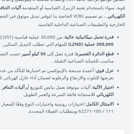
قوية. سواء باستخدام تقنية الزنبرك القياسية أو المتقدمة
آليات التناف
الكهربائي
, ، تم تصميم VCBs الخاصة بنا لتوفير تبديل موثوق في ا
الخارجية والتطبيقات الصناعية الداخلية القاسية.
قدرة تحمل ميكانيكية عالية:
من 30,000 عملية قياسية (VS1) إلى
300,000 عملية (LZND)
للمهام التي تتطلب التبديل المتكرر.
قطع الدائرة القصيرة:
قدرة تصل إلى
50 كيلو أمبير
حسب التصن
مناسب للحماية الصناعية الثقيلة.
عزل قوي:
أعمدة مدمجة بالإيبوكسي تم اختبارها للتأكد من عدم
تعرضها للتلوث والارتفاع والرطوبة لضمان أداء عازل كهربائي ثا
اختيار الآلية:
آليات موثوقة تعمل بنابض للتوزيع أو
آليات التنافر
الكهربائي
للاستجابة فائقة السرعة والعمر الطويل.
الامتثال الكامل:
اخت
62271-100 / 111 ومتطلبات العملاء المحددة.