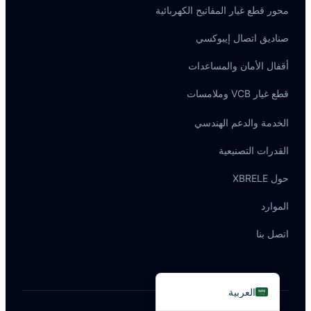
محور قطع غيار المفاتيح الكهربائية
صناديق اتصال إيبوكسي
أقفال الأمان والمساعدات
Português do Brasil
قطع غيار VCB وملامسات
Español
الخدمة والدعم الهندسي
Deutsch
القدرات التصنيعية
Italiano
Français
حول XBRELE
தமிழ்
الموارد
Русский
اتصل بنا
हिन्दी
English
العربية