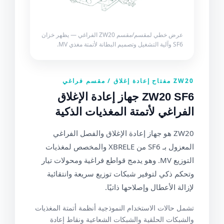
عرض خطي لمقسم/مقسم ZW20 الفراغي — يظهر خزان
SF6 وآلية التشغيل وتصميم البطانة لأتمتة مغذي MV.
ZW20 مفتاح إعادة إغلاق / مقسم فراغي
ZW20 SF6 جهاز إعادة الإغلاق
الفراغي لأتمتة المغذيات الذكية
ZW20 هو جهاز إعادة الإغلاق والفصل الفراغي
المعزول بـ SF6 من XBRELE والمخصص لمغذيات
التوزيع MV. وهو يدمج قواطع فراغية ومحولات تيار
وتحكم ذكي لتوفير شبكات توزيع سريعة وانتقائية
لإزالة الأعطال وإصلاحها ذاتيًا.
تشمل حالات الاستخدام النموذجية أنظمة أتمتة المغذيات
والشبكات الحلقية والشبكات الشعاعية ونقاط إعادة