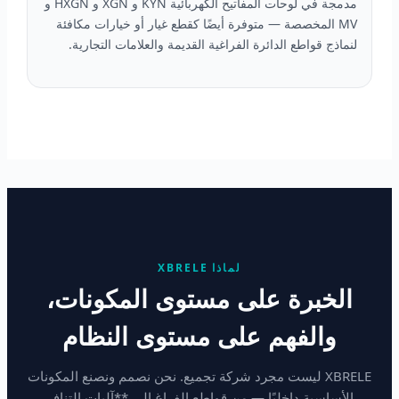
مدمجة في لوحات المفاتيح الكهربائية KYN و XGN و HXGN و
MV المخصصة — متوفرة أيضًا كقطع غيار أو خيارات مكافئة
لنماذج قواطع الدائرة الفراغية القديمة والعلامات التجارية.
لماذا XBRELE
الخبرة على مستوى المكونات،
والفهم على مستوى النظام
XBRELE ليست مجرد شركة تجميع. نحن نصمم ونصنع المكونات
الأساسية داخليًا — من قواطع الفراغ إلى **آليات التنافر