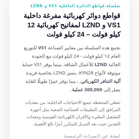
سلسلة قواطع الدائرة الداخلية VS1 و LZND
قواطع دوائر كهربائية مفرغة داخلية
VS1 و LZND لمفاتيح كهربائية 12
كيلو فولت – 24 كيلو فولت
تجمع هذه السلسلة بين معايير الصناعة
VS1
للتوزيع
العام 12 كيلو فولت - 24 كيلو فولت مع الجودة
العالية
LZND
للأعمال الشاقة. بينما يوفر VS1 حماية
موثوقة لألواح KYN28، يتميز LZND بخاصية فريدة
آلية التنافر الكهربائي
, ، مما يوفر عمرًا طويلًا للغاية
يصل إلى
300,000 عملية
.
تغطي المحفظة جميع الاحتياجات الداخلية: من مغذيات
المرافق إلى التطبيقات الصناعية الصعبة مثل أجهزة
التشغيل البطيء والأفران الكهربائية القوسية ومعدات
التعدين حيث يعد التبديل المتكرر أمرًا بالغ الأهمية.
لمحة عن الميزات الرئيسية