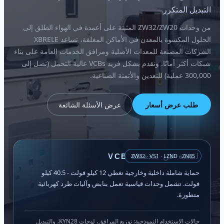
التبديل المتكرر.
من وحدات ZW32/ZW20 المثبتة على أعمدة في الهواء الطلق إلى
الحلول المكسوة بالمعدن في الأماكن المغلقة، تساعد XBRELE
الشركات المصنعة للمعدات الأصلية ومرافق الخدمات العامة على بناء
شبكات أكثر أمانًا. ونقدم بشكل فريد VCBs عالية التحمل (تصل إلى
300,000 عملية) للتعدين والأتمتة الصناعية.
طلب عرض أسعار
عرض الأسئلة الشائعة
ZW32 · VS1 · LZND · ZN85
لمحة عن محفظة VCB
حماية شاملة داخلية وخارجية تغطي 12 كيلو فولت - 40.5 كيلو
فولت. تشمل وحدات قياسية تعمل بنابض وآليات طرد كهربائية
متطورة.
حالات الاستخدام النموذجية: توزيع المرافق، لوحات KYN28، والتبديل