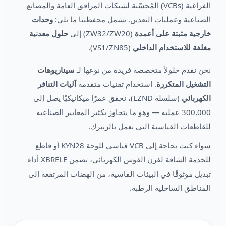
الفراغية (VCBs) المُحسّنة لشبكات المرافق العامة والمصانع
الصناعية وعمليات التعدين. تشمل محفظتنا ما يلي:
وحدات
خارجية مثبتة على أعمدة
(ZW32/ZW20) إلى
حلول معدنية
مغلفة للاستخدام الداخلي
(VS1/ZN85).
نحن نقدم حلولاً متخصصة فريدة من نوعها لـ
سيناريوهات
التشغيل المتكررة
. استخدام تقنيات متقدمة
آليات التنافر
الكهربائي
(سلسلة LZND)، نحقق عمرًا ميكانيكيًا يصل إلى
300,000 عملية — وهو ما يتجاوز بكثير المعايير الصناعية
للقاطعات القياسية التي تعمل بالزنبرك.
سواء كنت بحاجة إلى VCB قياسي للوحة KYN28 أو قاطع
للخدمة الشاقة لفرن القوس الكهربائي، تضمن XBRELE أداء
تبديل موثوقًا في البيئات القاسية، من الهضاب المرتفعة إلى
المناطق الساحلية الرطبة.