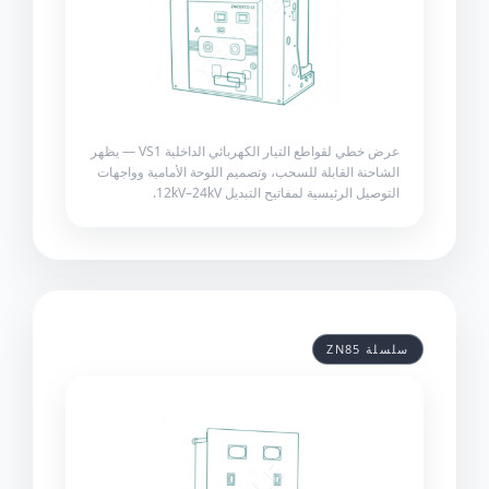
عرض خطي لقواطع التيار الكهربائي الداخلية VS1 — يظهر
الشاحنة القابلة للسحب، وتصميم اللوحة الأمامية وواجهات
التوصيل الرئيسية لمفاتيح التبديل 12kV–24kV.
سلسلة ZN85