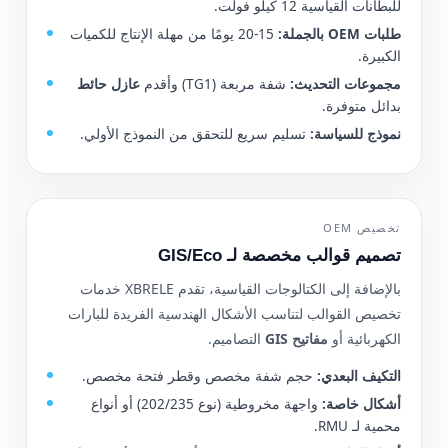
للبطانات القياسية 12 كيلو فولت.
طلبات OEM بالجملة:
15-20 يومًا من مهلة الإنتاج للكميات
الكبيرة.
مجموعات التحديث:
شفة مربعة (TG1) وأقدم
عازل حائط
بدائل متوفرة.
نموذج للسياسة:
تسليم سريع للتحقق من النموذج الأولي.
تخصيص OEM
تصميم قوالب مخصصة لـ GIS/Eco
بالإضافة إلى الكتالوجات القياسية، تقدم XBRELE خدمات
تخصيص القوالب لتناسب الأشكال الهندسية الفريدة للبارات
الكهربائية أو
مفاتيح GIS
التصاميم.
التكيف البعدي:
حجم شفة مخصص وقطر فتحة مخصص.
أشكال خاصة:
واجهة مخروطية (نوع 202/235) أو أنواع
محمية لـ RMU.