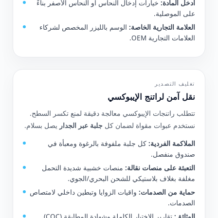
أدخل المادة:
خيارات إدخال النحاس أو النحاس الأصفر بناءً
على الموصلية.
العلامة التجارية الخاصة:
الوسم بالليزر المخصص لشركاء
العلامات التجارية OEM.
تغليف التصدير
نقل آمن لراتنج الإيبوكسي
تتطلب راتنجات الإيبوكسي معالجة دقيقة لمنع تكسر السطح.
نستخدم عبوات مقواة لضمان كل
جلبة عبر الجدار
يصل بسلام.
الملاكمة الفردية:
كل جلبة ملفوفة بالرغوة ومعبأة في
صندوق منفصل.
التعبئة على منصات نقالة:
منصات خشبية شديدة التحمل
مغلفة بغلاف بلاستيكي للشحن البحري/الجوي.
حماية من الصدمات:
واقيات الزوايا وتبطين داخلي لامتصاص
الصدمات.
الوثائق:
تقارير الاختبار الكاملة وشهادة المطابقة (COC)