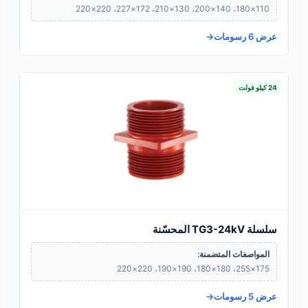
110×180، 140×200، 130×210، 172×227، 220×220
عرض 6 رسومات
24 كيلو فولت
سلسلة TG3-24kV المحسّنة
المواصفات المتضمنة:
175×255، 180×180، 190×190، 220×220
عرض 5 رسومات