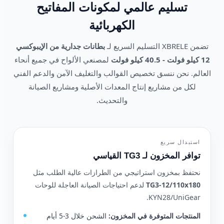
تسليم عالمي لمكونات المفاتيح
الكهربائية
تضمن XBRELE التسليم السريع لـ
بطانات جدارية من الإيبوكسي
12 كيلو فولت - 40.5 كيلو فولت
لمصنعي الألواح في جميع أنحاء
العالم. نحن ننسق تخصيص القوالب والتغليف الآمن والدعم الفني
لكل من مشاريع إنتاج المعدات الأصلية ومشاريع الصيانة
والتحديث.
استبدال سريع
توافر المخزون لـ TG3 القياسي
نحتفظ بمخزون استراتيجي من الطرازات عالية الطلب مثل
TG3-12/110x180
لدعم احتياجات الصيانة العاجلة للوحات
KYN28/UniGear.
المنتجات المتوفرة في المخزون:
الشحن خلال 3-5 أيام