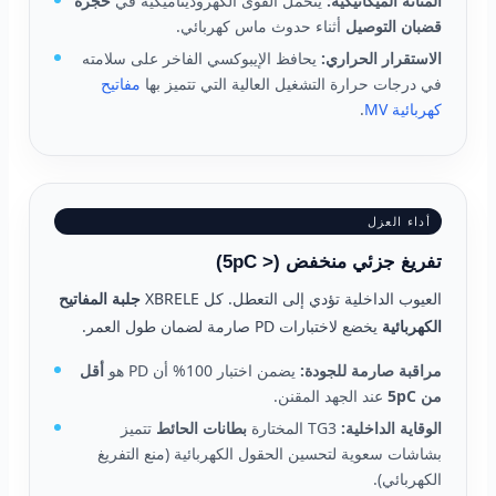
المتانة الميكانيكية:
يتحمل القوى الكهروديناميكية في
حجرة
قضبان التوصيل
أثناء حدوث ماس كهربائي.
الاستقرار الحراري:
يحافظ الإيبوكسي الفاخر على سلامته
في درجات حرارة التشغيل العالية التي تتميز بها
مفاتيح
كهربائية MV
.
أداء العزل
تفريغ جزئي منخفض (< 5pC)
العيوب الداخلية تؤدي إلى التعطل. كل XBRELE
جلبة المفاتيح
الكهربائية
يخضع لاختبارات PD صارمة لضمان طول العمر.
مراقبة صارمة للجودة:
يضمن اختبار 100% أن PD هو
أقل
من 5pC
عند الجهد المقنن.
الوقاية الداخلية:
TG3 المختارة
بطانات الحائط
تتميز
بشاشات سعوية لتحسين الحقول الكهربائية (منع التفريغ
الكهربائي).