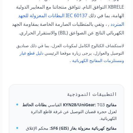
XBRELE التوافق التام. تتوافق منتجاتنا مع المعايير الدولية
الهامة، بما في ذلك
IEC 60137 البطانات المعزولة للجهد
المتردد
, ، وتفي بالمتطلبات الصارمة الخاصة بمقاومة الجهد
الكهربائي الناتج عن الصواعق (BIL) والاستقرار الحراري.
لاستكشاف الكتالوج الكامل لمكونات العزل، بما في ذلك صناديق
التوصيل والعوازل، يرجى زيارة موقعنا الرئيسي
دليل قطع غيار
ومستلزمات المفاتيح الكهربائية
.
التطبيقات النموذجية
مفاتيح KYN28/UniGear:
TG3 القياسي
بطانات الحائط
لعزل حجرة قضبان التوصيل عن غرفة قاطع الدائرة
الكهربائية.
مفاتيح كهربائية معزولة بغاز SF6 (GIS):
محكم الإغلاق