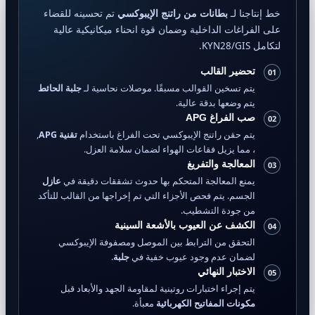
خط إنتاجنا لـ
بطانات من راتنج الإيبوكسي
تم تحسينه للقضاء
على الفراغات الداخلية وضمان قوة انحناء ميكانيكية عالية
لتكامل KYN28/GIS.
تحضير القالب
01
يتم تسخين القوالب مسبقًا. موصلات نحاسية لـ
جلبة الحائط
يتم وضعها بدقة عالية.
صب الفراغ APG
02
يتم حقن راتنج الإيبوكسي تحت الفراغ باستخدام
تقنية APG
,
، مما يزيل فقاعات الهواء لضمان سلامة العزل.
المعالجة والتفريغ
03
يمنع المعالجة المتحكم بها حدوث تشققات دقيقة في
عازل
الجسم. يتم فحص الأجزاء التي تم إخراجها من القالب للتأكد
من جودة التشطيب.
الكشف عن العيوب بالأشعة السينية
04
التحقق من الترابط بين الموصل ومصفوفة الإيبوكسي
لضمان عدم وجود عيوب خفية في
جلبة
.
الاختبار النهائي
05
يتم إجراء اختبارات روتينية لمقاومة الجهد والأبعاد قبل
مكونات المفاتيح الكهربائية
معبأة.