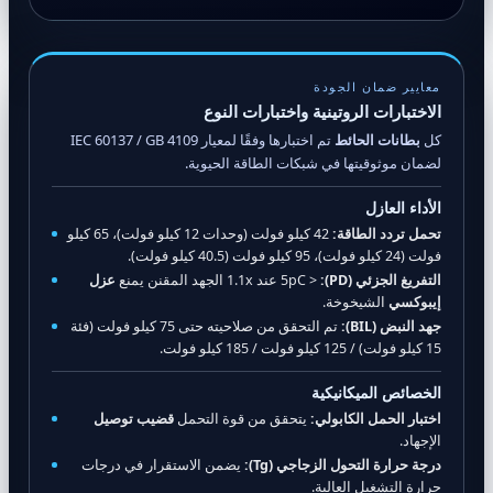
معايير ضمان الجودة
الاختبارات الروتينية واختبارات النوع
كل
بطانات الحائط
تم اختبارها وفقًا لمعيار IEC 60137 / GB 4109
لضمان موثوقيتها في شبكات الطاقة الحيوية.
الأداء العازل
تحمل تردد الطاقة:
42 كيلو فولت (وحدات 12 كيلو فولت)، 65 كيلو
فولت (24 كيلو فولت)، 95 كيلو فولت (40.5 كيلو فولت).
التفريغ الجزئي (PD):
< 5pC عند 1.1x الجهد المقنن يمنع
عزل
إيبوكسي
الشيخوخة.
جهد النبض (BIL):
تم التحقق من صلاحيته حتى 75 كيلو فولت (فئة
15 كيلو فولت) / 125 كيلو فولت / 185 كيلو فولت.
الخصائص الميكانيكية
اختبار الحمل الكابولي:
يتحقق من قوة التحمل
قضيب توصيل
الإجهاد.
درجة حرارة التحول الزجاجي (Tg):
يضمن الاستقرار في درجات
حرارة التشغيل العالية.