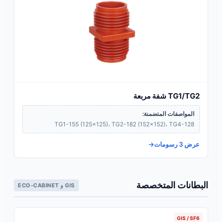
TG1/TG2 شفة مربعة
المواصفات المتضمنة:
TG1-155 (125×125)، TG2-182 (152×152)، TG4-128
عرض 3 رسومات
البطانات المتخصصة
GIS و ECO-CABINET
GIS / SF6