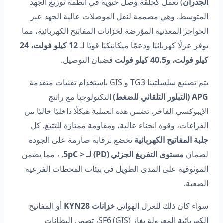
الجدران
) تعمل كحلقة وصل حيوية في أنظمة توزيع الجهد
المتوسط. وهي مصممة لنقل الموصلات عالية الجهد عبر
الحواجز المعدنية المؤرضة لخزانات المفاتيح الكهربائية، مما
يوفر عزلًا كهربائيًا ودعمًا ميكانيكيًا قويًا لـ
12 كيلو فولت، 24
كيلو فولت، و40.5 كيلو فولت
قضبان التوصيل.
يتم تصنيع سلسلتينا TG3 و GIS باستخدام تقنيات متقدمة
APG (التبلور التلقائي للضغط)
التكنولوجيا مع راتنج
الإيبوكسي الفاخر. تضمن هذه العملية هيكلًا داخليًا خاليًا من
الفراغات، وقوة انحناء عالية، ومقاومة ممتازة للتتبع. كل
جلبة المفاتيح الكهربائية
تخضع لرقابة صارمة على الجودة
لضمان
مستوى التفريغ الجزئي (PD) لـ < 5pC
, ، مما يضمن
الموثوقية على المدى الطويل في بيئات المحطات الفرعية
الصعبة.
سواء كان ذلك للعزل الهوائي
خزانات KYN28
أو المفاتيح
الكهربائية المعزولة بغاز SF6 (GIS)، تضمن البطانات