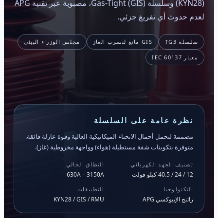
(KYN28) وسلسلة Gas-Tight (GIS)، مصبوبة عبر تقنية APG
لعدم حدوث أي تفريغ جزئي.
سلسلة TG3
GIS مانع لتسرب الغاز
مجلس الوزراء البيئي
معيار IEC 60137
نظرة عامة على السلسلة
مصممة لتحمل أحمال الانحناء الميكانيكية العالية وقوة عازلة فائقة.
متوفرة بتكوينات شفة مستطيلة (هواء) وواجهة مخروطية (غاز).
تصنيف الجهد الكهربائي
النطاق الحالي
12 / 24 / 40.5 كيلو فولت
630A – 3150A
التكنولوجيا
التطبيقات
راتنج الإيبوكسي APG
KYN28 / GIS / RMU