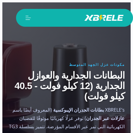
لتجاوز
لى
لمحتوى
مكونات عزل الجهد المتوسط
البطانات الجدارية والعوازل
الجدارية (12 كيلو فولت - 40.5
كيلو فولت)
XBRELE’s
بطانات الجدران الإيبوكسية
(المعروف أيضًا باسم
عازلات عبر الجدران
) توفر عزلًا كهربائيًا موثوقًا للقضبان
الكهربائية التي تمر عبر الأقسام المؤرضة. تتميز بسلسلة TG3