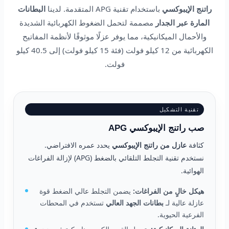
راتنج الإيبوكسي
باستخدام تقنية APG المتقدمة. لدينا
البطانات
المارة عبر الجدار
مصممة لتحمل الضغوط الكهربائية الشديدة
والأحمال الميكانيكية، مما يوفر عزلًا موثوقًا لأنظمة المفاتيح
الكهربائية من 12 كيلو فولت (فئة 15 كيلو فولت) إلى 40.5 كيلو
فولت.
تقنية التشكيل
صب راتنج الإيبوكسي APG
كثافة
عازل من راتنج الإيبوكسي
يحدد عمره الافتراضي.
نستخدم تقنية التجلط التلقائي بالضغط (APG) لإزالة الفراغات
الهوائية.
هيكل خالٍ من الفراغات:
يضمن التجلط عالي الضغط قوة
عازلة عالية لـ
بطانات الجهد العالي
تستخدم في المحطات
الفرعية الحيوية.