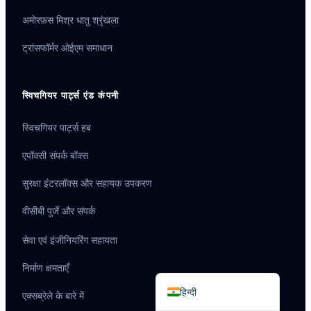
अमोरफ़स मिश्र धातु श्रृंखला
ट्रांसफॉर्मर ओईएम समाधान
Português do Brasil
स्विचगियर पार्ट्स एंड कंपनी
Español
स्विचगियर पार्ट्स हब
العربية
Deutsch
एपॉक्सी संपर्क बॉक्स
Italiano
सुरक्षा इंटरलॉक्स और सहायक उपकरण
Français
वीसीबी पुर्जे और संपर्क
தமிழ்
सेवा एवं इंजीनियरिंग सहायता
Русский
निर्माण क्षमताएँ
English
हिन्दी
एक्सब्रेले के बारे में