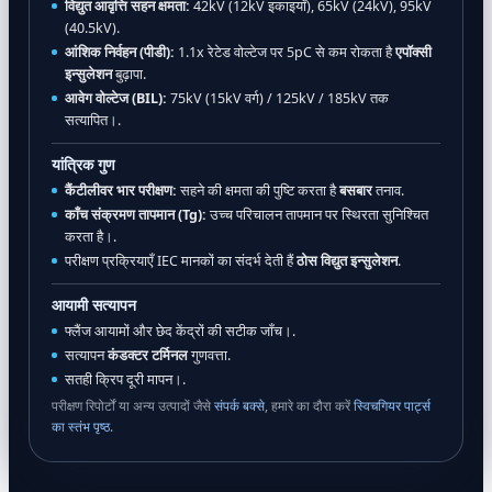
विद्युत आवृत्ति सहन क्षमता:
42kV (12kV इकाइयाँ), 65kV (24kV), 95kV
(40.5kV).
आंशिक निर्वहन (पीडी):
1.1x रेटेड वोल्टेज पर 5pC से कम रोकता है
एपॉक्सी
इन्सुलेशन
बुढ़ापा.
आवेग वोल्टेज (BIL):
75kV (15kV वर्ग) / 125kV / 185kV तक
सत्यापित।.
यांत्रिक गुण
कैंटीलीवर भार परीक्षण:
सहने की क्षमता की पुष्टि करता है
बसबार
तनाव.
काँच संक्रमण तापमान (Tg):
उच्च परिचालन तापमान पर स्थिरता सुनिश्चित
करता है।.
परीक्षण प्रक्रियाएँ IEC मानकों का संदर्भ देती हैं
ठोस विद्युत इन्सुलेशन
.
आयामी सत्यापन
फ्लैंज आयामों और छेद केंद्रों की सटीक जाँच।.
सत्यापन
कंडक्टर टर्मिनल
गुणवत्ता.
सतही क्रिप दूरी मापन।.
परीक्षण रिपोर्टों या अन्य उत्पादों जैसे
संपर्क बक्से
, हमारे का दौरा करें
स्विचगियर पार्ट्स
का स्तंभ पृष्ठ
.