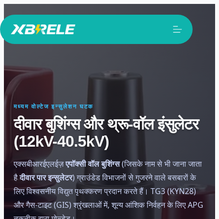
सामग्री
पर
जाएं
मध्यम वोल्टेज इन्सुलेशन घटक
दीवार बुशिंग्स और थ्रू-वॉल इंसुलेटर
(12kV-40.5kV)
एक्सबीआरईएलईज़
एपॉक्सी वॉल बुशिंग्स
(जिसके नाम से भी जाना जाता
है
दीवार पार इन्सुलेटर
) ग्राउंडेड विभाजनों से गुजरने वाले बसबारों के
लिए विश्वसनीय विद्युत पृथक्करण प्रदान करते हैं। TG3 (KYN28)
और गैस-टाइट (GIS) श्रृंखलाओं में, शून्य आंशिक निर्वहन के लिए APG
तकनीक द्वारा मोल्डेड।.