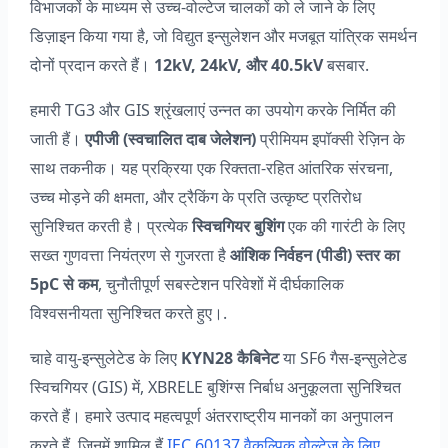
विभाजकों के माध्यम से उच्च-वोल्टेज चालकों को ले जाने के लिए
डिज़ाइन किया गया है, जो विद्युत इन्सुलेशन और मजबूत यांत्रिक समर्थन
दोनों प्रदान करते हैं।
12kV, 24kV, और 40.5kV
बसबार.
हमारी TG3 और GIS श्रृंखलाएं उन्नत का उपयोग करके निर्मित की
जाती हैं।
एपीजी (स्वचालित दाब जेलेशन)
प्रीमियम इपॉक्सी रेज़िन के
साथ तकनीक। यह प्रक्रिया एक रिक्तता-रहित आंतरिक संरचना,
उच्च मोड़ने की क्षमता, और ट्रैकिंग के प्रति उत्कृष्ट प्रतिरोध
सुनिश्चित करती है। प्रत्येक
स्विचगियर बुशिंग
एक की गारंटी के लिए
सख्त गुणवत्ता नियंत्रण से गुजरता है
आंशिक निर्वहन (पीडी) स्तर का
5pC से कम
, चुनौतीपूर्ण सबस्टेशन परिवेशों में दीर्घकालिक
विश्वसनीयता सुनिश्चित करते हुए।.
चाहे वायु-इन्सुलेटेड के लिए
KYN28 कैबिनेट
या SF6 गैस-इन्सुलेटेड
स्विचगियर (GIS) में, XBRELE बुशिंग्स निर्बाध अनुकूलता सुनिश्चित
करते हैं। हमारे उत्पाद महत्वपूर्ण अंतरराष्ट्रीय मानकों का अनुपालन
करते हैं, जिनमें शामिल हैं
IEC 60137 वैकल्पिक वोल्टेज के लिए