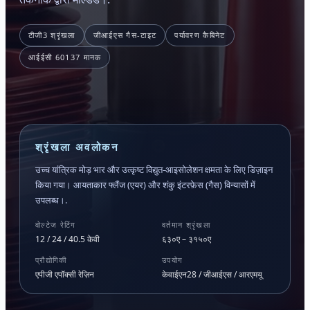
टीजी3 श्रृंखला
जीआईएस गैस-टाइट
पर्यावरण कैबिनेट
आईईसी 60137 मानक
श्रृंखला अवलोकन
उच्च यांत्रिक मोड़ भार और उत्कृष्ट विद्युत-आइसोलेशन क्षमता के लिए डिज़ाइन
किया गया। आयताकार फ्लैंज (एयर) और शंकु इंटरफ़ेस (गैस) विन्यासों में
उपलब्ध।.
वोल्टेज रेटिंग
वर्तमान श्रृंखला
12 / 24 / 40.5 केवी
६३०ए – ३१५०ए
प्रौद्योगिकी
उपयोग
एपीजी एपॉक्सी रेज़िन
केवाईएन28 / जीआईएस / आरएमयू