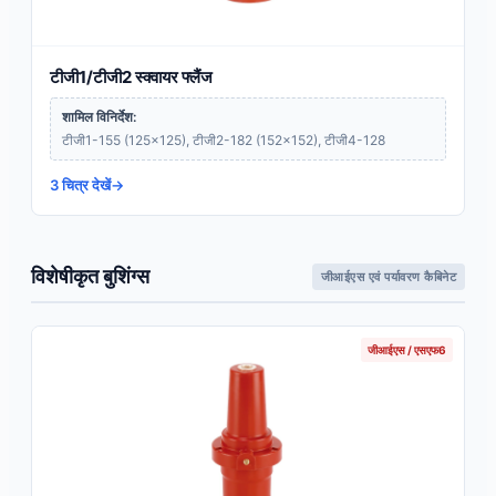
टीजी1/टीजी2 स्क्वायर फ्लैंज
शामिल विनिर्देश:
टीजी1-155 (125×125), टीजी2-182 (152×152), टीजी4-128
3 चित्र देखें
विशेषीकृत बुशिंग्स
जीआईएस एवं पर्यावरण कैबिनेट
जीआईएस / एसएफ6