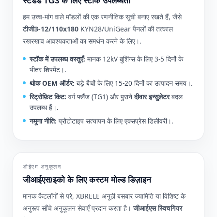
स्टैंडर्ड TG3 के लिए स्टॉक उपलब्धता
हम उच्च-मांग वाले मॉडलों की एक रणनीतिक सूची बनाए रखते हैं, जैसे
टीजी3-12/110x180
KYN28/UniGear पैनलों की तत्काल
रखरखाव आवश्यकताओं का समर्थन करने के लिए।.
स्टॉक में उपलब्ध वस्तुएँ:
मानक 12kV बुशिंग्स के लिए 3-5 दिनों के
भीतर शिपमेंट।.
थोक OEM ऑर्डर:
बड़े बैचों के लिए 15-20 दिनों का उत्पादन समय।.
रिट्रोफ़िट किट:
वर्ग फ्लैंज (TG1) और पुराने
दीवार इन्सुलेटर
बदल
उपलब्ध हैं।.
नमूना नीति:
प्रोटोटाइप सत्यापन के लिए एक्सप्रेस डिलीवरी।.
ओईएम अनुकूलन
जीआईएस/इको के लिए कस्टम मोल्ड डिज़ाइन
मानक कैटलॉगों से परे, XBRELE अनूठी बसबार ज्यामिति या विशिष्ट के
अनुरूप साँचे अनुकूलन सेवाएँ प्रदान करता है।
जीआईएस स्विचगियर