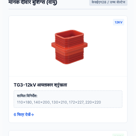
मानक दीवार बुशिंग्स (वायु)
केवाईएन28 / उच्च वोल्टेज
12KV
TG3-12kV आयताकार श्रृंखला
शामिल विनिर्देश:
110×180, 140×200, 130×210, 172×227, 220×220
6 चित्र देखें