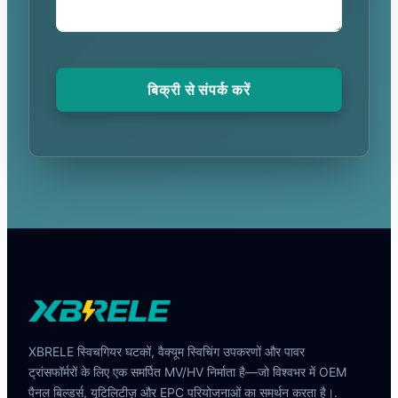
बिक्री से संपर्क करें
XBRELE स्विचगियर घटकों, वैक्यूम स्विचिंग उपकरणों और पावर
ट्रांसफॉर्मरों के लिए एक समर्पित MV/HV निर्माता है—जो विश्वभर में OEM
पैनल बिल्डर्स, यूटिलिटीज़ और EPC परियोजनाओं का समर्थन करता है।.