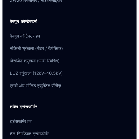
ZW20 रिक्लोज़र / सेक्शनलाइज़र
वैक्यूम कॉन्टैक्टर्स
वैक्यूम कॉन्टैक्टर हब
सीकेजी श्रृंखला (मोटर / कैपेसिटर)
जेसीजेड श्रृंखला (एमवी स्विचिंग)
LCZ श्रृंखला (12kV–40.5kV)
एलवी और सॉलिड इंसुलेटेड सीरीज़
शक्ति ट्रांसफॉर्मर
ट्रांसफॉर्मर हब
तेल-निमज्जित ट्रांसफॉर्मर