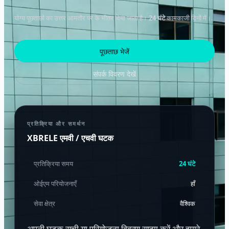
योग्य पूछताछों का उत्तर आमतौर पर के भीतर दिया जाता है।
24 घंटे
कामकाजी दिनों में।.
पूछताछ भेजें
संपर्क विवरण देखें
प्रतिक्रिया और समर्थन
XBRELE एमवी / एचवी घटक
प्रतिक्रिया समय
24 घंटे
ओईएम परियोजनाएँ
हाँ
सेवा क्षेत्र
वैश्विक
अपनी घटक सूची या परियोजना विवरण साझा करें और हमारे