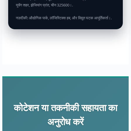
यूचेंग शहर, झेजियांग प्रांत, चीन 325600।.
नज़दीकी: औद्योगिक पार्क, लॉजिस्टिक्स हब, और विद्युत घटक आपूर्तिकर्ता।.
कोटेशन या तकनीकी सहायता का
अनुरोध करें