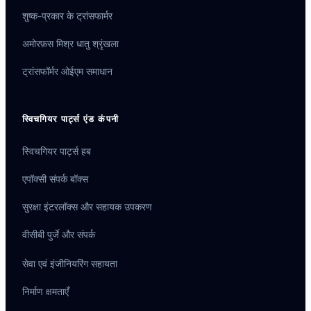
शुष्क-प्रकार के ट्रांसफार्मर
अमोरफ़स मिश्र धातु श्रृंखला
ट्रांसफॉर्मर ओईएम समाधान
स्विचगियर पार्ट्स एंड कंपनी
स्विचगियर पार्ट्स हब
एपॉक्सी संपर्क बॉक्स
सुरक्षा इंटरलॉक्स और सहायक उपकरण
वीसीबी पुर्जे और संपर्क
सेवा एवं इंजीनियरिंग सहायता
निर्माण क्षमताएँ
Português do Brasil