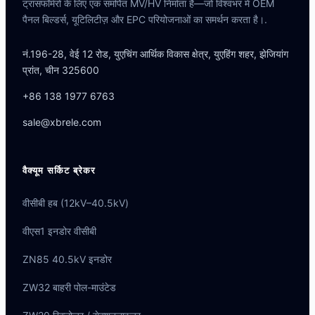
ट्रांसफॉर्मरों के लिए एक समर्पित MV/HV निर्माता है—जो विश्वभर में OEM
पैनल बिल्डर्स, यूटिलिटीज़ और EPC परियोजनाओं का समर्थन करता है।.
नं.196-28, वेई 12 रोड, युएचिंग आर्थिक विकास क्षेत्र, युएहिंग शहर, झेजियांग
प्रांत, चीन 325600
+86 138 1977 6763
sale@xbrele.com
वैक्यूम सर्किट ब्रेकर
वीसीबी हब (12kV–40.5kV)
वीएस1 इनडोर वीसीबी
ZN85 40.5kV इनडोर
ZW32 बाहरी पोल-माउंटेड