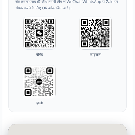
चैट करना पसंद है? सीधे हमारी टीम से WeChat, WhatsApp या Zalo पर
संपर्क करने के लिए QR कोड स्कैन करें।.
वीचैट
व्हाट्सएप
ज़ालो