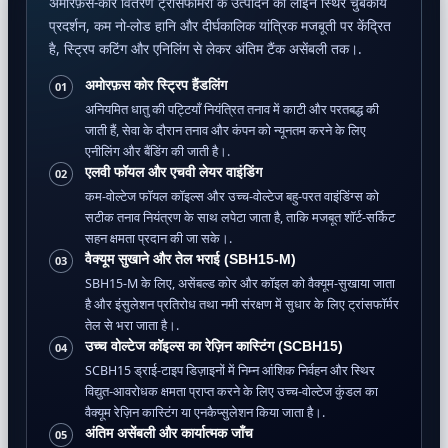
अमोरफ़स-कोर वितरण ट्रांसफॉर्मरों के उत्पादन की लाइन स्थिर चुंबकीय
प्रदर्शन, कम नो-लोड हानि और दीर्घकालिक यांत्रिक मजबूती पर केंद्रित
है, स्ट्रिप कटिंग और एनिलिंग से लेकर अंतिम टैंक असेंबली तक।.
अमोरफ़स कोर स्ट्रिप हैंडलिंग
01
अनियमित धातु की पट्टियाँ नियंत्रित तनाव में काटी और परतबद्ध की
जाती हैं, सेवा के दौरान तनाव और कंपन को न्यूनतम करने के लिए
एनीलिंग और बैंडिंग की जाती है।.
एलवी फॉयल और एचवी लेयर वाइंडिंग
02
कम-वोल्टेज फॉयल कॉइल्स और उच्च-वोल्टेज बहु-परत वाइंडिंग्स को
सटीक तनाव नियंत्रण के साथ लपेटा जाता है, ताकि मजबूत शॉर्ट-सर्किट
सहन क्षमता प्रदान की जा सके।.
वैक्यूम सुखाने और तेल भराई (SBH15-M)
03
SBH15-M के लिए, असेंबल्ड कोर और कॉइल को वैक्यूम-सुखाया जाता
है और इंसुलेशन प्रतिरोध तथा नमी संरक्षण में सुधार के लिए ट्रांसफॉर्मर
तेल से भरा जाता है।.
उच्च वोल्टेज कॉइल्स का रेज़िन कास्टिंग (SCBH15)
04
SCBH15 ड्राई-टाइप डिज़ाइनों में निम्न आंशिक निर्वहन और स्थिर
विद्युत-आवरोधक क्षमता प्राप्त करने के लिए उच्च-वोल्टेज कुंडल का
वैक्यूम रेज़िन कास्टिंग या एनकैप्सुलेशन किया जाता है।.
अंतिम असेंबली और कार्यात्मक जाँच
05