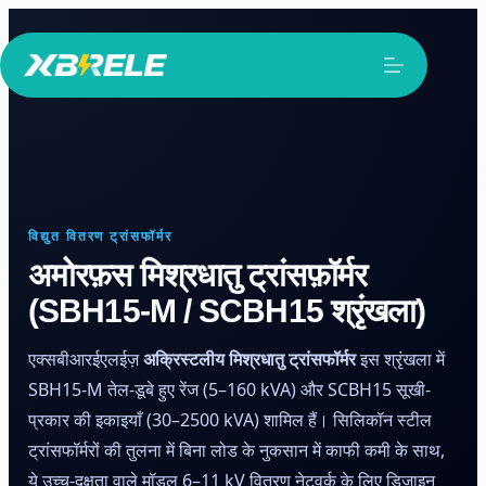
सामग्री
पर
जाएं
विद्युत वितरण ट्रांसफॉर्मर
अमोरफ़स मिश्रधातु ट्रांसफ़ॉर्मर
(SBH15-M / SCBH15 श्रृंखला)
एक्सबीआरईएलईज़
अक्रिस्टलीय मिश्रधातु ट्रांसफॉर्मर
इस श्रृंखला में
SBH15-M तेल-डूबे हुए रेंज (5–160 kVA) और SCBH15 सूखी-
प्रकार की इकाइयाँ (30–2500 kVA) शामिल हैं। सिलिकॉन स्टील
ट्रांसफॉर्मरों की तुलना में बिना लोड के नुकसान में काफी कमी के साथ,
ये उच्च-दक्षता वाले मॉडल 6–11 kV वितरण नेटवर्क के लिए डिज़ाइन