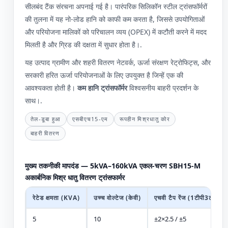
सीलबंद टैंक संरचना अपनाई गई है। पारंपरिक सिलिकॉन स्टील ट्रांसफॉर्मरों
की तुलना में यह नो-लोड हानि को काफी कम करता है, जिससे उपयोगिताओं
और परियोजना मालिकों को परिचालन व्यय (OPEX) में कटौती करने में मदद
मिलती है और ग्रिड की दक्षता में सुधार होता है।.
यह उत्पाद ग्रामीण और शहरी वितरण नेटवर्क, ऊर्जा संरक्षण रेट्रोफिट्स, और
सरकारी हरित ऊर्जा परियोजनाओं के लिए उपयुक्त है जिन्हें एक की
आवश्यकता होती है।
कम हानि ट्रांसफॉर्मर
विश्वसनीय बाहरी प्रदर्शन के
साथ।.
तेल-डूबा हुआ
एसबीएच15-एम
रूपहीन मिश्रधातु कोर
बाहरी वितरण
मुख्य तकनीकी मापदंड — 5kVA–160kVA एकल-चरण SBH15-M
अकार्बनिक मिश्र धातु वितरण ट्रांसफार्मर
रेटेड क्षमता (KVA)
उच्च वोल्टेज (केवी)
एचवी टैप रेंज (1टीपी3टी)
5
10
±2×2.5 / ±5