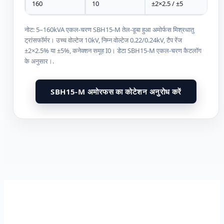
160
10
±2×2.5 / ±5
नोट: 5–160kVA एकल-चरण SBH15-M तेल-डूबा हुआ अमोर्फस मिश्रधातु
ट्रांसफॉर्मर। उच्च वोल्टेज 10kV, निम्न वोल्टेज 0.22/0.24kV, टैप रेंज
±2×2.5% या ±5%, कनेक्शन समूह I0। डेटा SBH15-M एकल-चरण कैटलॉग
के अनुसार।.
SBH15-M अमोरफस का कोटेशन अनुरोध करें