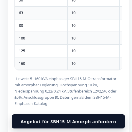
50
10
±2 × 
63
10
±2 × 
80
10
±2 × 
100
10
±2 × 
125
10
±2 × 
160
10
±2 × 
Hinweis: 5–160 kVA einphasiger SBH15-M-Öltransformator
mit amorpher Legierung. Hochspannung 10 kV,
Niederspannung 0,22/0,24 kV, Stufenbereich ±2×2,5% oder
±5%, Anschlussgruppe I0. Daten gemäß dem SBH15-M-
Einphasen-Katalog.
Angebot für SBH15-M Amorph anfordern