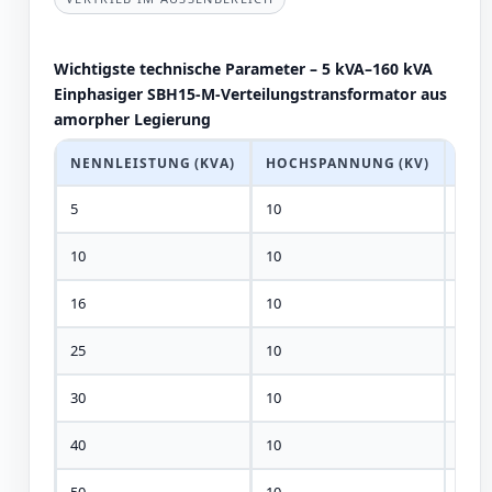
Wichtigste technische Parameter – 5 kVA–160 kVA
Einphasiger SBH15-M-Verteilungstransformator aus
amorpher Legierung
NENNLEISTUNG (KVA)
HOCHSPANNUNG (KV)
HV-
5
10
±2 × 
10
10
±2 × 
16
10
±2 × 
25
10
±2 × 
30
10
±2 × 
40
10
±2 × 