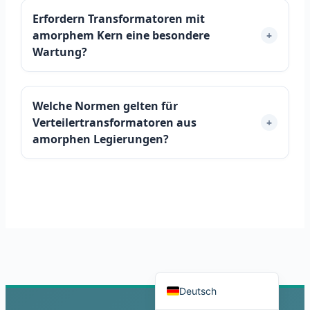
Erfordern Transformatoren mit
amorphem Kern eine besondere
+
Wartung?
Português do Brasil
Welche Normen gelten für
Español
Verteilertransformatoren aus
+
العربية
amorphen Legierungen?
Italiano
Français
தமிழ்
Русский
हिन्दी
English
Deutsch