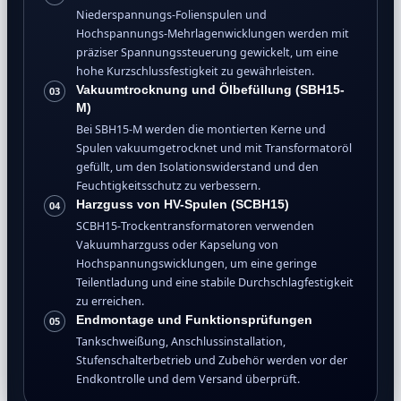
Niederspannungs-Folienspulen und
Hochspannungs-Mehrlagenwicklungen werden mit
präziser Spannungssteuerung gewickelt, um eine
hohe Kurzschlussfestigkeit zu gewährleisten.
Vakuumtrocknung und Ölbefüllung (SBH15-
03
M)
Bei SBH15-M werden die montierten Kerne und
Spulen vakuumgetrocknet und mit Transformatoröl
gefüllt, um den Isolationswiderstand und den
Feuchtigkeitsschutz zu verbessern.
Harzguss von HV-Spulen (SCBH15)
04
SCBH15-Trockentransformatoren verwenden
Vakuumharzguss oder Kapselung von
Hochspannungswicklungen, um eine geringe
Teilentladung und eine stabile Durchschlagfestigkeit
zu erreichen.
Endmontage und Funktionsprüfungen
05
Tankschweißung, Anschlussinstallation,
Stufenschalterbetrieb und Zubehör werden vor der
Endkontrolle und dem Versand überprüft.