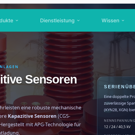
dukte
Dienstleistung
Wissen
ANLAGEN
itive Sensoren
SERIENÜB
Eine doppelte Pr
zuverlässige Sp
ährleisten eine robuste mechanische
(KYN28, XGN) bie
sere
Kapazitive Sensoren
(CG5-
NENNSPANNUN
 Hergestellt mit APG-Technologie für
12 / 24 / 40,5 kV
ntladung.