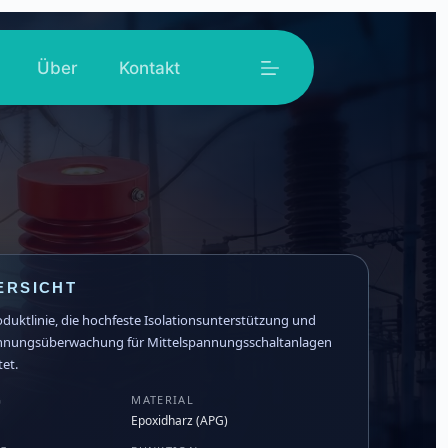
Über
Kontakt
ERSICHT
oduktlinie, die hochfeste Isolationsunterstützung und
annungsüberwachung für Mittelspannungsschaltanlagen
tet.
G
MATERIAL
Epoxidharz (APG)