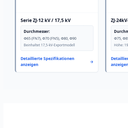
Serie ZJ-12 kV / 17,5 kV
ZJ-24kV
Durchmesser:
Durchm
Φ65 (FN7), Φ70 (FN5), Φ80, Φ90
Φ75, Φ8
Beinhaltet 17,5-kV-Exportmodell
Höhe: 1
Detaillierte Spezifikationen
Detailli
anzeigen
anzeige