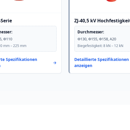
-Serie
ZJ-40,5 kV Hochfestigkei
esser:
Durchmesser:
5, Φ110
Φ130, Φ155, Φ158, A20
90 mm – 225 mm
Biegefestigkeit: 8 kN – 12 kN
erte Spezifikationen
Detaillierte Spezifikationen
n
anzeigen