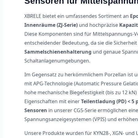
Sensoren für Mittelspannu
XBRELE bietet ein umfassendes Sortiment an
Epo
Innenräume (ZJ-Serie)
und hochpräzise
Kapazit
Diese Komponenten sind für Mittelspannungs-Ve
entscheidender Bedeutung, da sie die Sicherheit
Sammelschienenhalterung
und genaue Spann
Schaltanlagenumgebungen.
Im Gegensatz zu herkömmlichem Porzellan ist 
mit APG-Technologie (Automatic Pressure Gelation
hohe mechanische Biegefestigkeit (bis zu 12 kN)
Eigenschaften mit einer
Teilentladung (PD) < 5 
Sensoren
in unserer CG5-Serie ermöglichen ein
Spannungsanzeigesystemen (VPIS) und erhöhen s
Unsere Produkte wurden für KYN28-, XGN- und 