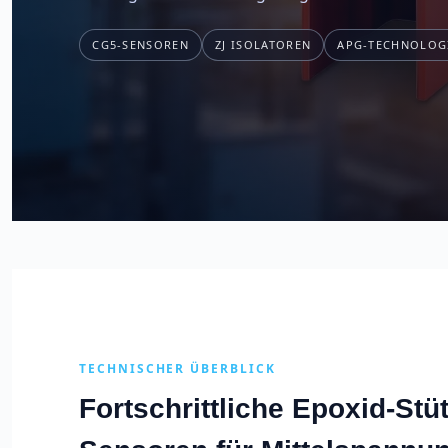
CG5-SENSOREN
ZJ ISOLATOREN
APG-TECHNOLOG
TECHNISCHER ÜBERBLICK
Fortschrittliche Epoxid-Stü