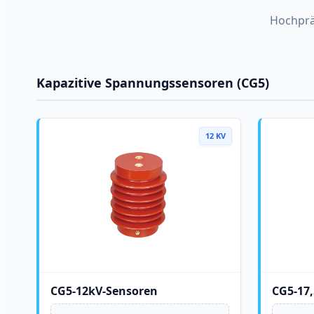
Hochpräz
Kapazitive Spannungssensoren (CG5)
12 KV
CG5-12kV-Sensoren
CG5-17,