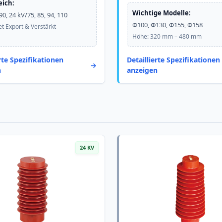
eich:
Wichtige Modelle:
90, 24 kV/75, 85, 94, 110
Φ100, Φ130, Φ155, Φ158
et Export & Verstärkt
Höhe: 320 mm – 480 mm
erte Spezifikationen
Detaillierte Spezifikationen
n
anzeigen
24 KV