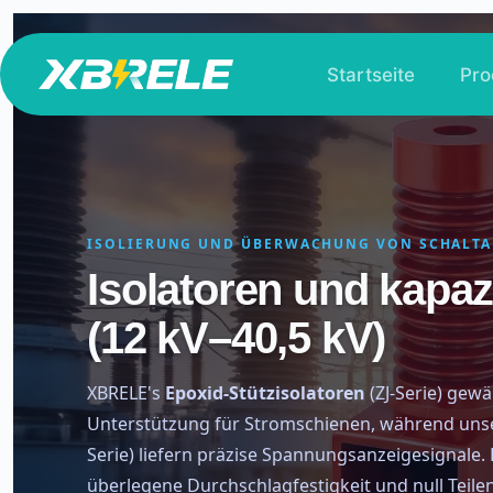
Zum
Inhalt
Startseite
Pro
springen
ISOLIERUNG UND ÜBERWACHUNG VON SCHALT
Isolatoren und kapaz
(12 kV–40,5 kV)
XBRELE's
Epoxid-Stützisolatoren
(ZJ-Serie) gew
Unterstützung für Stromschienen, während un
Serie) liefern präzise Spannungsanzeigesignale.
überlegene Durchschlagfestigkeit und null Teile