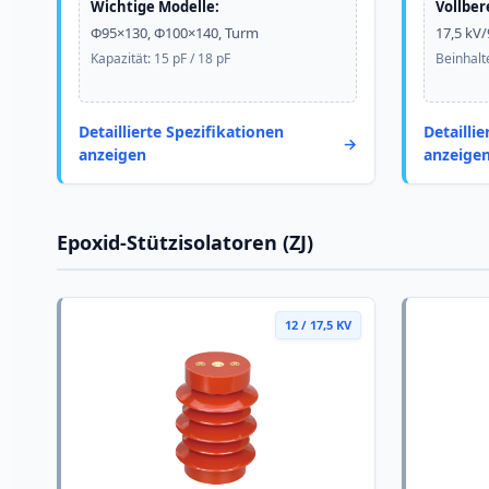
Wichtige Modelle:
Vollber
Φ95×130, Φ100×140, Turm
17,5 kV/
Kapazität: 15 pF / 18 pF
Beinhalt
Detaillierte Spezifikationen
Detailli
anzeigen
anzeige
Epoxid-Stützisolatoren (ZJ)
12 / 17,5 KV