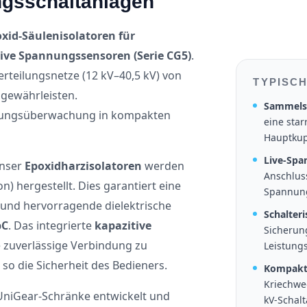
ngsschaltanlagen
xid-Säulenisolatoren für
ive Spannungssensoren (Serie CG5)
.
rteilungsnetze (12 kV–40,5 kV) von
TYPISC
 gewährleisten.
Sammels
ungsüberwachung in kompakten
eine sta
Hauptkup
Live-Spa
unser
Epoxidharzisolatoren
werden
Anschlus
) hergestellt. Dies garantiert eine
Spannung
 und hervorragende dielektrische
Schalteri
pC
. Das integrierte
kapazitive
Sicherun
e zuverlässige Verbindung zu
Leistungs
o die Sicherheit des Bedieners.
Kompakt
Kriechweg
UniGear-Schränke entwickelt und
kV-Schal