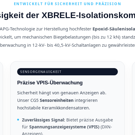
ENTWICKELT FÜR SICHERHEIT UND PRÄZISION
sigkeit der XBRELE-Isolationsko
e APG-Technologie zur Herstellung hochfester
Epoxid-Säulenisol
wickelt, um mechanischen Biegebelastungen (bis zu 12 kN) stand
berwachung in 12-kV- bis 40,5-kV-Schaltanlagen zu gewährleiste
SENSORGENAUIGKEIT
Präzise VPIS-Überwachung
Sicherheit hängt von genauen Anzeigen ab.
Unser CG5
Sensoreinheiten
integrieren
hochstabile Keramikkondensatoren.
Zuverlässiges Signal:
Bietet präzise Ausgabe
für
Spannungsanzeigesysteme (VPIS)
(DXN-
Anzeigen).