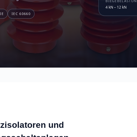
BIEGEBELASTU
4 kN – 12 kN
IE
IEC 60660
tzisolatoren und