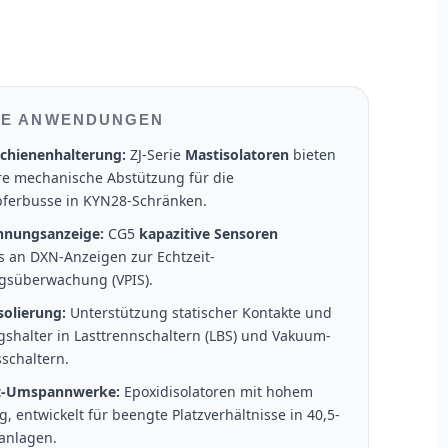
HE ANWENDUNGEN
chienenhalterung:
ZJ-Serie
Mastisolatoren
bieten
rre mechanische Abstützung für die
ferbusse in KYN28-Schränken.
nnungsanzeige:
CG5
kapazitive Sensoren
s an DXN-Anzeigen zur Echtzeit-
süberwachung (VPIS).
solierung:
Unterstützung statischer Kontakte und
gshalter in Lasttrennschaltern (LBS) und Vakuum-
schaltern.
-Umspannwerke:
Epoxidisolatoren mit hohem
, entwickelt für beengte Platzverhältnisse in 40,5-
tanlagen.