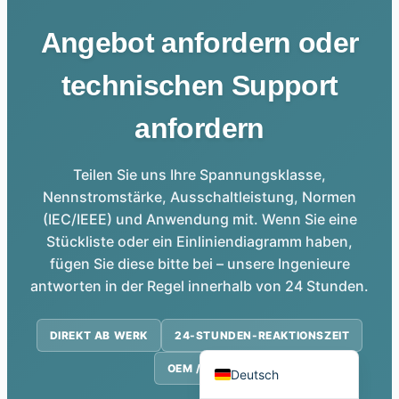
Angebot anfordern oder
technischen Support
Português do Brasil
anfordern
Español
العربية
Teilen Sie uns Ihre Spannungsklasse,
Nennstromstärke, Ausschaltleistung, Normen
Italiano
(IEC/IEEE) und Anwendung mit. Wenn Sie eine
Français
Stückliste oder ein Einliniendiagramm haben,
தமிழ்
fügen Sie diese bitte bei – unsere Ingenieure
antworten in der Regel innerhalb von 24 Stunden.
Русский
हिन्दी
DIREKT AB WERK
24-STUNDEN-REAKTIONSZEIT
English
OEM / ODM
Deutsch