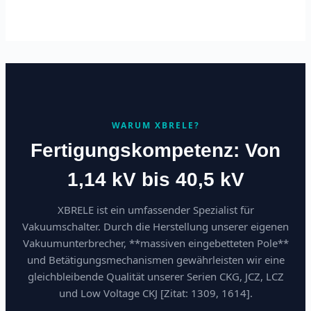
WARUM XBRELE?
Fertigungskompetenz: Von
1,14 kV bis 40,5 kV
XBRELE ist ein umfassender Spezialist für
Vakuumschalter. Durch die Herstellung unserer eigenen
Vakuumunterbrecher, **massiven eingebetteten Pole**
und Betätigungsmechanismen gewährleisten wir eine
gleichbleibende Qualität unserer Serien CKG, JCZ, LCZ
und Low Voltage CKJ [Zitat: 1309, 1614].