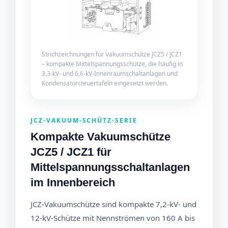
Strichzeichnungen für Vakuumschütze JCZ5 / JCZ1
– kompakte Mittelspannungsschütze, die häufig in
3,3-kV- und 6,6-kV-Innenraumschaltanlagen und
Kondensatorsteuertafeln eingesetzt werden.
JCZ-VAKUUM-SCHÜTZ-SERIE
Kompakte Vakuumschütze
JCZ5 / JCZ1 für
Mittelspannungsschaltanlagen
im Innenbereich
JCZ-Vakuumschütze sind kompakte 7,2-kV- und
12-kV-Schütze mit Nennströmen von 160 A bis