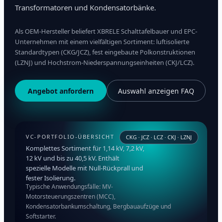
Transformatoren und Kondensatorbänke.
Als OEM-Hersteller beliefert XBRELE Schalttafelbauer und EPC-
Unternehmen mit einem vielfältigen Sortiment: luftisolierte
Standardtypen (CKG/JCZ), fest eingebaute Polkonstruktionen
(LZNJ) und Hochstrom-Niederspannungseinheiten (CKJ/LCZ).
Angebot anfordern
Auswahl anzeigen FAQ
VC-PORTFOLIO-ÜBERSICHT
CKG · JCZ · LCZ · CKJ · LZNJ
Komplettes Sortiment für 1,14 kV, 7,2 kV,
12 kV und bis zu 40,5 kV. Enthält
spezielle Modelle mit Null-Rückprall und
fester Isolierung.
Typische Anwendungsfälle: MV-
Motorsteuerungszentren (MCC),
Kondensatorbankumschaltung, Bergbauaufzüge und
Softstarter.