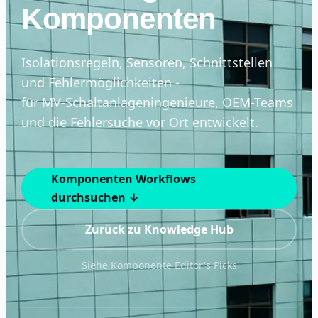
Komponenten
Isolationsregeln, Sensoren, Schnittstellen
und Fehlermöglichkeiten -
für MV-Schaltanlageningenieure, OEM-Teams
und die Fehlersuche vor Ort entwickelt.
Komponenten Workflows
durchsuchen ↓
Zurück zu Knowledge Hub
Siehe Komponente Editor's Picks