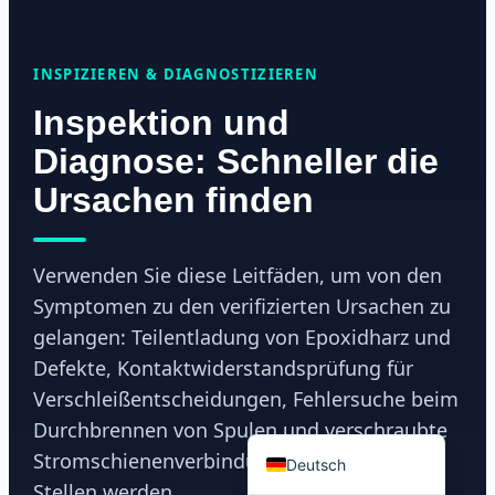
INSPIZIEREN & DIAGNOSTIZIEREN
Inspektion und
Português do Brasil
Diagnose: Schneller die
Español
Ursachen finden
العربية
Italiano
Verwenden Sie diese Leitfäden, um von den
Français
Symptomen zu den verifizierten Ursachen zu
தமிழ்
gelangen: Teilentladung von Epoxidharz und
Русский
Defekte, Kontaktwiderstandsprüfung für
हिन्दी
Verschleißentscheidungen, Fehlersuche beim
Durchbrennen von Spulen und verschraubte
English
Stromschienenverbindungen, die zu heißen
Deutsch
Stellen werden.