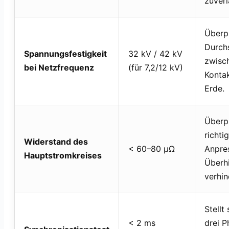
zuverl
Überpr
Durchs
Spannungsfestigkeit
32 kV / 42 kV
zwisc
bei Netzfrequenz
(für 7,2/12 kV)
Konta
Erde.
Überp
richti
Widerstand des
< 60–80 μΩ
Anpre
Hauptstromkreises
Überh
verhin
Stellt 
< 2 ms
drei P