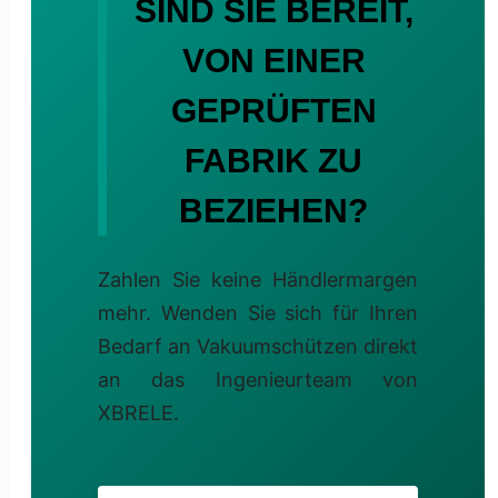
SIND SIE BEREIT,
VON EINER
GEPRÜFTEN
FABRIK ZU
BEZIEHEN?
Zahlen Sie keine Händlermargen
mehr. Wenden Sie sich für Ihren
Bedarf an Vakuumschützen direkt
an das Ingenieurteam von
XBRELE.
Português do Brasil
Español