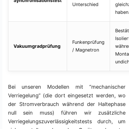
Synchronisationstest
Unterschied
gleich
haben
Bestät
Isolie
Funkenprüfung
Vakuumgradprüfung
währe
/ Magnetron
Monta
undich
Bei unseren Modellen mit “mechanischer
Verriegelung” (die dort eingesetzt werden, wo
der Stromverbrauch während der Haltephase
null sein muss) führen wir zusätzliche
Verriegelungszuverlässigkeitstests durch, um