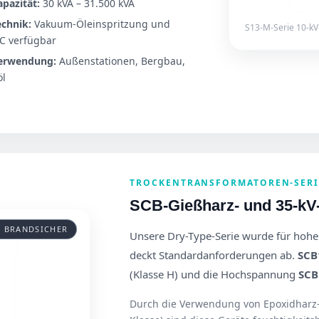
apazität:
30 kVA – 31.500 kVA
echnik:
Vakuum-Öleinspritzung und
S13-M-Serie 10-kV-
C verfügbar
erwendung:
Außenstationen, Bergbau,
öl
TROCKENTRANSFORMATOREN-SERI
SCB-Gießharz- und 35-kV
/ BRANDSICHER
Unsere Dry-Type-Serie wurde für hoh
deckt Standardanforderungen ab.
SCB
(Klasse H) und die Hochspannung
SCB
Durch die Verwendung von Epoxidharz-