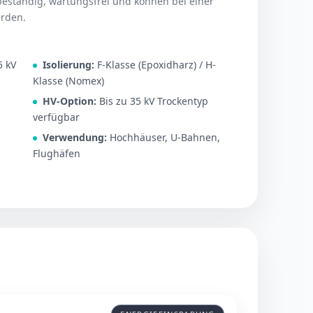
sbeständig, wartungsfrei und können bei einer
erden.
5 kV
Isolierung:
F-Klasse (Epoxidharz) / H-
Klasse (Nomex)
HV-Option:
Bis zu 35 kV Trockentyp
verfügbar
Verwendung:
Hochhäuser, U-Bahnen,
Flughäfen