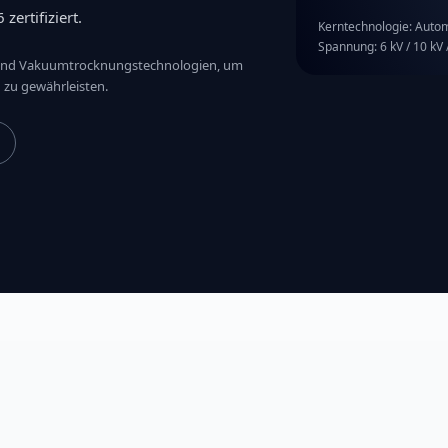
ertifiziert.
Kerntechnologie: Auto
Spannung: 6 kV / 10 kV /
l- und Vakuumtrocknungstechnologien, um
n zu gewährleisten.