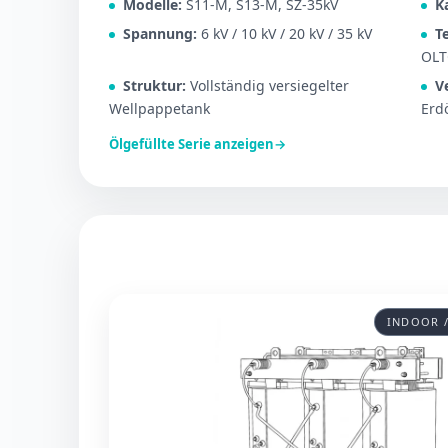
Modelle:
S11-M, S13-M, SZ-35kV
K
Spannung:
6 kV / 10 kV / 20 kV / 35 kV
T
OLT
Struktur:
Vollständig versiegelter
V
Wellpappetank
Erd
Ölgefüllte Serie anzeigen
→
INDOOR 