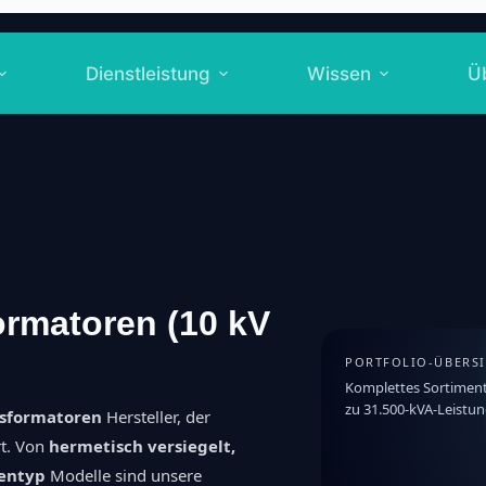
Dienstleistung
Wissen
Ü
ormatoren (10 kV
PORTFOLIO-ÜBERS
Komplettes Sortiment 
zu 31.500-kVA-Leistu
nsformatoren
Hersteller, der
rt. Von
hermetisch versiegelt,
kentyp
Modelle sind unsere