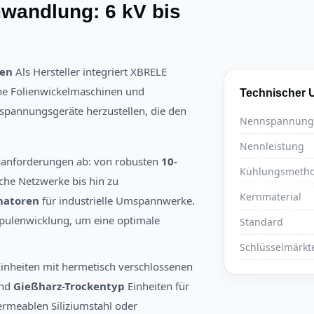
andlung: 6 kV bis
ren
Als Hersteller integriert XBRELE
sche Folienwickelmaschinen und
Technischer 
spannungsgeräte herzustellen, die den
Nennspannung
Nennleistung
tzanforderungen ab: von robusten
10-
Kühlungsmeth
sche Netzwerke bis hin zu
Kernmaterial
matoren
für industrielle Umspannwerke.
 Spulenwicklung, um eine optimale
Standard
Schlüsselmärkt
inheiten mit hermetisch verschlossenen
und
Gießharz-Trockentyp
Einheiten für
rmeablen Siliziumstahl oder