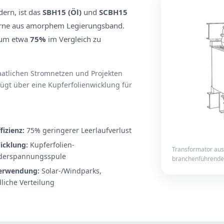
dern, ist das
SBH15 (Öl)
und
SCBH15
 Kerne aus amorphem Legierungsband.
e um etwa
75%
im Vergleich zu
taatlichen Stromnetzen und Projekten
ügt über eine Kupferfolienwicklung für
fizienz:
75% geringerer Leerlaufverlust
icklung:
Kupferfolien-
Transformator aus
derspannungsspule
branchenführender
erwendung:
Solar-/Windparks,
dliche Verteilung