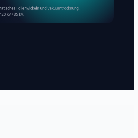
matisches Folienwickeln und Vakuumtrocknung.
 20 kV / 35 kV.