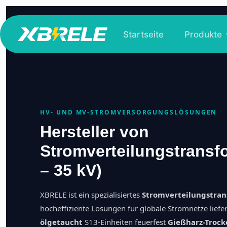
Zum
Inhalt
Startseite
Produkte
springen
HV- UND MV-STROMVERSORGUNGSLÖSUNGEN
Hersteller von
Stromverteilungstransf
– 35 kV)
XBRELE ist ein spezialisiertes
Stromverteilungstra
hocheffiziente Lösungen für globale Stromnetze liefe
ölgetaucht
S13-Einheiten feuerfest
Gießharz-Troc