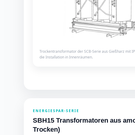
Trockentransformator der SCB-Serie aus Gießharz mit I
die Installation in Innenräumen.
ENERGIESPAR-SERIE
SBH15 Transformatoren aus amo
Trocken)