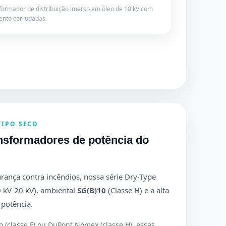
formador de distribuição imerso em óleo de 10 kV com
mento corrugadas.
TIPO SECO
nsformadores de potência do
urança contra incêndios, nossa série Dry-Type
 kV-20 kV), ambiental
SG(B)10
(Classe H) e a alta
potência.
o (classe F) ou DuPont Nomex (classe H), essas