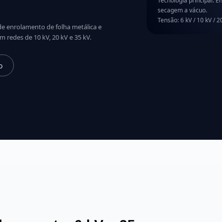
Tecnologia principal: 
secagem a vácuo.
Tensão: 6 kV / 10 kV / 20
e enrolamento de folha metálica e
redes de 10 kV, 20 kV e 35 kV.
o