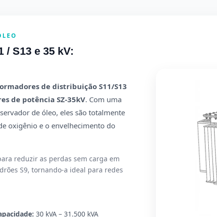
ÓLEO
 / S13 e 35 kV:
ormadores de distribuição S11/S13
es de potência SZ-35kV
. Com uma
servador de óleo, eles são totalmente
de oxigênio e o envelhecimento do
 para reduzir as perdas sem carga em
ões S9, tornando-a ideal para redes
apacidade:
30 kVA – 31.500 kVA