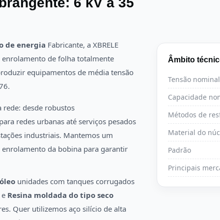
brangente: 6 kV a 35
o de energia
Fabricante, a XBRELE
 enrolamento de folha totalmente
Âmbito técni
produzir equipamentos de média tensão
Tensão nominal
76.
Capacidade no
a rede: desde robustos
Métodos de res
para redes urbanas até serviços pesados
Material do núc
tações industriais. Mantemos um
 enrolamento da bobina para garantir
Padrão
Principais mer
óleo
unidades com tanques corrugados
e e
Resina moldada do tipo seco
s. Quer utilizemos aço silício de alta