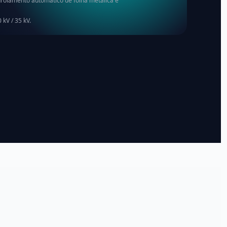
Enrolamento automático de folha metálica e
 kV / 35 kV.