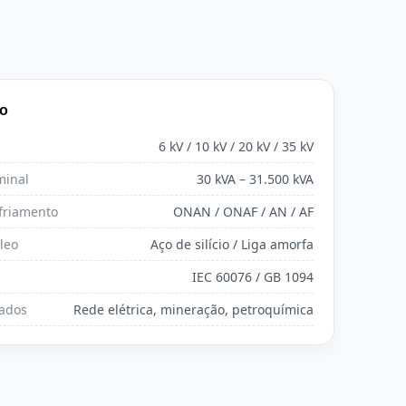
co
6 kV / 10 kV / 20 kV / 35 kV
minal
30 kVA – 31.500 kVA
friamento
ONAN / ONAF / AN / AF
leo
Aço de silício / Liga amorfa
IEC 60076 / GB 1094
cados
Rede elétrica, mineração, petroquímica