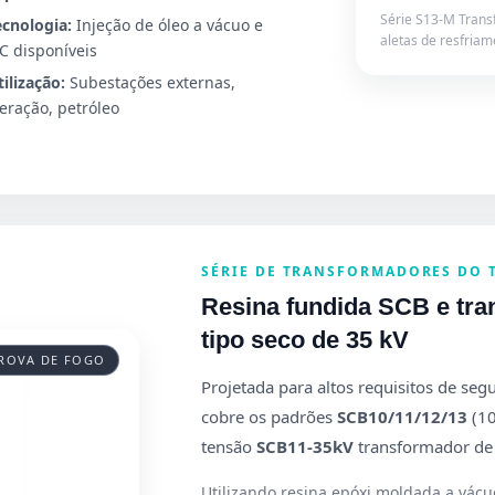
Série S13-M Trans
ecnologia:
Injeção de óleo a vácuo e
aletas de resfria
C disponíveis
tilização:
Subestações externas,
eração, petróleo
SÉRIE DE TRANSFORMADORES DO 
Resina fundida SCB e tra
tipo seco de 35 kV
PROVA DE FOGO
Projetada para altos requisitos de seg
cobre os padrões
SCB10/11/12/13
(10
tensão
SCB11-35kV
transformador de 
Utilizando resina epóxi moldada a vácu