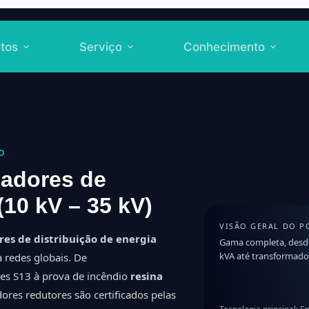
tos
Serviço
Conhecimento
O
madores de
(10 kV – 35 kV)
VISÃO GERAL DO P
es de distribuição de energia
Gama completa, desde
kVA até transformador
a redes globais. De
s S13 à prova de incêndio
resina
res redutores são certificados pelas