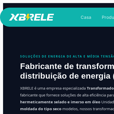
Pular
para
Casa
Produ
o
conteúdo
SOLUÇÕES DE ENERGIA DE ALTA E MÉDIA TENSÃ
Fabricante de transfor
distribuição de energia 
XBRELE é uma empresa especializada
Transformador
fabricante que fornece soluções de alta eficiência par
hermeticamente selado e imerso em óleo
Unidade
moldada do tipo seco
modelos, nossos transformado