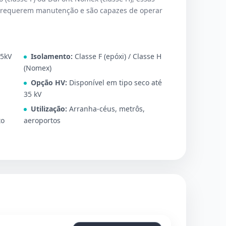
 requerem manutenção e são capazes de operar
35kV
Isolamento:
Classe F (epóxi) / Classe H
(Nomex)
Opção HV:
Disponível em tipo seco até
35 kV
Utilização:
Arranha-céus, metrôs,
to
aeroportos