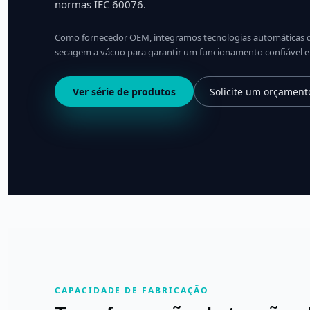
normas IEC 60076.
Como fornecedor OEM, integramos tecnologias automáticas d
secagem a vácuo para garantir um funcionamento confiável em 
Ver série de produtos
Solicite um orçament
CAPACIDADE DE FABRICAÇÃO