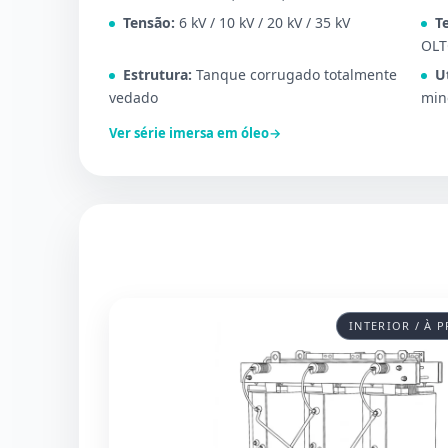
Tensão:
6 kV / 10 kV / 20 kV / 35 kV
T
OLT
Estrutura:
Tanque corrugado totalmente
U
vedado
min
Ver série imersa em óleo
→
INTERIOR / À 