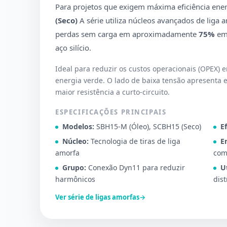
Para projetos que exigem máxima eficiência ener
(Seco)
A série utiliza núcleos avançados de liga 
perdas sem carga em aproximadamente
75%
em
aço silício.
Ideal para reduzir os custos operacionais (OPEX)
energia verde. O lado de baixa tensão apresenta 
maior resistência a curto-circuito.
ESPECIFICAÇÕES PRINCIPAIS
Modelos:
SBH15-M (Óleo), SCBH15 (Seco)
E
Núcleo:
Tecnologia de tiras de liga
E
amorfa
com
Grupo:
Conexão Dyn11 para reduzir
U
harmônicos
dist
Ver série de ligas amorfas
→