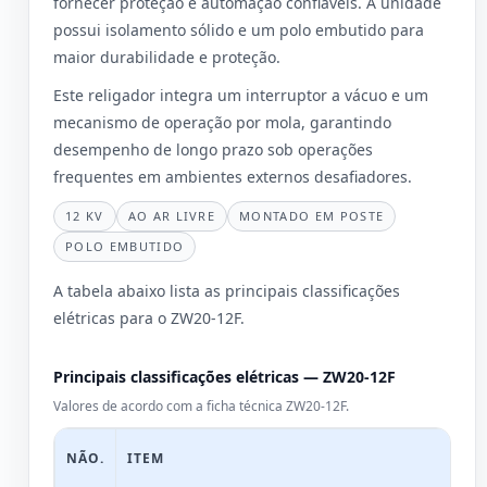
fornecer proteção e automação confiáveis. A unidade
possui isolamento sólido e um polo embutido para
maior durabilidade e proteção.
Este religador integra um interruptor a vácuo e um
mecanismo de operação por mola, garantindo
desempenho de longo prazo sob operações
frequentes em ambientes externos desafiadores.
12 KV
AO AR LIVRE
MONTADO EM POSTE
POLO EMBUTIDO
A tabela abaixo lista as principais classificações
elétricas para o ZW20-12F.
Principais classificações elétricas — ZW20-12F
Valores de acordo com a ficha técnica ZW20-12F.
NÃO.
ITEM
UN