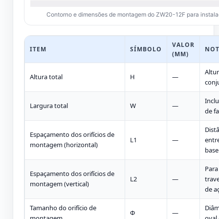
Contorno e dimensões de montagem do ZW20-12F para instala
VALOR
ITEM
SÍMBOLO
NOT
(MM)
Altur
Altura total
H
—
conj
Incl
Largura total
W
—
de f
Dist
Espaçamento dos orifícios de
L1
—
entr
montagem (horizontal)
base
Para
Espaçamento dos orifícios de
L2
—
trav
montagem (vertical)
de a
Tamanho do orifício de
Diâm
Φ
—
montagem
oval