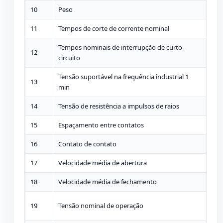
10
Peso
kg
11
Tempos de corte de corrente nominal
vez
Tempos nominais de interrupção de curto-
12
vez
circuito
Tensão suportável na frequência industrial 1
13
kV
min
14
Tensão de resistência a impulsos de raios
kV
15
Espaçamento entre contatos
m
16
Contato de contato
m
17
Velocidade média de abertura
m/s
18
Velocidade média de fechamento
m/s
19
Tensão nominal de operação
V