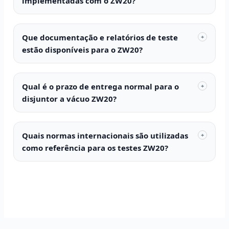
implementadas com o ZW20?
Que documentação e relatórios de teste
+
estão disponíveis para o ZW20?
Qual é o prazo de entrega normal para o
+
disjuntor a vácuo ZW20?
Español
Quais normas internacionais são utilizadas
العربية
+
como referência para os testes ZW20?
Deutsch
Italiano
Français
தமிழ்
Русский