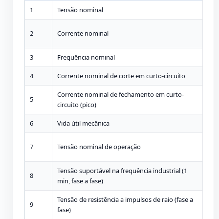
1
Tensão nominal
kV
2
Corrente nominal
A
3
Frequência nominal
Hz
4
Corrente nominal de corte em curto-circuito
kA
Corrente nominal de fechamento em curto-
5
kA
circuito (pico)
6
Vida útil mecânica
ope
7
Tensão nominal de operação
V
Tensão suportável na frequência industrial (1
8
kV
min, fase a fase)
Tensão de resistência a impulsos de raio (fase a
9
kV
fase)