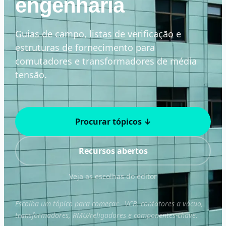
engenharia
Guias de campo, listas de verificação e
estruturas de fornecimento para
comutadores e transformadores de média
tensão.
Procurar tópicos ↓
Recursos abertos
Veja as escolhas do editor
Escolha um tópico para começar - VCB, contatores a vácuo,
transformadores, RMU/religadores e componentes-chave.