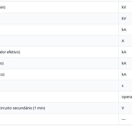
min)
kV
kV
kA
A
lor efetivo)
kA
co)
kA
co)
kA
s
opera
ircuito secundário (1 min)
V
—