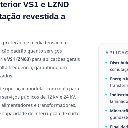
nterior VS1 e LZND
ação revestida a
ra proteção de média tensão em
uição padrão quanto serviços
APLICAÇ
tria
VS1 (ZN63)
para aplicações gerais
Distribui
lta frequência, garantindo um
comutaçã
zados.
Energia i
transfor
de operação modular com mola para
Indústri
serviços públicos de 12 kV e 24 kV.
laminado
e alimentadores e transformadores,
Mineraçã
e capacidade de interrupção de curto-
guindast
Finalidad