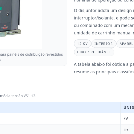
O disjuntor adota um design 
interruptor/isolante, e pode 
ou combinado com um mecani
unidade de carrinho manual re
12 KV
INTERIOR
APAREL
FIXO / RETIRÁVEL
ra painéis de distribuição revestidos
.
A tabela abaixo foi obtida a p
resume as principais classific
e média tensão VS1-12.
UNI
kV
Hz