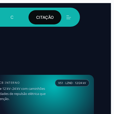
Contato
CITAÇÃO
CB INTERNO
VS1 · LZND · 12/24 kV
de 12 kV–24 kV com caminhões
idades de repulsão elétrica que
enção.