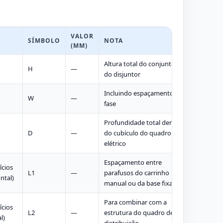
VALOR
SÍMBOLO
NOTA
(MM)
Altura total do conjunto
H
—
do disjuntor
Incluindo espaçamento de
W
—
fase
Profundidade total dentro
D
—
do cubículo do quadro
elétrico
Espaçamento entre
ícios
L1
—
parafusos do carrinho
ntal)
manual ou da base fixa
Para combinar com a
ícios
L2
—
estrutura do quadro de
l)