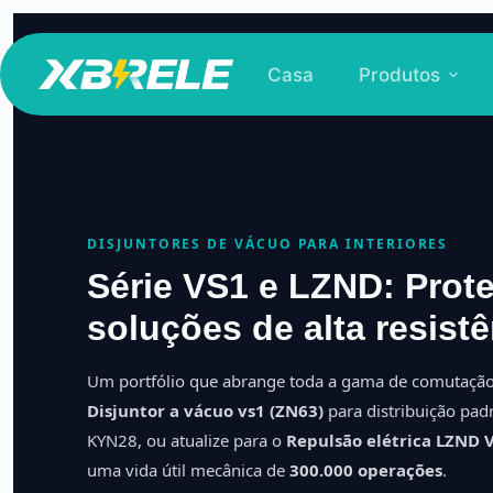
Pular
para
Casa
Produtos
o
conteúdo
DISJUNTORES DE VÁCUO PARA INTERIORES
Série VS1 e LZND: Prot
soluções de alta resist
Um portfólio que abrange toda a gama de comutação 
Disjuntor a vácuo vs1 (ZN63)
para distribuição pad
KYN28, ou atualize para o
Repulsão elétrica LZND 
uma vida útil mecânica de
300.000 operações
.