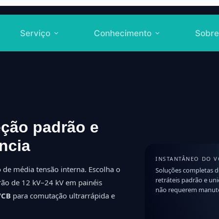
Serviço
Conhecimento
Sobre
eção padrão e
ência
INSTANTÂNEO DO V
de média tensão interna. Escolha o
Soluções completas 
retráteis padrão e un
rão de 12 kV–24 kV em painéis
não requerem manut
VCB
para comutação ultrarrápida e