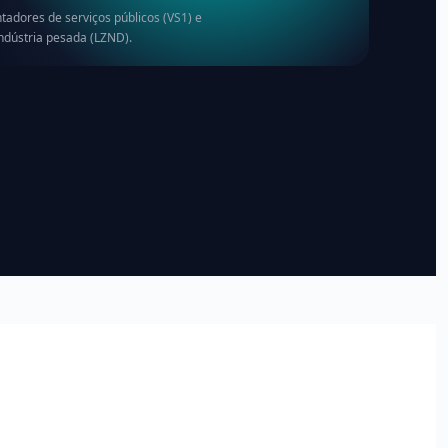
tadores de serviços públicos (VS1) e
ndústria pesada (LZND).