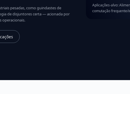
Aplicações-alvo: Alimen
striais pesadas, como guindastes de
comutação frequente/i
logia de disjuntores certa — acionada por
s operacionais.
icações