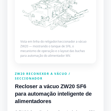
Vista em linha do religador/seccionador a vácuo
ZW20 — mostrando o tanque de SF6, o
mecanismo de operação e o layout das buchas
para automação do alimentador MV.
ZW20 RECONEXOR A VÁCUO /
SECCIONADOR
Recloser a vácuo ZW20 SF6
para automação inteligente de
alimentadores