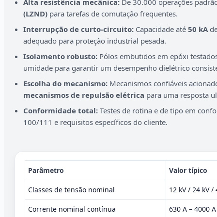
Alta resistência mecânica:
De 30.000 operações padrão
(LZND)
para tarefas de comutação frequentes.
Interrupção de curto-circuito:
Capacidade até
50 kA
de
adequado para proteção industrial pesada.
Isolamento robusto:
Pólos embutidos em epóxi testados 
umidade para garantir um desempenho dielétrico consist
Escolha do mecanismo:
Mecanismos confiáveis acionado
mecanismos de repulsão elétrica
para uma resposta ult
Conformidade total:
Testes de rotina e de tipo em con
100/111 e requisitos específicos do cliente.
Parâmetro
Valor típico
Classes de tensão nominal
12 kV / 24 kV /
Corrente nominal contínua
630 A – 4000 A