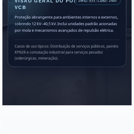
VISÃO GERAL DO PORTFÓLIO DA
ZW32 · VS1 · LZND · ZN85
VCB
Proteção abrangente para ambientes internos e externos,
cobrindo 12 kV–40,5 kV. Inclui unidades padrão acionadas
por mola e mecanismos avançados de repulsão elétrica.
Casos de uso típicos: Distribuição de serviços públicos, painéis
KYN28 e comutação industrial para serviços pesados
(siderúrgicas, mineração).