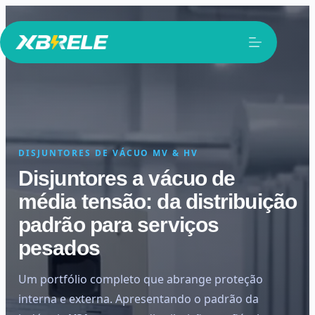
Pular
para
o
conteúdo
DISJUNTORES DE VÁCUO MV & HV
Disjuntores a vácuo de
média tensão: da distribuição
padrão para serviços
pesados
Um portfólio completo que abrange proteção
interna e externa. Apresentando o padrão da