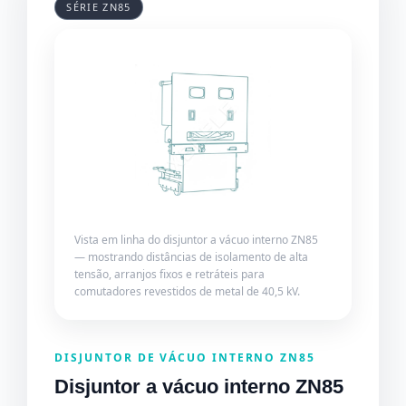
SÉRIE ZN85
Vista em linha do disjuntor a vácuo interno ZN85
— mostrando distâncias de isolamento de alta
tensão, arranjos fixos e retráteis para
comutadores revestidos de metal de 40,5 kV.
DISJUNTOR DE VÁCUO INTERNO ZN85
Disjuntor a vácuo interno ZN85