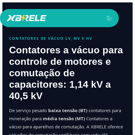
Pular
para
o
conteúdo
CONTATORES DE VÁCUO LV, MV E HV
Contatores a vácuo para
controle de motores e
comutação de
capacitores: 1,14 kV a
40,5 kV
De serviço pesado
baixa tensão (BT)
contatores para
mineração para
média tensão (MT)
Contatores a
vácuo para aparelhos de comutação. A XBRELE oferece
soluções de comutação confiáveis com vida útil