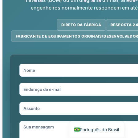
materiais (BOM) ou um diagrama unifilar, anex
engenheiros normalmente respondem em até 
DIRETO DA FÁBRICA
RESPOSTA 2
FABRICANTE DE EQUIPAMENTOS ORIGINAIS/DESENVOLVEDOR
Español
العربية
Deutsch
Italiano
Français
தமிழ்
Русский
हिन्दी
English
Português do Brasil