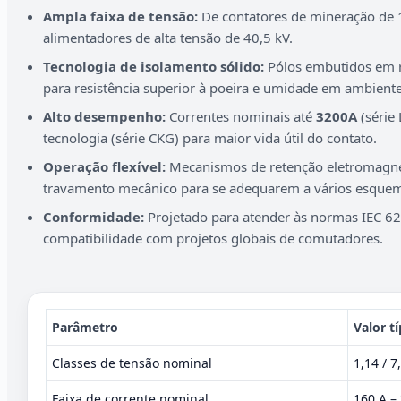
Ampla faixa de tensão:
De contatores de mineração de 1
alimentadores de alta tensão de 40,5 kV.
Tecnologia de isolamento sólido:
Pólos embutidos em re
para resistência superior à poeira e umidade em ambient
Alto desempenho:
Correntes nominais até
3200A
(série
tecnologia (série CKG) para maior vida útil do contato.
Operação flexível:
Mecanismos de retenção eletromagné
travamento mecânico para se adequarem a vários esquem
Conformidade:
Projetado para atender às normas IEC 6
compatibilidade com projetos globais de comutadores.
Parâmetro
Valor t
Classes de tensão nominal
1,14 / 7
Faixa de corrente nominal
160 A –