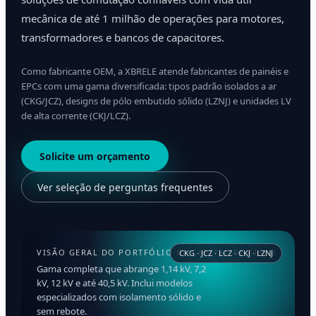
mecânica de até 1 milhão de operações para motores,
transformadores e bancos de capacitores.
Como fabricante OEM, a XBRELE atende fabricantes de painéis e
EPCs com uma gama diversificada: tipos padrão isolados a ar
(CKG/JCZ), designs de pólo embutido sólido (LZNJ) e unidades LV
de alta corrente (CKJ/LCZ).
Solicite um orçamento
Ver seleção de perguntas frequentes
VISÃO GERAL DO PORTFÓLIO DE CAPITAL DE RISCO
CKG · JCZ · LCZ · CKJ · LZNJ
Gama completa que abrange 1,14 kV, 7,2
kV, 12 kV e até 40,5 kV. Inclui modelos
especializados com isolamento sólido e
sem rebote.