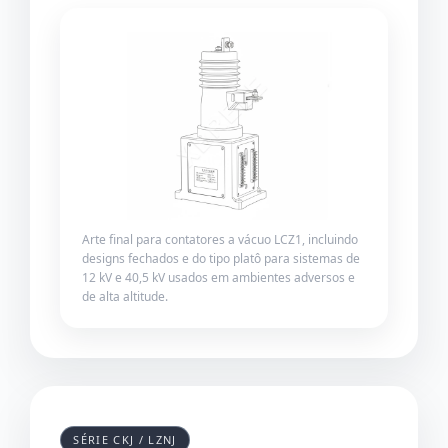
Arte final para contatores a vácuo LCZ1, incluindo
designs fechados e do tipo platô para sistemas de
12 kV e 40,5 kV usados em ambientes adversos e
de alta altitude.
SÉRIE CKJ / LZNJ