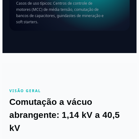
Casos de uso típicos: Centros de controle de
motores (MCC) de média tensão, comutação de
bancos de capacitores, guindastes de mineração e
soft starters.
VISÃO GERAL
Comutação a vácuo
abrangente: 1,14 kV a 40,5
kV