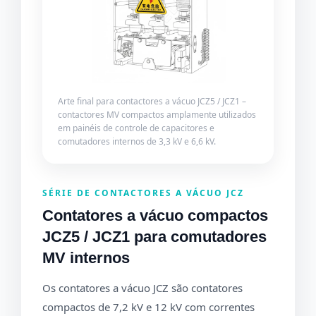
Arte final para contactores a vácuo JCZ5 / JCZ1 –
contactores MV compactos amplamente utilizados
em painéis de controle de capacitores e
comutadores internos de 3,3 kV e 6,6 kV.
SÉRIE DE CONTACTORES A VÁCUO JCZ
Contatores a vácuo compactos
JCZ5 / JCZ1 para comutadores
MV internos
Os contatores a vácuo JCZ são contatores
compactos de 7,2 kV e 12 kV com correntes