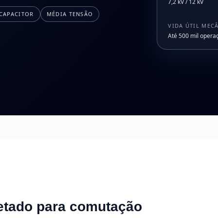
7,2 kV / 12 kV
CAPACITOR
MÉDIA TENSÃO
VIDA ÚTIL MEC
Até 500 mil opera
etado para comutação