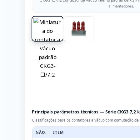
CKG3-□/7.2 contactor de vácuo interno padrão de 7,2 kV
alimentadores.
Principais parâmetros técnicos — Série CKG3 7,2 
Classificações para os contatores a vácuo com comutação d
NÃO.
ITEM