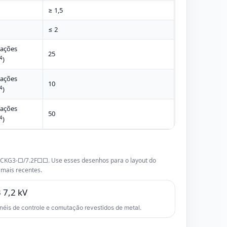
≥ 1,5
≤ 2
ações
25
)
4
ações
10
)
4
ações
50
)
4
ck CKG3-□/7.2F□□. Use esses desenhos para o layout do
 mais recentes.
éis de controle e comutação revestidos de metal.