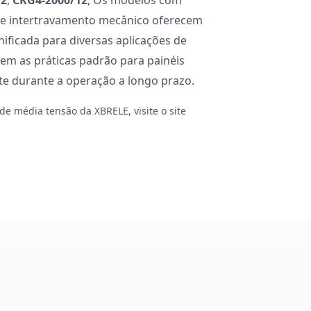
12
,
CKG4-2000/12
, Os modelos com
de intertravamento mecânico oferecem
ificada para diversas aplicações de
em as práticas padrão para painéis
e durante a operação a longo prazo.
e média tensão da XBRELE, visite o site