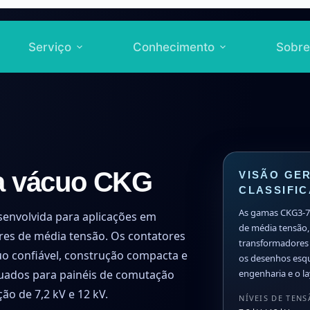
Serviço
Conhecimento
Sobre
 a vácuo CKG
VISÃO GER
CLASSIFI
As gamas CKG3-7.
senvolvida para aplicações em
de média tensão,
res de média tensão. Os contatores
transformadores 
o confiável, construção compacta e
os desenhos esqu
equados para painéis de comutação
engenharia e o la
ão de 7,2 kV e 12 kV.
NÍVEIS DE TEN