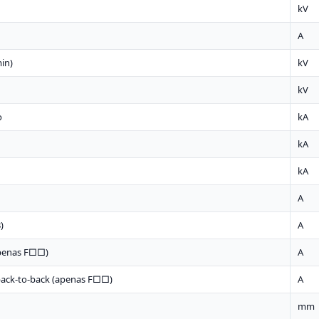
kV
A
min)
kV
kV
o
kA
kA
kA
A
)
A
(apenas F□□)
A
 back-to-back (apenas F□□)
A
mm