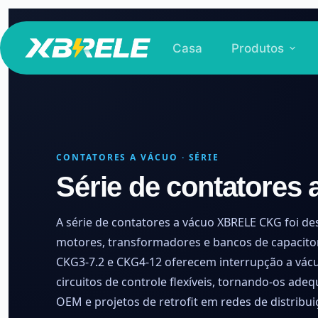
Pular
para
Casa
Produtos
o
conteúdo
CONTATORES A VÁCUO · SÉRIE
Série de contatores
A série de contatores a vácuo XBRELE CKG foi de
motores, transformadores e bancos de capacito
CKG3-7.2 e CKG4-12 oferecem interrupção a vácu
circuitos de controle flexíveis, tornando-os ad
OEM e projetos de retrofit em redes de distribuiç