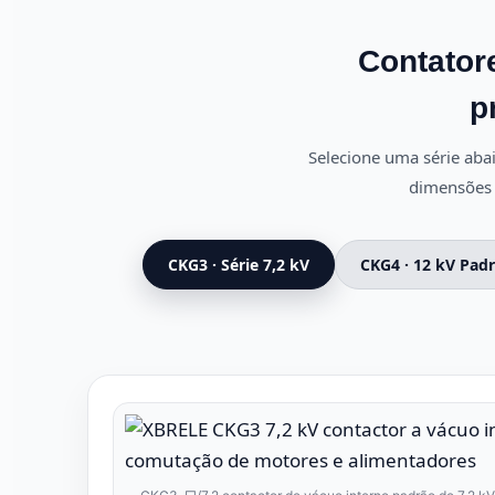
Contator
p
Selecione uma série abai
dimensões 
CKG3 · Série 7,2 kV
CKG4 · 12 kV Padr