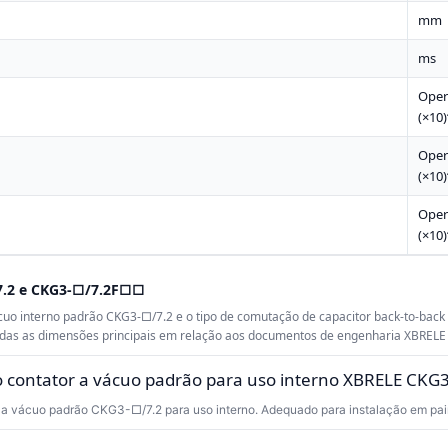
mm
ms
Oper
(×10)
Oper
(×10)
Oper
(×10)
7.2 e CKG3-□/7.2F□□
cuo interno padrão CKG3-□/7.2 e o tipo de comutação de capacitor back-to-ba
todas as dimensões principais em relação aos documentos de engenharia XBRELE
 vácuo padrão CKG3-□/7.2 para uso interno. Adequado para instalação em pain