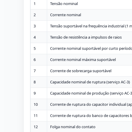
1
Tensão nominal
2
Corrente nominal
3
Tensão suportável na frequência industrial (1 
4
Tensão de resistência a impulsos de raios
5
Corrente nominal suportável por curto períod
6
Corrente nominal máxima suportável
7
Corrente de sobrecarga suportável
8
Capacidade nominal de ruptura (serviço AC-3)
9
Capacidade nominal de produção (serviço AC-3
10
Corrente de ruptura do capacitor individual 
11
Corrente de ruptura do banco de capacitores
12
Folga nominal do contato