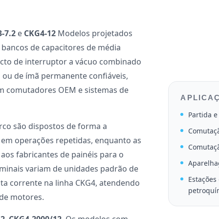
-7.2
e
CKG4-12
Modelos projetados
 bancos de capacitores de média
cto de interruptor a vácuo combinado
ou de ímã permanente confiáveis,
 em comutadores OEM e sistemas de
APLICAÇ
Partida e
rco são dispostos de forma a
Comutaçã
 em operações repetidas, enquanto as
Comutaçã
aos fabricantes de painéis para o
Aparelha
nominais variam de unidades padrão de
Estações
ta corrente na linha CKG4, atendendo
petroquí
 de motores.