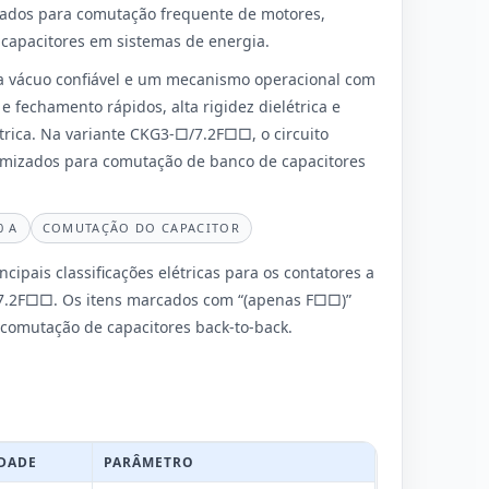
uados para comutação frequente de motores,
capacitores em sistemas de energia.
 a vácuo confiável e um mecanismo operacional com
e fechamento rápidos, alta rigidez dielétrica e
étrica. Na variante CKG3-□/7.2F□□, o circuito
otimizados para comutação de banco de capacitores
0 A
COMUTAÇÃO DO CAPACITOR
cipais classificações elétricas para os contatores a
7.2F□□. Os itens marcados com “(apenas F□□)”
 comutação de capacitores back-to-back.
DADE
PARÂMETRO