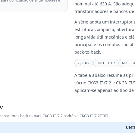
 para comutação geral de motores e
nominal até 630 A. São adeq
transformadores e bancos de 
A série adota um interruptor
estrutura compacta, abertura 
longa vida útil mecânica e el
principal e os contatos são 
back-to-back.
7,2 KV
INTERIOR
ATÉ 63
A tabela abaixo resume as prin
vácuo CKG3-□/7.2 e CKG3-□/
aplicam-se apenas ao tipo de
kV
e capacitores back-to-back CKG3-□/7.2 padrão e CKG3-□/7.2F□□.
UNI