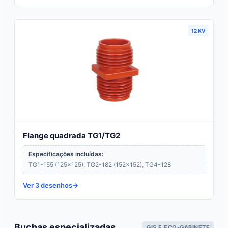
12 KV
Flange quadrada TG1/TG2
Especificações incluídas:
TG1-155 (125×125), TG2-182 (152×152), TG4-128
Ver 3 desenhos
Buchas especializadas
GIS E ECO-GABINETE