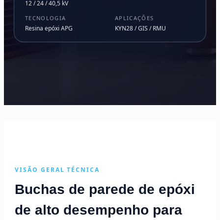
12 / 24 / 40,5 kV
TECNOLOGIA
APLICAÇÕES
Resina epóxi APG
KYN28 / GIS / RMU
VISÃO GERAL TÉCNICA
Buchas de parede de epóxi
de alto desempenho para