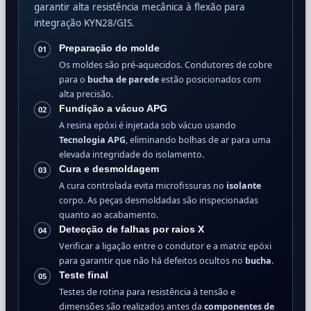
garantir alta resistência mecânica à flexão para
integração KYN28/GIS.
Preparação do molde
01
Os moldes são pré-aquecidos. Condutores de cobre
para o
bucha de parede
estão posicionados com
alta precisão.
Fundição a vácuo APG
02
A resina epóxi é injetada sob vácuo usando
Tecnologia APG
, eliminando bolhas de ar para uma
elevada integridade do isolamento.
Cura e desmoldagem
03
A cura controlada evita microfissuras no
isolante
corpo. As peças desmoldadas são inspecionadas
quanto ao acabamento.
Detecção de falhas por raios X
04
Verificar a ligação entre o condutor e a matriz epóxi
para garantir que não há defeitos ocultos no
bucha
.
Teste final
05
Testes de rotina para resistência à tensão e
dimensões são realizados antes da
componentes de