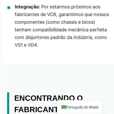
Integração:
Por estarmos próximos aos
fabricantes de VCB, garantimos que nossos
componentes (como chassis e bicos)
tenham compatibilidade mecânica perfeita
Español
com disjuntores padrão da indústria, como
العربية
VS1 e VD4.
Deutsch
Italiano
Français
தமிழ்
Русский
हिन्दी
ENCONTRANDO O
English
Português do Brasil
FABRICANTE DE