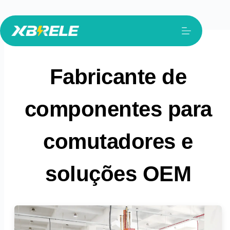
Pular
para
o
conteúdo
Fabricante de
componentes para
comutadores e
soluções OEM