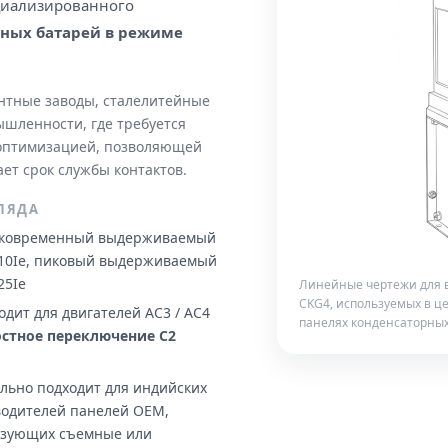
ециализированного
ных батарей в режиме
нтные заводы, сталелитейные
шленности, где требуется
 оптимизацией, позволяющей
ает срок службы контактов.
ЛЯДА
ковременный выдерживаемый
 10Ie, пиковый выдерживаемый
25Ie
Линейные чертежи для в
CKG4, используемых в це
одит для двигателей AC3 / AC4
панелях конденсаторных
стное переключение C2
льно подходит для индийских
одителей панелей OEM,
ьзующих съемные или