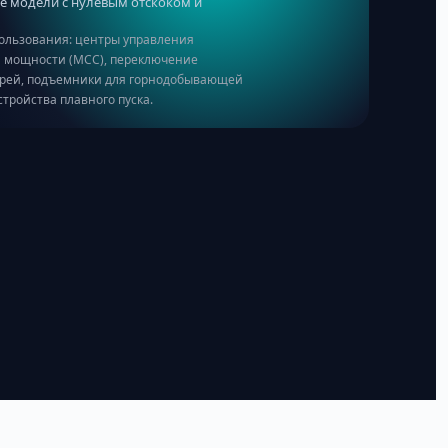
 модели с нулевым отскоком и
ользования: центры управления
 мощности (MCC), переключение
арей, подъемники для горнодобывающей
тройства плавного пуска.