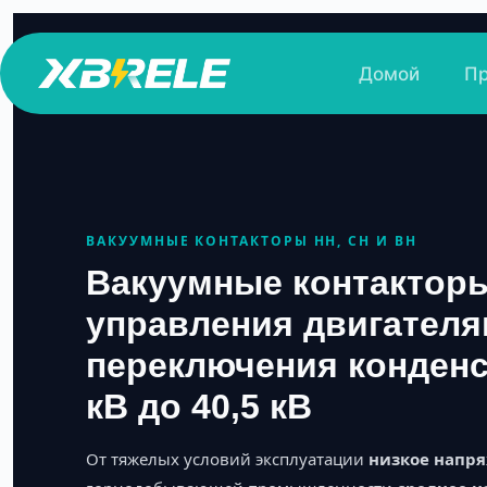
Перейти
к
Домой
П
сути
ВАКУУМНЫЕ КОНТАКТОРЫ НН, СН И ВН
Вакуумные контактор
управления двигателя
переключения конденса
кВ до 40,5 кВ
От тяжелых условий эксплуатации
низкое напря