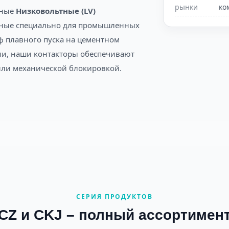
рынки
ко
щные
Низковольтные (LV)
анные специально для промышленных
аф плавного пуска на цементном
ции, наши контакторы обеспечивают
 или механической блокировкой.
СЕРИЯ ПРОДУКТОВ
LCZ и CKJ – полный ассортимен