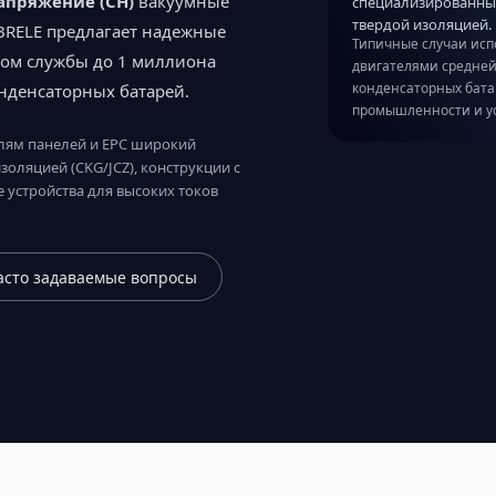
апряжение (СН)
вакуумные
специализированные
твердой изоляцией.
BRELE предлагает надежные
Типичные случаи исп
ком службы до 1 миллиона
двигателями средней
конденсаторных бат
нденсаторных батарей.
промышленности и ус
лям панелей и EPC широкий
оляцией (CKG/JCZ), конструкции с
 устройства для высоких токов
асто задаваемые вопросы