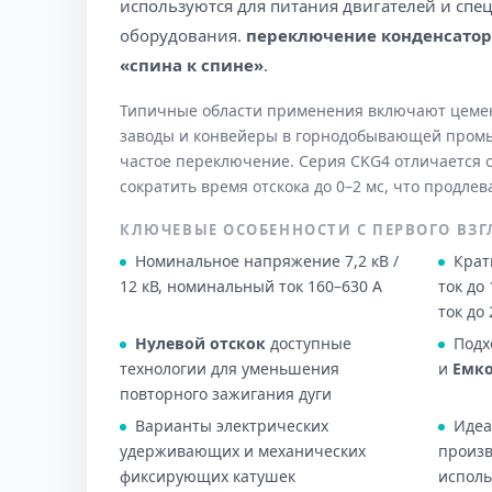
используются для питания двигателей и сп
оборудования.
переключение конденсатор
«спина к спине»
.
Типичные области применения включают цеме
заводы и конвейеры в горнодобывающей промы
частое переключение. Серия CKG4 отличается
сократить время отскока до 0–2 мс, что продлев
КЛЮЧЕВЫЕ ОСОБЕННОСТИ С ПЕРВОГО ВЗГ
Номинальное напряжение 7,2 кВ /
Крат
12 кВ, номинальный ток 160–630 А
ток до
ток до 
Нулевой отскок
доступные
Подх
технологии для уменьшения
и
Емко
повторного зажигания дуги
Варианты электрических
Идеа
удерживающих и механических
произв
фиксирующих катушек
испол