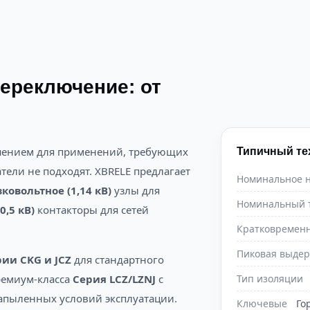
ереключение: от
шением для применений, требующих
Типичный те
тели не подходят. XBRELE предлагает
Номинальное 
ковольтное (1,14 кВ)
узлы для
Номинальный 
,5 кВ)
контакторы для сетей
Кратковременн
Пиковая выдер
ии CKG и JCZ
для стандартного
ремиум-класса
Серия LCZ/LZNJ
с
Тип изоляции
апыленных условий эксплуатации.
Ключевые
Го