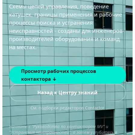
Схемы цепей управления, поведение
катушек, границы применения и рабочие
процессы поиска и устранения
неисправностей - созданы для инженеров-
производителей оборудования и команд
на местах.
Просмотр рабочих процессов
контактора ↓
Назад к Центру знаний
См. подборки редакторов Contactor
Начните с “Руководства по контакторам MV” и
“Устранения неисправностей”, а затем углубитесь в