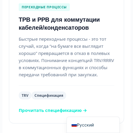
ПЕРЕХОДНЫЕ ПРОЦЕССЫ
ТРВ и РРВ для коммутации
кабелей/конденсаторов
Português do Brasil
Быстрые переходные процессы - это тот
случай, когда “на бумаге все выглядит
Español
хорошо” превращается в отказ в полевых
العربية
условиях. Понимание концепций TRV/RRRV
Deutsch
в коммутационных функциях и способы
передачи требований при закупках.
Italiano
Français
தமிழ்
TRV
Спецификация
हिन्दी
Прочитать спецификацию →
English
Русский