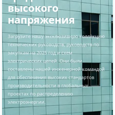
высокого
напряжения
Загрузите нашу эксклюзивную коллекцию
технических руководств, руководств по
закупкам на 2025 год и схем
электрических цепей. Они были
составлены нашей инженерной командой
для обеспечения высоких стандартов
производительности в глобальных
проектах по распределению
электроэнергии.