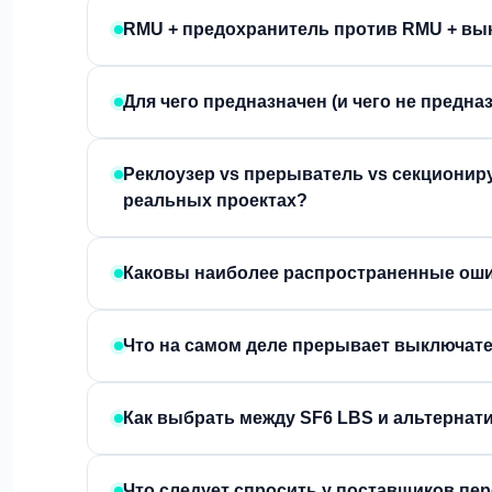
RMU + предохранитель против RMU + вы
Для чего предназначен (и чего не предн
Реклоузер vs прерыватель vs секционир
реальных проектах?
Каковы наиболее распространенные оши
Что на самом деле прерывает выключател
Как выбрать между SF6 LBS и альтернат
Что следует спросить у поставщиков пе