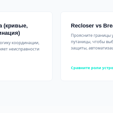
а (кривые,
Recloser vs Bre
инация)
Проясните границы 
путаницы, чтобы вы
логику координации,
защиты, автоматизац
няет неисправности
Сравните роли устр