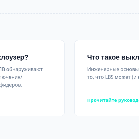
клоузер?
Что такое выкл
АПВ обнаруживают
Инженерные основы 
ключения/
то, что LBS может (и
 фидеров.
Прочитайте руководс