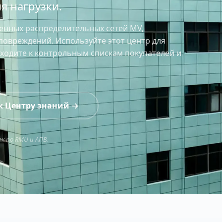
я нагрузки.
менных распределительных сетей MV,
повреждений. Используйте этот центр для
ходите к контрольным спискам покупателей и
к Центру знаний →
к по RMU и АПВ.