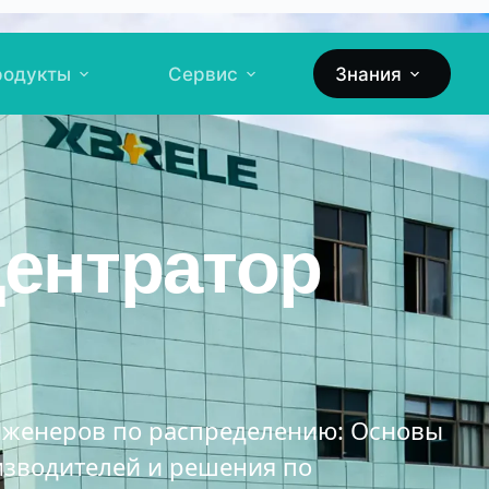
родукты
Сервис
Знания
ентратор
инженеров по распределению: Основы
изводителей и решения по