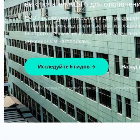
выключателям SF6 для отключени
RMU и реклоузеры находятся в центре совре
автоматизации фидеров и быстрой изоляции 
быстрого понимания концепций, а затем пере
инженерным настройкам.
Исследуйте 6 гидов →
Назад 
Обновляется по мере публикации новых полевых замето