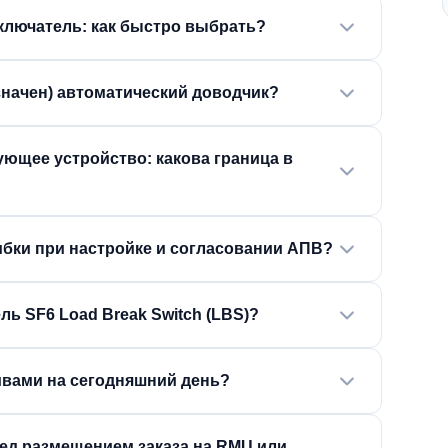
ключатель: как быстро выбрать?
азначен) автоматический доводчик?
ующее устройство: какова граница в
бки при настройке и согласовании АПВ?
ь SF6 Load Break Switch (LBS)?
ивами на сегодняшний день?
ред размещением заказа на RMU или