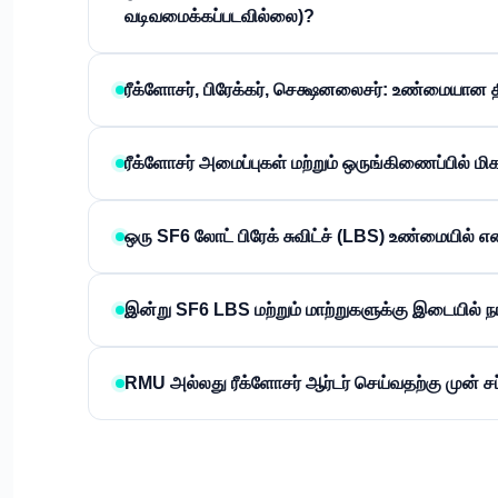
வடிவமைக்கப்படவில்லை)?
ரீக்ளோசர், பிரேக்கர், செக்ஷனலைசர்: உண்மையான
ரீக்ளோசர் அமைப்புகள் மற்றும் ஒருங்கிணைப்பில்
ஒரு SF6 லோட் பிரேக் சுவிட்ச் (LBS) உண்மையில் எ
இன்று SF6 LBS மற்றும் மாற்றுகளுக்கு இடையில் நா
RMU அல்லது ரீக்ளோசர் ஆர்டர் செய்வதற்கு முன் 