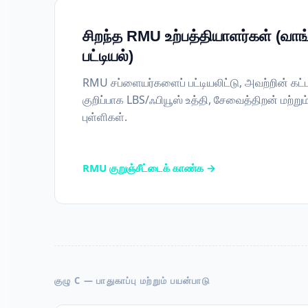
சிறந்த RMU உற்பத்தியாளர்கள் (வாங்க
பட்டியல்)
RMU சப்ளையர்களைப் பட்டியலிட்டு, அவற்றின் கட
குறிப்பாக LBS/ஃபியூஸ் உத்தி, சேவைத்திறன் மற்றும்
புள்ளிகள்.
RMU குறுஞ்சீட்டைக் காண்க →
குழு C — பாதுகாப்பு மற்றும் பயன்பாடு