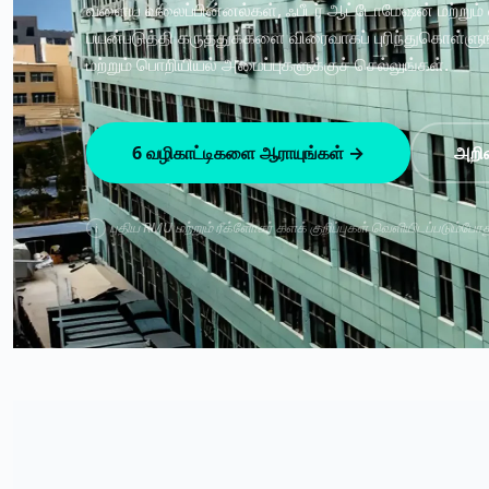
வளைய வலைப்பின்னல்கள், ஃபீடர் ஆட்டோமேஷன் மற்றும
பயன்படுத்தி கருத்துக்களை விரைவாகப் புரிந்துகொள்ளுங்கள
மற்றும் பொறியியல் அமைப்புகளுக்குச் செல்லுங்கள்.
6 வழிகாட்டிகளை ஆராயுங்கள் →
அறிவ
புதிய RMU மற்றும் ரீக்ளோசர் களக் குறிப்புகள் வெளியிடப்படும்போது ப