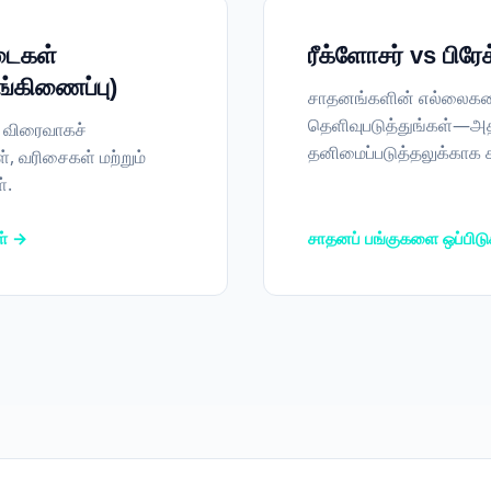
டைகள்
ரீக்ளோசர் vs பிர
ங்கிணைப்பு)
சாதனங்களின் எல்லைகளை
தெளிவுபடுத்துங்கள்—அதனா
 விரைவாகச்
தனிமைப்படுத்தலுக்காக 
், வரிசைகள் மற்றும்
்.
ள் →
சாதனப் பங்குகளை ஒப்பிட