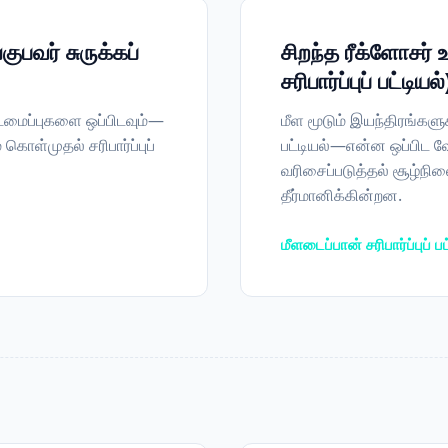
ுபவர் சுருக்கப்
சிறந்த ரீக்ளோசர் 
சரிபார்ப்புப் பட்டியல்
்டமைப்புகளை ஒப்பிடவும்—
மீள மூடும் இயந்திரங்களு
 கொள்முதல் சரிபார்ப்புப்
பட்டியல்—என்ன ஒப்பிட வே
வரிசைப்படுத்தல் சூழ்நில
தீர்மானிக்கின்றன.
மீளடைப்பான் சரிபார்ப்புப்