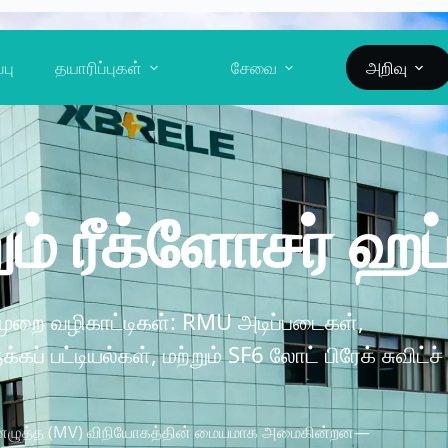
்பு
தயாரிப்புகள்
சேவை
அறிவு
ும் ரீக்ளோசர் ஹப
றை வழிகாட்டிகள்: RMU அடிப்படைகள்,
்கப் பட்டியல்கள், மற்றும் SF6 லோட் பிரேக் சுவிட்ச்
ர மின்னழுத்த (MV) விநியோகத்தின் மையமாக அமைகின்றன—