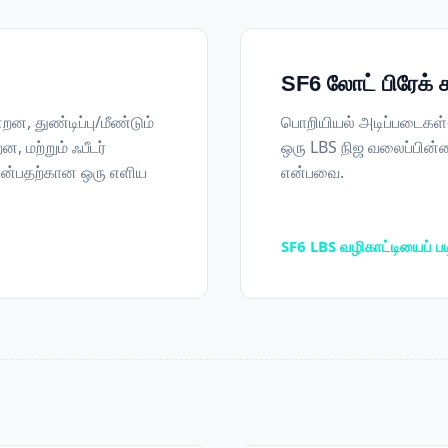
SF6 லோட் பிரேக் ச
, துண்டிப்பு/மீண்டும்
பொறியியல் அடிப்படைகள்—
மற்றும் ஃபீடர்
ஒரு LBS நிஜ வலைப்பின்னல
ன்பதற்கான ஒரு எளிய
என்பவை.
SF6 LBS வழிகாட்டியைப் பட