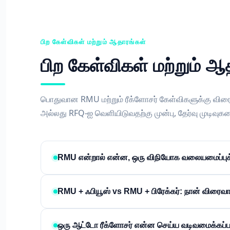
பிற கேள்விகள் மற்றும் ஆதாரங்கள்
பிற கேள்விகள் மற்றும் ஆ
பொதுவான RMU மற்றும் ரீக்ளோசர் கேள்விகளுக்கு விர
அல்லது RFQ-ஐ வெளியிடுவதற்கு முன்பு, தேர்வு முடிவுகள
RMU என்றால் என்ன, ஒரு விநியோக வலையமைப்புக்க
RMU + ஃபியூஸ் vs RMU + பிரேக்கர்: நான் விரைவா
ஒரு ஆட்டோ ரீக்ளோசர் என்ன செய்ய வடிவமைக்கப்பட