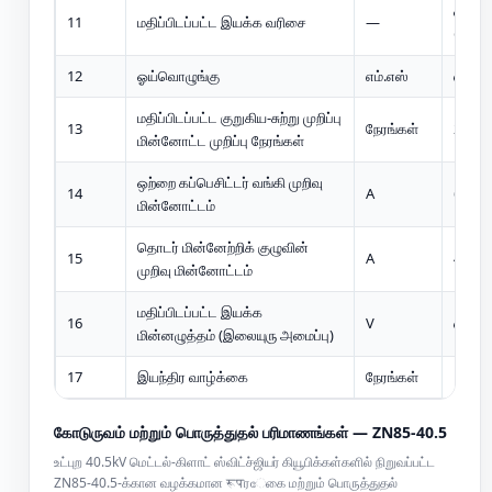
ஓ – 0.
11
மதிப்பிடப்பட்ட இயக்க வரிசை
—
CO
12
ஓய்வொழுங்கு
எம்.எஸ்
எண்பத
மதிப்பிடப்பட்ட குறுகிய-சுற்று முறிப்பு
13
நேரங்கள்
20
மின்னோட்ட முறிப்பு நேரங்கள்
ஒற்றை கப்பெசிட்டர் வங்கி முறிவு
14
A
630
மின்னோட்டம்
தொடர் மின்னேற்றிக் குழுவின்
15
A
400
முறிவு மின்னோட்டம்
மதிப்பிடப்பட்ட இயக்க
16
V
ஏசி 11
மின்னழுத்தம் (இலையுரு அமைப்பு)
17
இயந்திர வாழ்க்கை
நேரங்கள்
10,00
கோடுருவம் மற்றும் பொருத்துதல் பரிமாணங்கள் — ZN85-40.5
உட்புற 40.5kV மெட்டல்-கிளாட் ஸ்விட்ச்ஜியர் கியூபிக்கள்களில் நிறுவப்பட்ட
ZN85-40.5-க்கான வழக்கமான रूपரേகை மற்றும் பொருத்துதல்