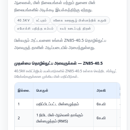
ஆலைகள், மின் நிலையங்கள் மற்றும் துணை மின்
நிலையங்களில் அடிக்கடி இயக்கத்திற்கு ஏற்றது.
40.5KV
உட்புறம்
உலோக உறைசூழ் மின்மாற்றிக் கருவி
எபோக்சி பதித்த கம்பம்
உயர் உடைப்புத் திறன்
பின்வரும் அட்டவணை உங்கள் ZN85-40.5 தொழில்நுட்ப
அளவுருத் தாளின் அடிப்படையில் அமைந்துள்ளது.
முதன்மை தொழில்நுட்ப அளவுருக்கள் — ZN85-40.5
40.5kV சுவிட்ச்ஜியர் பயன்பாடுகளில் ZN85-40.5 உள்ளக வெற்றிட சர்க்யூட்
பிரேக்கர்களுக்கான முக்கிய மின் மதிப்பீடுகள்.
இருபத்
இல்லை.
பொருள்
அலகி
நான்கு
1
மதிப்பிடப்பட்ட மின்னழுத்தம்
கே.வி
40.5
1 நிமிட மின்-ஆவெண் தாங்கும்
2
கே.வி
95
மின்னழுத்தம் (RMS)