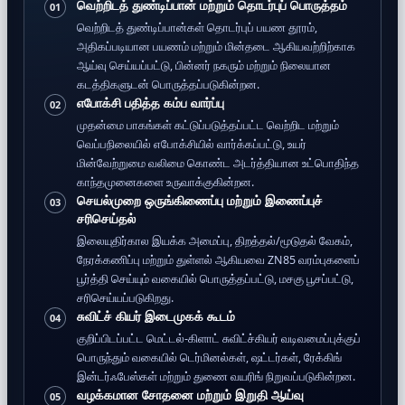
வெற்றிடத் துண்டிப்பான் மற்றும் தொடர்புப் பொருத்தம்
01
வெற்றிடத் துண்டிப்பான்கள் தொடர்புப் பயண தூரம்,
அதிகப்படியான பயணம் மற்றும் மின்தடை ஆகியவற்றிற்காக
ஆய்வு செய்யப்பட்டு, பின்னர் நகரும் மற்றும் நிலையான
கடத்திகளுடன் பொருத்தப்படுகின்றன.
எபோக்சி பதித்த கம்ப வார்ப்பு
02
முதன்மை பாகங்கள் கட்டுப்படுத்தப்பட்ட வெற்றிட மற்றும்
வெப்பநிலையில் எபோக்சியில் வார்க்கப்பட்டு, உயர்
மின்வேற்றுமை வலிமை கொண்ட அடர்த்தியான உட்பொதிந்த
காந்தமுனைகளை உருவாக்குகின்றன.
செயல்முறை ஒருங்கிணைப்பு மற்றும் இணைப்புச்
03
சரிசெய்தல்
இலையுதிர்கால இயக்க அமைப்பு, திறத்தல்/மூடுதல் வேகம்,
நேரக்கணிப்பு மற்றும் துள்ளல் ஆகியவை ZN85 வரம்புகளைப்
பூர்த்தி செய்யும் வகையில் பொருத்தப்பட்டு, மசகு பூசப்பட்டு,
சரிசெய்யப்படுகிறது.
சுவிட்ச் கியர் இடைமுகக் கூடம்
04
குறிப்பிடப்பட்ட மெட்டல்-கிளாட் சுவிட்ச்கியர் வடிவமைப்புக்குப்
பொருந்தும் வகையில் டெர்மினல்கள், ஷட்டர்கள், ரேக்கிங்
இன்டர்ஃபேஸ்கள் மற்றும் துணை வயரிங் நிறுவப்படுகின்றன.
வழக்கமான சோதனை மற்றும் இறுதி ஆய்வு
05