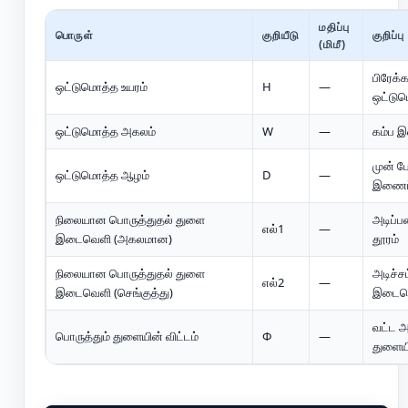
மதிப்பு
பொருள்
குறியீடு
குறிப்பு
(மிமீ)
பிரேக்
ஒட்டுமொத்த உயரம்
H
—
ஒட்டும
ஒட்டுமொத்த அகலம்
W
—
கம்ப 
முன் பே
ஒட்டுமொத்த ஆழம்
D
—
இணைப்
நிலையான பொருத்துதல் துளை
அடிப்ப
எல்1
—
இடைவெளி (அகலமான)
தூரம்
நிலையான பொருத்துதல் துளை
அடிச்சட
எல்2
—
இடைவெளி (செங்குத்து)
இடைவ
வட்ட அ
பொருத்தும் துளையின் விட்டம்
Φ
—
துளைய