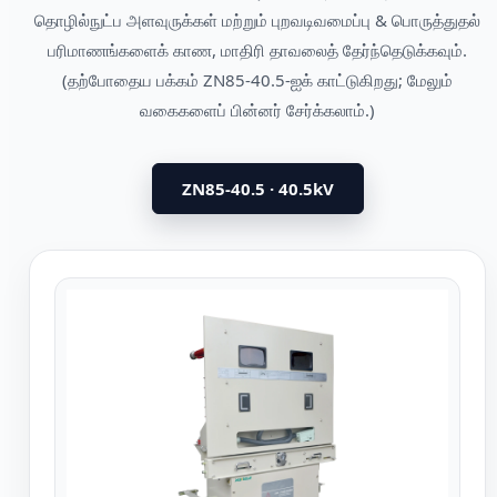
தொழில்நுட்ப அளவுருக்கள் மற்றும் புறவடிவமைப்பு & பொருத்துதல்
பரிமாணங்களைக் காண, மாதிரி தாவலைத் தேர்ந்தெடுக்கவும்.
(தற்போதைய பக்கம் ZN85-40.5-ஐக் காட்டுகிறது; மேலும்
வகைகளைப் பின்னர் சேர்க்கலாம்.)
ZN85-40.5 · 40.5kV