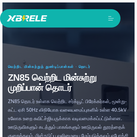
உள்ளடக்கத்திற்குச்
செல்க
வெற்றிட மின்சுற்றுத் துண்டிப்பான்கள் · தொடர்
ZN85 வெற்றிட மின்சுற்று
முறிப்பான் தொடர்
ZN85 தொடர் உள்ளக வெற்றிட சர்க்யூட் பிரேக்கர்கள், மூன்று-
கட்ட ஏசி 50Hz விநியோக வலையமைப்புகளில் உள்ள 40.5kV
உலோக உறை சுவிட்ச்ஜியருக்காக வடிவமைக்கப்பட்டுள்ளன.
ஊடுருவிகளும் கடத்தும் பாகங்களும் ஊடுருவல் தூரத்தைக்
குறைக்கவும், மின்தடுப்பு வலிமையை மேம்படுத்தவும் எபோக்சி