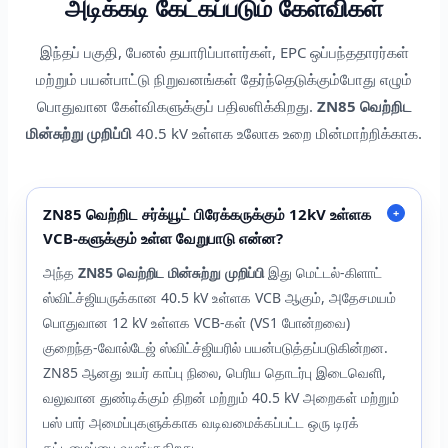
அடிக்கடி கேட்கப்படும் கேள்விகள்
இந்தப் பகுதி, பேனல் தயாரிப்பாளர்கள், EPC ஒப்பந்ததாரர்கள்
மற்றும் பயன்பாட்டு நிறுவனங்கள் தேர்ந்தெடுக்கும்போது எழும்
பொதுவான கேள்விகளுக்குப் பதிலளிக்கிறது.
ZN85 வெற்றிட
மின்சுற்று முறிப்பி
40.5 kV உள்ளக உலோக உறை மின்மாற்றிக்காக.
ZN85 வெற்றிட சர்க்யூட் பிரேக்கருக்கும் 12kV உள்ளக
+
VCB-களுக்கும் உள்ள வேறுபாடு என்ன?
அந்த
ZN85 வெற்றிட மின்சுற்று முறிப்பி
இது மெட்டல்-கிளாட்
ஸ்விட்ச்ஜியருக்கான 40.5 kV உள்ளக VCB ஆகும், அதேசமயம்
பொதுவான 12 kV உள்ளக VCB-கள் (VS1 போன்றவை)
குறைந்த-வோல்டேஜ் ஸ்விட்ச்ஜியரில் பயன்படுத்தப்படுகின்றன.
ZN85 ஆனது உயர் காப்பு நிலை, பெரிய தொடர்பு இடைவெளி,
வலுவான துண்டிக்கும் திறன் மற்றும் 40.5 kV அறைகள் மற்றும்
பஸ் பார் அமைப்புகளுக்காக வடிவமைக்கப்பட்ட ஒரு டிரக்
கட்டமைப்பை வழங்குகிறது.