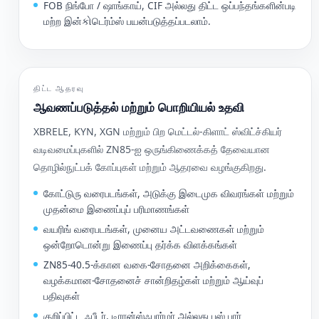
FOB நிங்போ / ஷாங்காய், CIF அல்லது திட்ட ஒப்பந்தங்களின்படி
மற்ற இன்કોடெர்ம்ஸ் பயன்படுத்தப்படலாம்.
திட்ட ஆதரவு
ஆவணப்படுத்தல் மற்றும் பொறியியல் உதவி
XBRELE, KYN, XGN மற்றும் பிற மெட்டல்-கிளாட் ஸ்விட்ச்கியர்
வடிவமைப்புகளில் ZN85-ஐ ஒருங்கிணைக்கத் தேவையான
தொழில்நுட்பக் கோப்புகள் மற்றும் ஆதரவை வழங்குகிறது.
கோட்டுரு வரைபடங்கள், அடுக்கு இடைமுக விவரங்கள் மற்றும்
முதன்மை இணைப்புப் பரிமாணங்கள்
வயரிங் வரைபடங்கள், முனைய அட்டவணைகள் மற்றும்
ஒன்றோடொன்று இணைப்பு தர்க்க விளக்கங்கள்
ZN85-40.5-க்கான வகை-சோதனை அறிக்கைகள்,
வழக்கமான-சோதனைச் சான்றிதழ்கள் மற்றும் ஆய்வுப்
பதிவுகள்
குறிப்பிட்ட ஃபீடர், டிரான்ஸ்ஃபார்மர் அல்லது பஸ் பார்