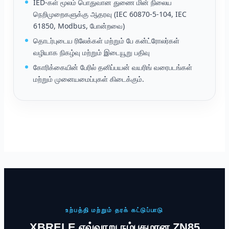
IED-கள் மூலம் பொதுவான துணை மின் நிலைய
நெறிமுறைகளுக்கு ஆதரவு (IEC 60870-5-104, IEC
61850, Modbus, போன்றவை)
தொடர்புடைய ரிலேக்கள் மற்றும் பே கன்ட்ரோலர்கள்
வழியாக நிகழ்வு மற்றும் இடையூறு பதிவு
கோரிக்கையின் பேரில் தனிப்பயன் வயரிங் வரைபடங்கள்
மற்றும் முனையமைப்புகள் கிடைக்கும்.
உற்பத்தி மற்றும் தரக் கட்டுப்பாடு
XBRELE எவ்வாறு நம்பகமான ZN85