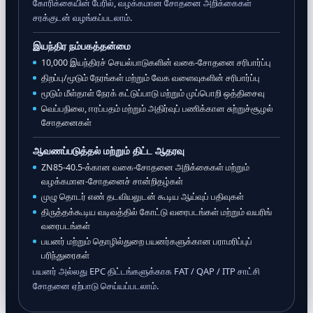
கோரிக்கையின் பேரில், வழக்கமான சோதனை அறிக்கைகள்
சரக்குடன் வழங்கப்படலாம்.
இயந்திர நம்பகத்தன்மை
10,000 இயந்திரச் செயல்பாடுகளின் வகை-சோதனை சரிபார்ப்பு
திறப்பு/மூடும் நேரங்கள் மற்றும் வேக வளைவுகளின் சரிபார்ப்பு
மூடும் மீள்தாள் நேரக் கட்டுப்பாடு மற்றும் முப்பொறி ஒத்திசைவு
வெப்பநிலை, ஈரப்பதம் மற்றும் அதிர்வுப் பணிக்கான சுற்றுச்சூழல்
சோதனைகள்
ஆவணப்படுத்தல் மற்றும் திட்ட ஆதரவு
ZN85-40.5-க்கான வகை-சோதனை அறிக்கைகள் மற்றும்
வழக்கமான-சோதனைச் சான்றிதழ்கள்
முழு தொடர் எண் தடவியலுடன் கூடிய ஆய்வுப் பதிவுகள்
திருத்தக்கூடிய வடிவத்தில் கோட்டு வரைபடங்கள் மற்றும் வயரிங்
வரைபடங்கள்
பயனர் மற்றும் தொழில்துறை பயனர்களுக்கான பராமரிப்புப்
பரிந்துரைகள்
பயனர் அல்லது EPC திட்டங்களுக்காக FAT / QAP / ITP சாட்சி
சோதனை ஏற்பாடு செய்யப்படலாம்.