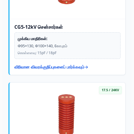
CG5-12kV சென்சார்கள்
முக்கிய மாதிரிகள்:
Φ95×130, Φ100×140, கோபுரம்
கொள்ளளவு: 15pF / 18pF
விரிவான விவரக்குறிப்புகளைப் பார்க்கவும்
17.5 / 24KV