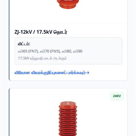
ZJ-12kV / 17.5kV தொடர்
விட்டம்:
ஃபி65 (FN7), ஃபி70 (FN5), ஃபி80, ஃபி90
17.5kV ஏற்றுமதி மாடல் அடங்கும்
விரிவான விவரக்குறிப்புகளைப் பார்க்கவும்
24KV