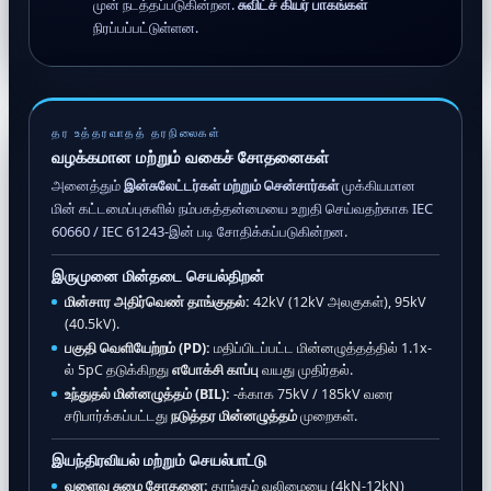
முன் நடத்தப்படுகின்றன.
சுவிட்ச் கியர் பாகங்கள்
நிரப்பப்பட்டுள்ளன.
தர உத்தரவாதத் தரநிலைகள்
வழக்கமான மற்றும் வகைச் சோதனைகள்
அனைத்தும்
இன்சுலேட்டர்கள் மற்றும் சென்சார்கள்
முக்கியமான
மின் கட்டமைப்புகளில் நம்பகத்தன்மையை உறுதி செய்வதற்காக IEC
60660 / IEC 61243-இன் படி சோதிக்கப்படுகின்றன.
இருமுனை மின்தடை செயல்திறன்
மின்சார அதிர்வெண் தாங்குதல்:
42kV (12kV அலகுகள்), 95kV
(40.5kV).
பகுதி வெளியேற்றம் (PD):
மதிப்பிடப்பட்ட மின்னழுத்தத்தில் 1.1x-
ல் 5pC தடுக்கிறது
எபோக்சி காப்பு
வயது முதிர்தல்.
உந்துதல் மின்னழுத்தம் (BIL):
-க்காக 75kV / 185kV வரை
சரிபார்க்கப்பட்டது
நடுத்தர மின்னழுத்தம்
முறைகள்.
இயந்திரவியல் மற்றும் செயல்பாட்டு
வளைவு சுமை சோதனை:
தாங்கும் வலிமையை (4kN-12kN)