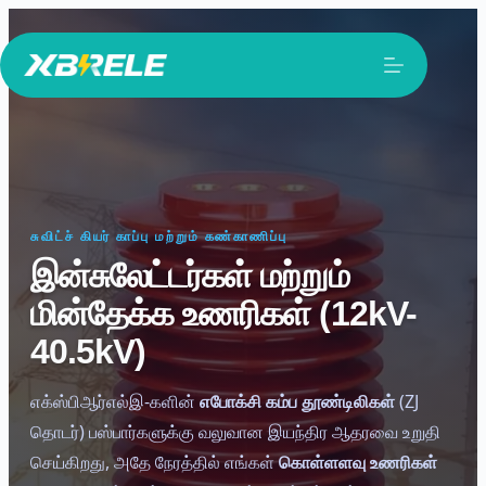
உள்ளடக்கத்திற்குச்
செல்க
சுவிட்ச் கியர் காப்பு மற்றும் கண்காணிப்பு
இன்சுலேட்டர்கள் மற்றும்
மின்தேக்க உணரிகள் (12kV-
40.5kV)
எக்ஸ்பிஆர்எல்இ-களின்
எபோக்சி கம்ப தூண்டிலிகள்
(ZJ
தொடர்) பஸ்பார்களுக்கு வலுவான இயந்திர ஆதரவை உறுதி
செய்கிறது, அதே நேரத்தில் எங்கள்
கொள்ளளவு உணரிகள்