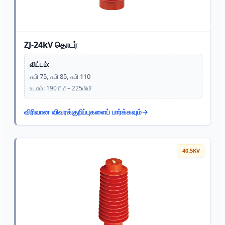
ZJ-24kV தொடர்
விட்டம்:
ஃபி 75, ஃபி 85, ஃபி 110
உயரம்: 190மிமீ – 225மிமீ
விரிவான விவரக்குறிப்புகளைப் பார்க்கவும்
40.5KV