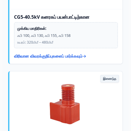
CG5-40.5kV கனரகப் பயன்பாட்டிற்கான
முக்கிய மாதிரிகள்:
ஃபி 100, ஃபி 130, ஃபி 155, ஃபி 158
உயரம்: 320மிமீ – 480மிமீ
விரிவான விவரக்குறிப்புகளைப் பார்க்கவும்
இணைந்த