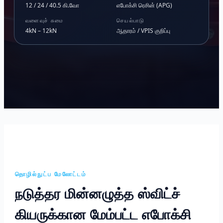
12 / 24 / 40.5 கி.வோ
எபோக்சி ரெசின் (APG)
வளைவுச் சுமை
செயல்பாடு
4kN – 12kN
ஆதாரம் / VPIS குறிப்பு
தொழில்நுட்ப மேலோட்டம்
நடுத்தர மின்னழுத்த ஸ்விட்ச்
கியருக்கான மேம்பட்ட எபோக்சி