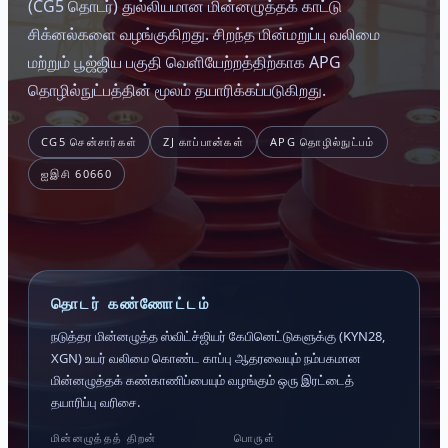
(CG5 தொடர்) துல்லியமான மின்னழுத்தக் காட்டு
சிக்னல்களை வழங்குகிறது. சிறந்த மின்மறுப்பு வலிமை
மற்றும் பூஜ்ஜிய பகுதி வெளியேற்றத்திற்காக APG
தொழில்நுட்பத்தின் மூலம் தயாரிக்கப்படுகிறது.
CG5 சென்சார்கள்
ZJ காப்பான்கள்
APG தொழில்நுட்பம்
ஐஇசி 60660
தொடர் கண்ணோட்டம்
நடுத்தர மின்னழுத்த ஸ்விட்ச்ஜியர் கேபினெட்டுகளுக்கு (KYN28,
XGN) உயர் வலிமை கொண்ட காப்பு ஆதரவையும் நம்பகமான
மின்னழுத்தக் கண்காணிப்பையும் வழங்கும் ஒரு இரட்டைத்
தயாரிப்பு வரிசை.
மின்னழுத்தத் திறன்
பொருள்