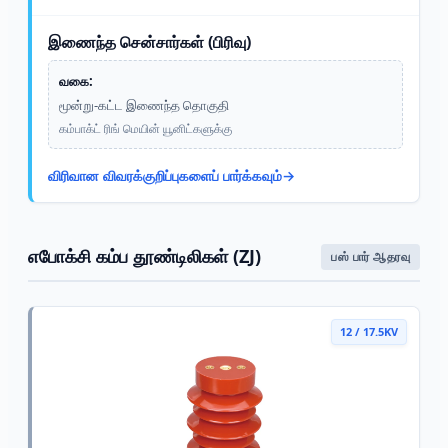
இணைந்த சென்சார்கள் (பிரிவு)
வகை:
மூன்று-கட்ட இணைந்த தொகுதி
கம்பாக்ட் ரிங் மெயின் யூனிட்களுக்கு
விரிவான விவரக்குறிப்புகளைப் பார்க்கவும்
எபோக்சி கம்ப தூண்டிலிகள் (ZJ)
பஸ் பார் ஆதரவு
12 / 17.5KV