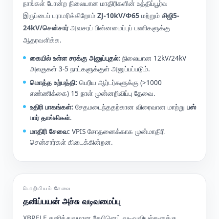
நாங்கள் போன்ற நிலையான மாதிரிகளின் உத்திப்பூர்வ
இருப்பைப் பராமரிக்கிறோம்
ZJ-10kV/Φ65
மற்றும்
சிஜி5-
24kV/சென்சார்
அவசரப் பின்னமைப்புப் பணிகளுக்கு
ஆதரவளிக்க.
கையில் உள்ள சரக்கு அனுப்புதல்:
நிலையான 12kV/24kV
அலகுகள் 3-5 நாட்களுக்குள் அனுப்பப்படும்.
மொத்த உற்பத்தி:
பெரிய ஆர்டர்களுக்கு (>1000
எண்ணிக்கை) 15 நாள் முன்னறிவிப்பு தேவை.
உதிரி பாகங்கள்:
சேதமடைந்ததற்கான விரைவான மாற்று
பஸ்
பார் தாங்கிகள்
.
மாதிரி சேவை:
VPIS சோதனைக்காக முன்மாதிரி
சென்சார்கள் கிடைக்கின்றன.
பொறியியல் சேவை
தனிப்பயன் அச்சு வடிவமைப்பு
XBRELE தனித்துவமான கேபினெட் வடிவவியல்களுக்கு