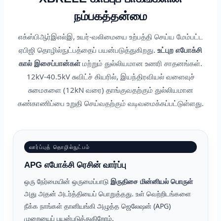
நம்பகத்தன்மை
எக்ஸ்பிஆர்இஎல்இ, உயர்-வலிமையை உற்பத்தி செய்ய மேம்பட்ட
ஏபிஜி தொழில்நுட்பத்தைப் பயன்படுத்துகிறது.
உட்புற எபோக்சி
கால் இசைப்பான்கள்
மற்றும் துல்லியமான உணரி சாதனங்கள்.
12kV-40.5kV சுவிட்ச் கியரில், இயந்திரவியல் வளைவுச்
சுமைகளை (12kN வரை) தாங்குவதற்கும் துல்லியமான
கண்காணிப்பை உறுதி செய்வதற்கும் வடிவமைக்கப்பட்டுள்ளது.
வார்ப்புத் தொழில்நுட்பம்
APG எபோக்சி ரெசின் வார்ப்பு
ஒரு நேர்மையின் ஒருமைப்பாடு
இருதிசை மின்னியல் பொருள்
அது அதன் அடர்த்தியைப் பொறுத்தது. உள் வெற்றிடங்களை
நீக்க நாங்கள் தானியங்கி அழுத்த ஜெலேஷன் (APG)
முறையைப் பயன்படுத்துகிறோம்.