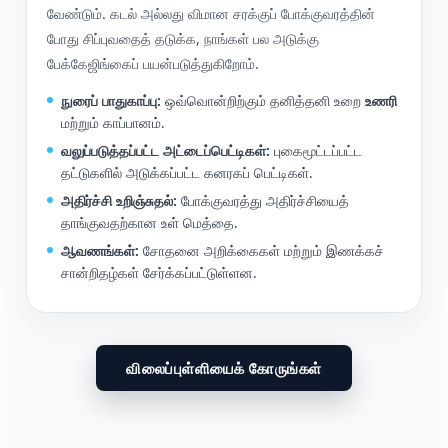
வேண்டும். கடல் அல்லது விமான சரக்குப் போக்குவரத்தின்
போது சிப்புவதைத் தடுக்க, நாங்கள் பல அடுக்கு
பேக்கேஜிங்கைப் பயன்படுத்துகிறோம்.
நுரைப் பாதுகாப்பு:
ஒவ்வொன்றிற்கும் தனித்தனி உறை
உணரி
மற்றும் காப்பானம்.
வலுப்படுத்தப்பட்ட அட்டைப்பெட்டிகள்:
புகைமூட்டப்பட்ட
தட்டுகளில் அடுக்கப்பட்ட கனரகப் பெட்டிகள்.
அதிர்ச்சி உறிஞ்சுதல்:
போக்குவரத்து அதிர்ச்சியைத்
தாங்குவதற்கான உள் மெத்தை.
ஆவணங்கள்:
சோதனை அறிக்கைகள் மற்றும் இணக்கச்
சான்றிதழ்கள் சேர்க்கப்பட்டுள்ளன.
விலைப்புள்ளியைக் கோருங்கள்