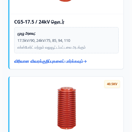
CG5-17.5 / 24kV தொடர்
முழு அளவு:
17.5kV/90, 24kV/75, 85, 94, 110
எக்ஸ்போர்ட் மற்றும் வலுவூட்டப்பட்டவை அடங்கும்
விரிவான விவரக்குறிப்புகளைப் பார்க்கவும்
40.5KV