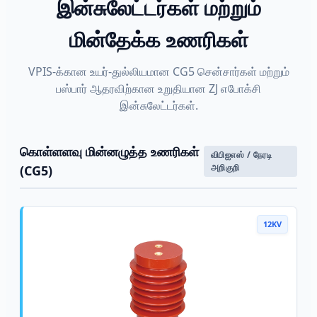
இன்சுலேட்டர்கள் மற்றும்
மின்தேக்க உணரிகள்
VPIS-க்கான உயர்-துல்லியமான CG5 சென்சார்கள் மற்றும்
பஸ்பார் ஆதரவிற்கான உறுதியான ZJ எபோக்சி
இன்சுலேட்டர்கள்.
கொள்ளளவு மின்னழுத்த உணரிகள்
விபிஐஎஸ் / நேரடி
அறிகுறி
(CG5)
12KV