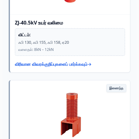
ZJ-40.5kV உயர் வலிமை
விட்டம்:
ஃபி 130, ஃபி 155, ஃபி 158, ஏ20
வளைதல்: 8kN – 12kN
விரிவான விவரக்குறிப்புகளைப் பார்க்கவும்
இணைந்த