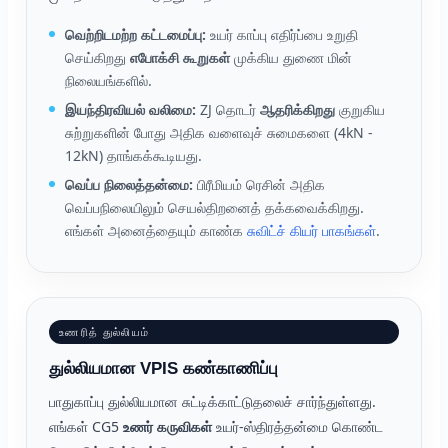
வெற்றிடமற்ற கட்டமைப்பு:
உயர் காப்பு எதிர்ப்பை உறுதி
செய்கிறது
எபோக்சி கூறுகள்
முக்கிய துணை மின்
நிலையங்களில்.
இயந்திரவியல் வலிமை:
ZJ தொடர்
ஆதரிக்கிறது
குறுகிய
சுற்றுகளின் போது அதிக வளைவுச் சுமைகளை (4kN -
12kN) தாங்கக்கூடியது.
வெப்ப நிலைத்தன்மை:
பிரீமியம் ரெசின் அதிக
வெப்பநிலையிலும் செயல்திறனைத் தக்கவைக்கிறது.
எங்கள் அனைத்தையும் காண்க
சுவிட்ச் கியர் பாகங்கள்
.
உணரித் துல்லியம்
துல்லியமான VPIS கண்காணிப்பு
பாதுகாப்பு துல்லியமான சுட்டிக்காட்டுதலைச் சார்ந்துள்ளது.
எங்கள் CG5
உணர் கருவிகள்
உயர்-ஸ்திரத்தன்மை கொண்ட