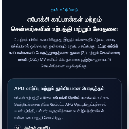
தரக் கட்டுப்பாடு
எபோக்சி காப்பான்கள் மற்றும்
சென்சார்களின் உற்பத்தி மற்றும் சோதனை
அகழ்வுப் பிசின் கலப்பிலிருந்து இறுதி எக்ஸ்-கதிர் ஆய்வு வரை,
எக்ஸ்பிரெல் ஒவ்வொரு ஒன்றையும் உறுதி செய்கிறது.
உட்புற கம்பிக்
காப்பான்களைப் பொருத்துவதற்கான துளை
(ZJ) மற்றும்
கொள்ளளவு
உணரி
(CG5) MV சுவிட்ச் கியருக்கான பூஜ்ஜிய-குறைபாடு
செயல்திறனை வழங்குகிறது.
APG வார்ப்பு மற்றும் துல்லியமான பொருத்தல்
எங்கள் உற்பத்தி வரிசை
எபோக்சி ரெசின் பாகங்கள்
உள்ளக
வெற்றிடங்களை நீக்க மேம்பட்ட APG தொழில்நுட்பத்தைப்
பயன்படுத்தி, பஸ்பார் ஆதரவிற்கான உயர் இயந்திரவியல்
வலிமையை உறுதி செய்கிறது.
அச்சுத் தயாரிப்பு
01