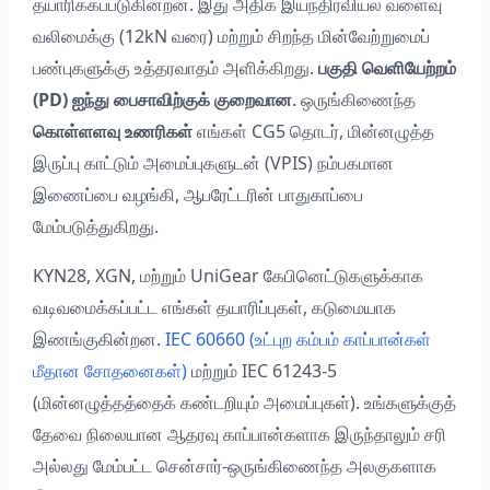
தயாரிக்கப்படுகின்றன. இது அதிக இயந்திரவியல் வளைவு
வலிமைக்கு (12kN வரை) மற்றும் சிறந்த மின்வேற்றுமைப்
பண்புகளுக்கு உத்தரவாதம் அளிக்கிறது.
பகுதி வெளியேற்றம்
(PD) ஐந்து பைசாவிற்குக் குறைவான
. ஒருங்கிணைந்த
கொள்ளளவு உணரிகள்
எங்கள் CG5 தொடர், மின்னழுத்த
இருப்பு காட்டும் அமைப்புகளுடன் (VPIS) நம்பகமான
இணைப்பை வழங்கி, ஆபரேட்டரின் பாதுகாப்பை
மேம்படுத்துகிறது.
KYN28, XGN, மற்றும் UniGear கேபினெட்டுகளுக்காக
வடிவமைக்கப்பட்ட எங்கள் தயாரிப்புகள், கடுமையாக
இணங்குகின்றன.
IEC 60660 (உட்புற கம்பம் காப்பான்கள்
மீதான சோதனைகள்)
மற்றும் IEC 61243-5
(மின்னழுத்தத்தைக் கண்டறியும் அமைப்புகள்). உங்களுக்குத்
தேவை நிலையான ஆதரவு காப்பான்களாக இருந்தாலும் சரி
அல்லது மேம்பட்ட சென்சார்-ஒருங்கிணைந்த அலகுகளாக