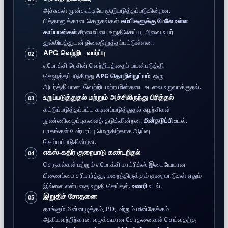
அச்சுகள் முன்கூட்டியே சூடுபடுத்தப்படுகின்றன.
பித்தானுக்கான செருகல்கள்
கம்பிகளுக்கு மேலே உள்ள
காப்பான்கள்
சீரமைப்பை உறுதிசெய்ய, அவை உயர்
துல்லியத்துடன் நிலைநிறுத்தப்பட்டுள்ளன.
APG வெற்றிட வார்ப்பு
02
எபோக்சி ரெசின் வெற்றிடத்தைப் பயன்படுத்தி
செலுத்தப்படுகிறது
APG தொழில்நுட்பம்
, ஒரு
அடர்த்தியான, வெற்றிடமற்ற மின்தடை உடலை உருவாக்குதல்.
உறுப்படுத்துதல் மற்றும் அச்சிலிருந்து பிரித்தல்
03
கட்டுப்படுத்தப்பட்ட கடினப்படுத்துதல் சுழற்சிகள்
நுண்ணிழைப்புகளைத் தடுக்கின்றன.
மின்தடுப்பி
உடல்.
பாகங்கள் மேற்பரப்பு மெருகிற்காக ஆய்வு
செய்யப்படுகின்றன.
எக்ஸ்-கதிர் குறைபாடு கண்டறிதல்
04
செருகல்கள் மற்றும் எபோக்சி மாட்ரிக்ஸ் இடையேயான
பிணைப்பை சரிபார்த்து, மறைந்திருக்கும் குறைபாடுகள் ஏதும்
இல்லை என்பதை உறுதி செய்தல்.
உணரி
உடல்.
இறுதிச் சோதனை
05
தாங்கும் மின்னழுத்தம், PD, மற்றும் மின்தேக்கம்
ஆகியவற்றிற்கான வழக்கமான சோதனைகள் செய்வதற்கு