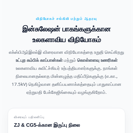
விநியோகச் சங்கிலி மற்றும் ஆதரவு
இன்சுலேஷன் பாகங்களுக்கான
உலகளாவிய விநியோகம்
எக்ஸ்பிஆர்இஎல்இ விரைவான விநியோகத்தை உறுதி செய்கிறது
உட்புற கம்பிக் காப்பான்கள்
மற்றும்
கொள்ளளவு உணரிகள்
உலகளாவிய சுவிட்ச்கியர் உற்பத்தியாளர்களுக்கு. நாங்கள்
நிலையானதல்லாத மின்னழுத்த மதிப்பீடுகளுக்கு (எ.கா.,
17.5kV) நெகிழ்வான தனிப்பயனாக்கத்தையும் பாதுகாப்பான
ஏற்றுமதி பேக்கேஜிங்கையும் வழங்குகிறோம்.
விரைவுப் பதிலளிப்பு
ZJ & CG5-க்கான இருப்பு நிலை