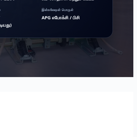
்
இன்சுலேஷன் பொருள்
W
APG எபோக்சி / பிசி
டியது)