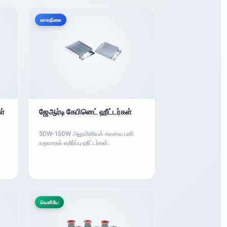
காலநிலை
ள்
ஜேஆர்டி கேபினெட் ஹீட்டர்கள்
50W-150W அலுமினியக் கலவை பனி
உருவாதல் எதிர்ப்பு ஹீட்டர்கள்.
வெளியே