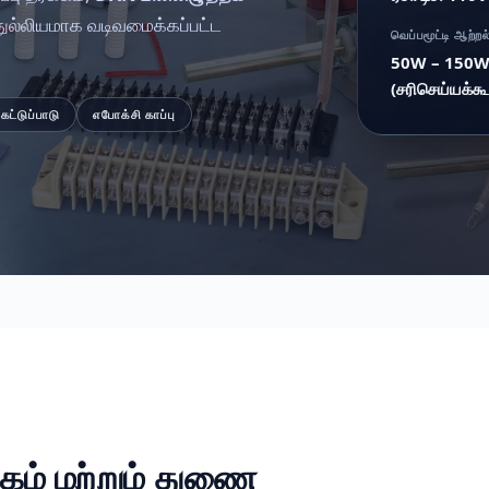
் துல்லியமாக வடிவமைக்கப்பட்ட
வெப்பமூட்டி ஆற்றல
50W – 150
(சரிசெய்யக்கூ
கட்டுப்பாடு
எபோக்சி காப்பு
க்கம் மற்றும் துணை