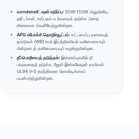
கondensேஷன் எதிர்ப்பு:
50W-150W அலுமினிய
ஹீட்டர்கள், ஈரப்பதம் படர்வதைத் தடுக்க அதை
விரைவாக வெளியேற்றுகின்றன.
APG எபோக்சி தொழில்நுட்பம்:
கட்டமைப்பு வளைவுத்
தகடுகள் (WB) உயர் இயந்திரவியல் வலிமையையும்
மின்தடைத் தனிமையையும் வழங்குகின்றன.
தீப்பொறியைத் தடுத்தல்:
இணைப்புகளில் தீ
பரவுவதைத் தடுக்க, ஜேவி இன்சுலேஷன் கவர்கள்
UL94 V-0 தரத்திலான பிளாஸ்டிக்கைப்
பயன்படுத்துகின்றன.