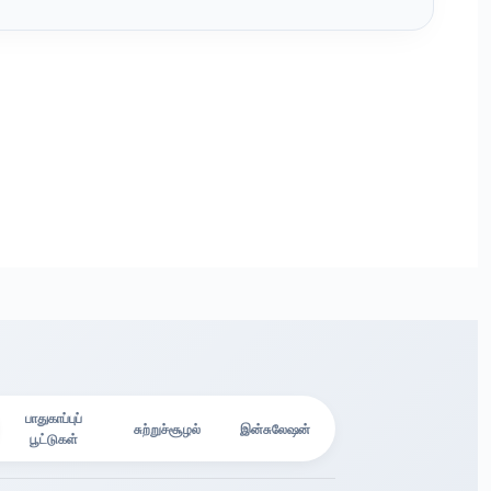
பாதுகாப்புப்
சுற்றுச்சூழல்
இன்சுலேஷன்
பூட்டுகள்