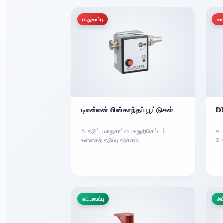
பாதுகாப்பு
காட
டிஎஸ்என் மின்காந்தப் பூட்டுகள்
DX
5-தடுப்பு பாதுகாப்பை உறுதிசெய்யும்
சு
உள்ளகத் தடுப்பு தர்க்கம்.
போ
கட்டமைப்பு
அட