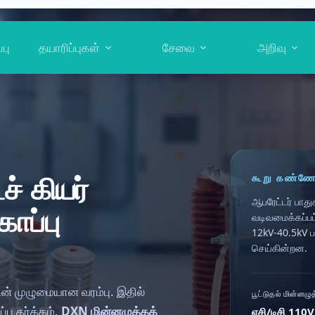
்பு
தயாரிப்புகள்
சேவை
அறிவு
கூறு கண்ணோ
ச் கியர்
ஆபரேட்டர் பாத
ாப்பு
வடிவமைக்கப்ப
12kV-40.5kV ப
செய்கின்றன.
ளின் முழுமையான வரம்பு. இதில்
பூட்டுதல் மின்னழுத
்பு தர்க்கம்,
DXN மின்னழுத்தக்
ஏசி/டிசி 110