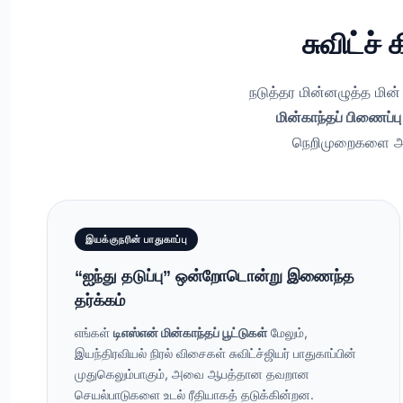
சுவிட்ச்
நடுத்தர மின்னழுத்த மின
மின்காந்தப் பிணைப்பு
நெறிமுறைகளை அமல
இயக்குநரின் பாதுகாப்பு
“ஐந்து தடுப்பு” ஒன்றோடொன்று இணைந்த
தர்க்கம்
எங்கள்
டிஎஸ்என் மின்காந்தப் பூட்டுகள்
மேலும்,
இயந்திரவியல் நிரல் விசைகள் சுவிட்ச்ஜியர் பாதுகாப்பின்
முதுகெலும்பாகும், அவை ஆபத்தான தவறான
செயல்பாடுகளை உடல் ரீதியாகத் தடுக்கின்றன.