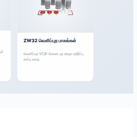
ZW32 வெளிப்புற பாகங்கள்
ம்
வெளிப்புற VCB-க்கான புற ஊதா எதிர்ப்பு
காப்பு உறை.