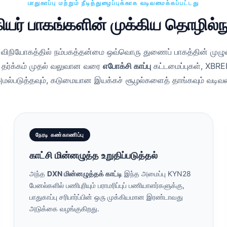
பாதுகாப்பு மற்றும் நீடித்துழைப்புக்காக வடிவமைக்கப்பட்டது
 கியர் பாகங்களின் முக்கிய தொழில்ந
் விநியோகத்தில் நம்பகத்தன்மை ஒவ்வொரு துணைப் பாகத்தின் முழுமை
தர்க்கம் முதல் வலுவான வரை
எபோக்சி காப்பு
கட்டமைப்புகள், XBREL
்படுத்தவும், கடுமையான இயக்கச் சூழல்களைத் தாங்கவும் வடிவம
நேரடி கண்காணிப்பு
காட்சி மின்னழுத்த உறுதிப்படுத்தல்
அந்த
DXN மின்னழுத்தக் காட்டி
இந்த அமைப்பு KYN28
பேனல்களில் பணிபுரியும் பராமரிப்புப் பணியாளர்களுக்கு,
பாதுகாப்பு சரிபார்ப்பின் ஒரு முக்கியமான இரண்டாவது
அடுக்கை வழங்குகிறது.