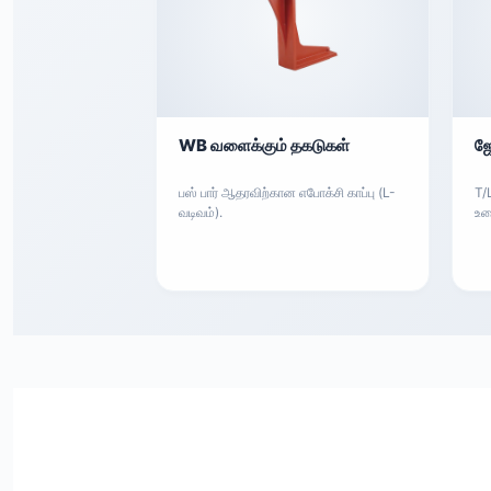
WB வளைக்கும் தகடுகள்
ஜே
பஸ் பார் ஆதரவிற்கான எபோக்சி காப்பு (L-
T/
வடிவம்).
உற