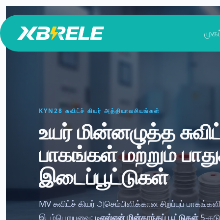
உள்ளடக்கத்திற்குச்
செல்க
முகப
KYN28 சுவிட்ச் கியர் அத்தியாவசியங்கள்
உயர் மின்னழுத்த சுவிட்
பாகங்கள் மற்றும் பாதுக
இடைப்பூட்டுகள்
MV சுவிட்ச் கியர் அசெம்பிளிக்கான சிறப்புப் பாகங்க
இடம்பெறுபவை:
டிஎஸ்என் மின்காந்தப் பூட்டுகள்
5-தடுப