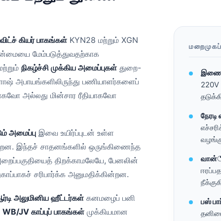
ுவிட்ச் கியர் பாகங்கள்
KYN28 மற்றும் XGN
மறைமுகப்
த்தன்மையை மேம்படுத்துவதற்காக
ற்றும்
நிகழ்ச்சி முக்கிய அமைப்புகள்
துறை-
இணைந்
ஃபிளாஷ் அபாயங்களிலிருந்து பணியாளர்களைப்
220V க
ியாகவோ அல்லது மின்சார ரீதியாகவோ
தடுக்
நேரடி 
எச்சரி
ும் அமைப்பு
இவை உயிர்ப்புடன் உள்ள
வழங்க
்றன. இந்தச் சாதனங்களில் ஒருங்கிணைந்த
வான்ி
 அறைப்பகுதியைத் திறக்காமலேயே, பேனலின்
ஈரப்ப
ுகாப்பாகச் சரிபார்க்க அனுமதிக்கின்றன.
நீக்கு
ர்டி அலுமினிய ஹீட்டர்கள்
கனமழைப் பனி
பஸ் பார
்
WB/JV காப்புப் பாகங்கள்
முக்கியமான
தனிமை