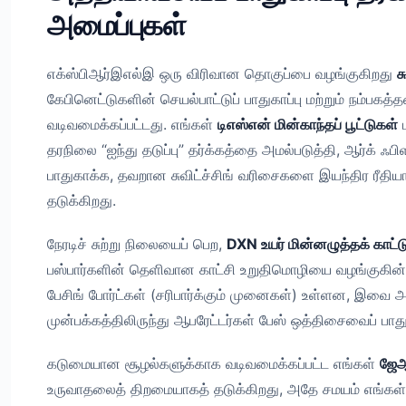
அமைப்புகள்
எக்ஸ்பிஆர்இஎல்இ ஒரு விரிவான தொகுப்பை வழங்குகிறது
ச
கேபினெட்டுகளின் செயல்பாட்டுப் பாதுகாப்பு மற்றும் நம்பக
வடிவமைக்கப்பட்டது. எங்கள்
டிஎஸ்என் மின்காந்தப் பூட்டுகள்
ம
தரநிலை “ஐந்து தடுப்பு” தர்க்கத்தை அமல்படுத்தி, ஆர்க் 
பாதுகாக்க, தவறான சுவிட்ச்சிங் வரிசைகளை இயந்திர ரீத
தடுக்கிறது.
நேரடிச் சுற்று நிலையைப் பெற,
DXN உயர் மின்னழுத்தக் காட்ட
பஸ்பார்களின் தெளிவான காட்சி உறுதிமொழியை வழங்குகின
பேசிங் போர்ட்கள் (சரிபார்க்கும் முனைகள்) உள்ளன, இவை
முன்பக்கத்திலிருந்து ஆபரேட்டர்கள் பேஸ் ஒத்திசைவைப் பாத
கடுமையான சூழல்களுக்காக வடிவமைக்கப்பட்ட எங்கள்
ஜேஆ
உருவாதலைத் திறமையாகத் தடுக்கிறது, அதே சமயம் எங்கள