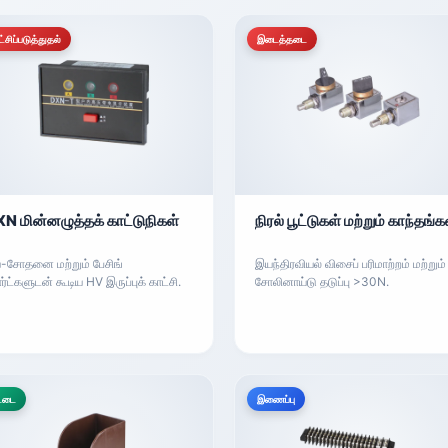
்சிப்படுத்துதல்
இடைத்தடை
N மின்னழுத்தக் காட்டுநிகள்
நிரல் பூட்டுகள் மற்றும் காந்தங்க
ய-சோதனை மற்றும் பேசிங்
இயந்திரவியல் விசைப் பரிமாற்றம் மற்றும்
ர்ட்களுடன் கூடிய HV இருப்புக் காட்சி.
சோலினாய்டு தடுப்பு >30N.
்டை
இணைப்பு