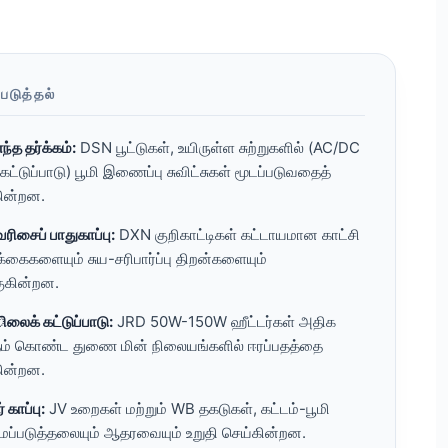
படுத்தல்
த தர்க்கம்:
DSN பூட்டுகள், உயிருள்ள சுற்றுகளில் (AC/DC
ட்டுப்பாடு) பூமி இணைப்பு சுவிட்சுகள் மூடப்படுவதைத்
கின்றன.
வரிசைப் பாதுகாப்பு:
DXN குறிகாட்டிகள் கட்டாயமான காட்சி
க்கைகளையும் சுய-சரிபார்ப்பு திறன்களையும்
ுகின்றன.
லைக் கட்டுப்பாடு:
JRD 50W-150W ஹீட்டர்கள் அதிக
தம் கொண்ட துணை மின் நிலையங்களில் ஈரப்பதத்தை
கின்றன.
் காப்பு:
JV உறைகள் மற்றும் WB தகடுகள், கட்டம்-பூமி
ப்படுத்தலையும் ஆதரவையும் உறுதி செய்கின்றன.