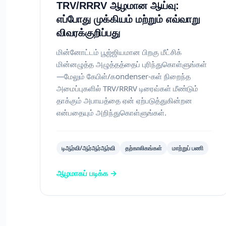
TRV/RRRV ஆழமான ஆய்வு:
எப்போது முக்கியம் மற்றும் எவ்வாறு
விவரக்குறிப்பது
மின்னோட்டம் பூஜ்ஜியமான பிறகு மீட்சிக்
மின்னழுத்த அழுத்தத்தைப் புரிந்துகொள்ளுங்கள்
—மேலும் கேபிள்/கondenser-கள் நிறைந்த
அமைப்புகளில் TRV/RRRV டிரைவ்கள் மீண்டும்
தாக்கும் அபாயத்தை ஏன் ஏற்படுத்துகின்றன
என்பதையும் அறிந்துகொள்ளுங்கள்.
டிஆர்வி/ஆர்ஆர்ஆர்வி
தற்காலிகங்கள்
மாற்றுப் பணி
ஆழமாகப் படிக்க →