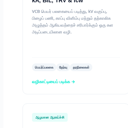
kA, BIL, TRV & Icw
VCB பெயர் பலகையைப் படித்து, kV வகுப்பு,
பிழைப் பணி, காப்பு விளிம்பு மற்றும் தற்காலிக
அழுத்தம் ஆகியவற்றைச் சரிபார்க்கும் ஒரு கள
அடிப்படையிலான வழி.
பெயர்ப்பலகை
தேர்வு
தரநிலைகள்
வழிகாட்டியைப் படிக்க →
ஆழமான ஆராய்ச்சி