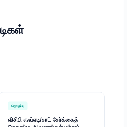
டிகள்
தொகுப்பு
விசிபி எஃப்ஏடி/சாட் சேர்க்கைத்