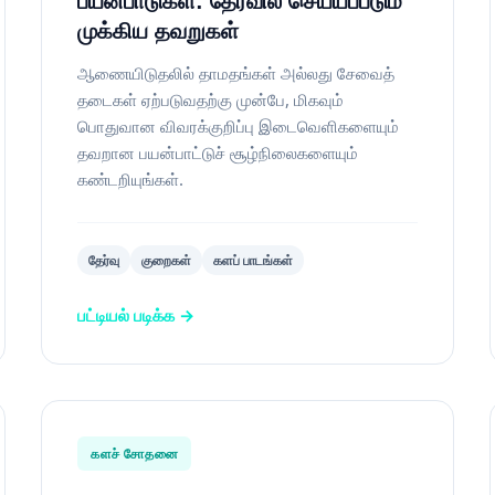
பயன்பாடுகள்: தேர்வில் செய்யப்படும்
முக்கிய தவறுகள்
ஆணையிடுதலில் தாமதங்கள் அல்லது சேவைத்
தடைகள் ஏற்படுவதற்கு முன்பே, மிகவும்
பொதுவான விவரக்குறிப்பு இடைவெளிகளையும்
தவறான பயன்பாட்டுச் சூழ்நிலைகளையும்
கண்டறியுங்கள்.
தேர்வு
குறைகள்
களப் பாடங்கள்
பட்டியல் படிக்க →
களச் சோதனை