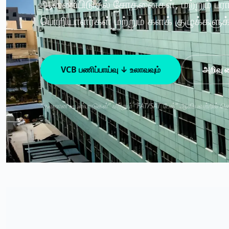
ஆணையிடுதல் சோதனைகள், மற்றும் பராமரிப
பொறியாளர்கள் மற்றும் களக் குழுக்களுக்
VCB பணிப்பாய்வு ↓ உலாவவும்
அறிவு ம
“தவறான பயன்பாடுகள்” மற்றும் “FAT/SAT பேக்” ஆகியவற்றில் தொ