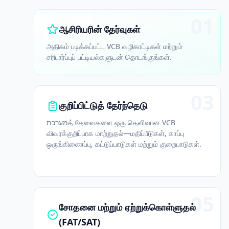
01
ஆசிரியரின் தேர்வுகள்
அதிகம் படிக்கப்பட்ட VCB வழிகாட்டிகள் மற்றும்
சரிபார்ப்புப் பட்டியல்களுடன் தொடங்குங்கள்.
03
குறிப்பிட்டுத் தேர்ந்தெடு
מערכתத் தேவைகளை ஒரு தெளிவான VCB
விவரக்குறிப்பாக மாற்றுதல்—மதிப்பீடுகள், காப்பு
ஒருங்கிணைப்பு, கட்டுப்பாடுகள் மற்றும் குறைபாடுகள்.
05
சோதனை மற்றும் ஏற்றுக்கொள்ளுதல்
(FAT/SAT)