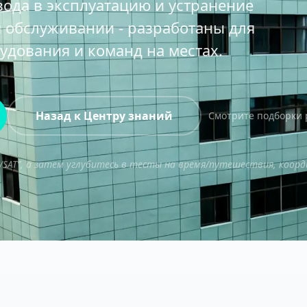
вода в эксплуатацию и устранение
 обслуживании - разработаны для
дования и команд на местах.
Назад к Центру знаний
Смотрите подборки 
T/SAT”, а затем углубитесь в тесты на время/путешествия, коор