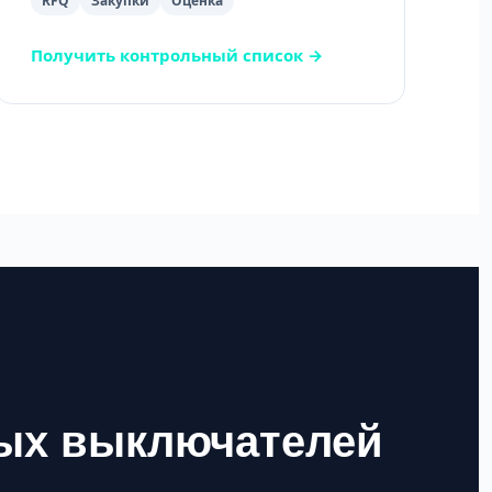
RFQ
Закупки
Оценка
Получить контрольный список →
ных выключателей