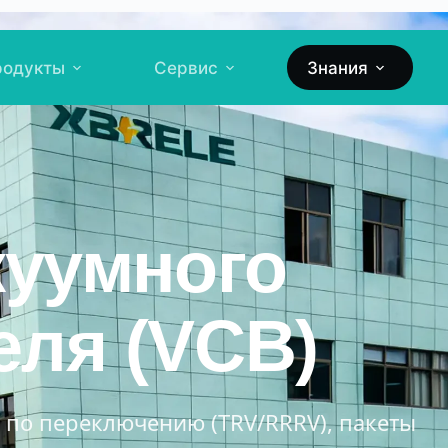
родукты
Сервис
Знания
куумного
ля (VCB)
 по переключению (TRV/RRRV), пакеты