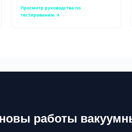
Просмотр руководства по
тестированию →
сновы работы вакуум