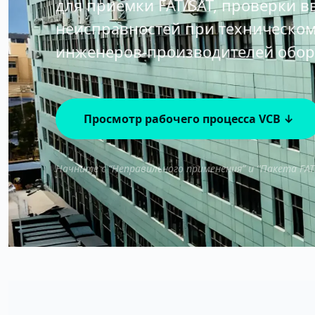
для приемки FAT/SAT, проверки в
неисправностей при техническом
инженеров-производителей обору
Просмотр рабочего процесса VCB ↓
Начните с “Неправильного применения” и “Пакета FA