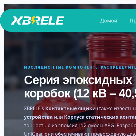
Перейти
к
Домой
П
сути
ИЗОЛЯЦИОННЫЕ КОМПОНЕНТЫ РАСПРЕДЕЛИТЕ
Серия эпоксидных 
коробок (12 кВ – 40,
XBRELE’s
Контактные ящики
(также известн
устройства
или
Корпуса статических конта
точностью из эпоксидной смолы APG. Разрабо
UniGear, они обеспечивают превосходную ди