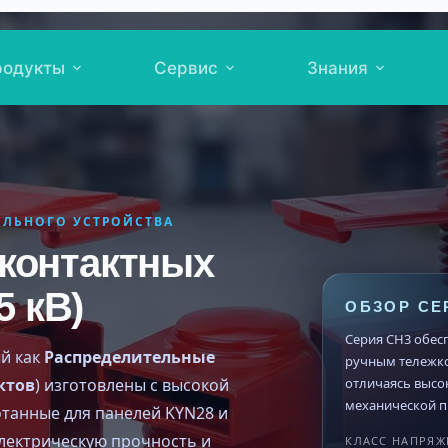
родукты
Сервис
Знания
ЛЬНОГО УСТРОЙСТВА
контактных
5 кВ)
ОБЗОР СЕ
Серия CH3 обес
ый как
Распределительные
ручным тележко
отличаясь высо
ктов
) изготовлены с высокой
механической п
танные для панелей KYN28 и
электрическую прочность и
КЛАСС НАПРЯЖ