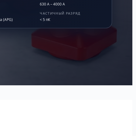
630 А – 4000 А
ЧАСТИЧНЫЙ РАЗРЯД
а (APG)
< 5 пК