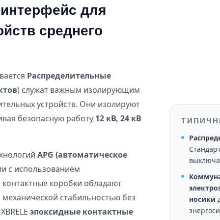
интерфейс для
ойств среднего
ывается
Распределительные
ктов
) служат важным изолирующим
тельных устройств. Они изолируют
чивая безопасную работу
12 кВ, 24 кВ
ТИПИЧН
Распред
Стандар
ехнологий
APG (автоматическое
выключат
и с использованием
Коммуна
 контактные коробки обладают
электро
 механической стабильностью без
носики
д
энергос
, XBRELE
эпоксидные контактные