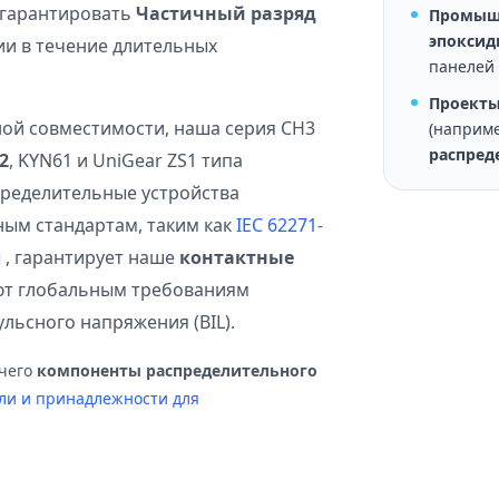
 гарантировать
Частичный разряд
Промыш
эпоксид
ии в течение длительных
панелей 
Проекты
ой совместимости, наша серия CH3
(наприме
распред
2
, KYN61 и UniGear ZS1 типа
ределительные устройства
ным стандартам, таким как
IEC 62271-
ы
, гарантирует наше
контактные
ют глобальным требованиям
льсного напряжения (BIL).
очего
компоненты распределительного
ли и принадлежности для