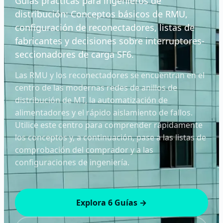
Guías prácticas para ingenieros de
distribución: Conceptos básicos de RMU,
configuración de reconectadores, listas de
fabricantes y decisiones sobre interruptores-
seccionadores de carga SF6.
Las RMU y los reconectadores se encuentran en el
centro de las modernas redes de anillos de
distribución de MT, la automatización de
alimentadores y el rápido aislamiento de fallos.
Utilice este centro para comprender rápidamente
los conceptos y, a continuación, pase a las listas de
comprobación del comprador y a las
configuraciones de ingeniería.
Explora 6 Guías →