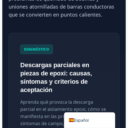
uniones atornilladas de barras conductoras
que se convierten en puntos calientes.
Português do Brasil
العربية
DIAGNÓSTICO
Deutsch
Italiano
Descargas parciales en
piezas de epoxi: causas,
Français
síntomas y criterios de
தமிழ்
aceptación
Русский
हिन्दी
Aprenda qué provoca la descarga
parcial en el aislamiento epoxi, cómo se
English
manifiesta en las pruebas y en los
Español
síntomas de campo, y cómo utilizar los