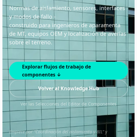
Normas de aislamiento, sensores, interfaces
y modos de fallo -
construido para ingenieros de aparamenta
de MT, equipos OEM y localización de averías
sobre el terreno.
Explorar flujos de trabajo de
componentes ↓
Volver al Knowledge Hub
Ver las Selecciones del Editor de Componentes
Empiece por “Coordinación del aislamiento y BIL” y