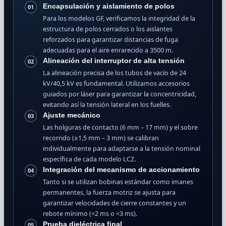
Encapsulación y aislamiento de polos
01
Para los modelos GF, verificamos la integridad de la
estructura de polos cerrados o los aislantes
reforzados para garantizar distancias de fuga
adecuadas para el aire enrarecido a 3500 m.
Alineación del interruptor de alta tensión
02
La alineación precisa de los tubos de vacío de 24
kV/40,5 kV es fundamental. Utilizamos accesorios
guiados por láser para garantizar la concentricidad,
evitando así la tensión lateral en los fuelles.
Ajuste mecánico
03
Las holguras de contacto (6 mm – 17 mm) y el sobre
recorrido (≥1,5 mm – 3 mm) se calibran
individualmente para adaptarse a la tensión nominal
específica de cada modelo LCZ.
Integración del mecanismo de accionamiento
04
Tanto si se utilizan bobinas estándar como imanes
permanentes, la fuerza motriz se ajusta para
garantizar velocidades de cierre constantes y un
rebote mínimo (<2 ms o <3 ms).
Prueba dieléctrica final
05