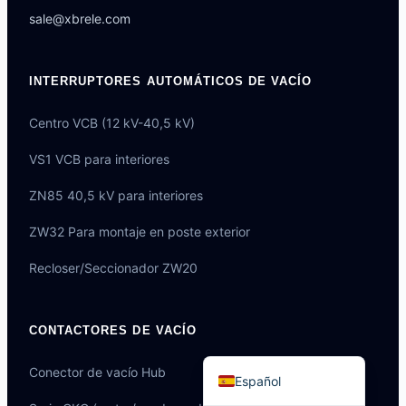
sale@xbrele.com
INTERRUPTORES AUTOMÁTICOS DE VACÍO
Português do Brasil
Centro VCB (12 kV-40,5 kV)
العربية
VS1 VCB para interiores
Deutsch
ZN85 40,5 kV para interiores
Italiano
Français
ZW32 Para montaje en poste exterior
தமிழ்
Recloser/Seccionador ZW20
Русский
हिन्दी
CONTACTORES DE VACÍO
English
Conector de vacío Hub
Español