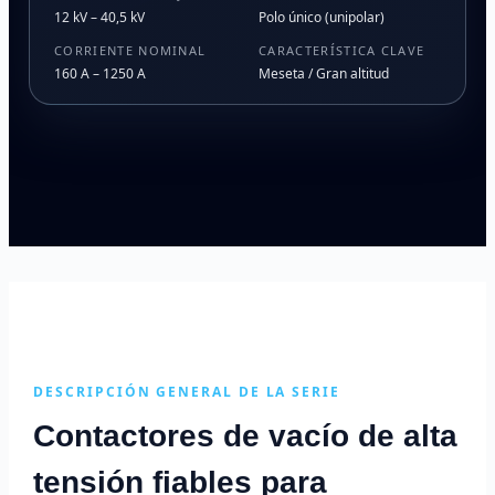
12 kV – 40,5 kV
Polo único (unipolar)
CORRIENTE NOMINAL
CARACTERÍSTICA CLAVE
160 A – 1250 A
Meseta / Gran altitud
DESCRIPCIÓN GENERAL DE LA SERIE
Contactores de vacío de alta
tensión fiables para