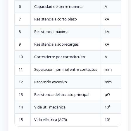
6
Capacidad de cierre nominal
A
1
7
Resistencia a corto plazo
kA
1
8
Resistencia máxima
kA
2
9
Resistencia a sobrecargas
kA
1
10
Corte/cierre por cortocircuito
A
1
11
Separación nominal entre contactos
mm
5
12
Recorrido excesivo
mm
1
13
Resistencia del circuito principal
μΩ
–
14
Vida útil mecánica
10⁴
5
15
Vida eléctrica (AC3)
10⁴
2