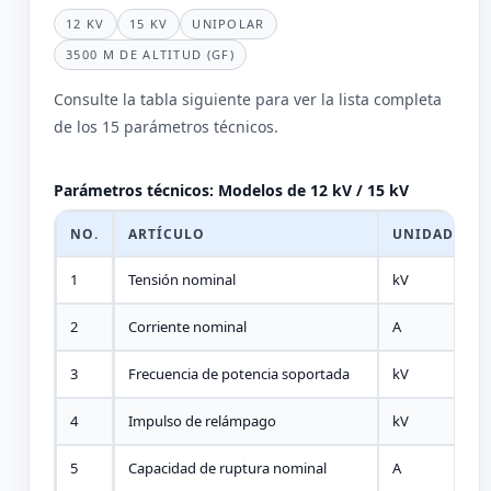
12 KV
15 KV
UNIPOLAR
3500 M DE ALTITUD (GF)
Consulte la tabla siguiente para ver la lista completa
de los 15 parámetros técnicos.
Parámetros técnicos: Modelos de 12 kV / 15 kV
NO.
ARTÍCULO
UNIDAD
L
1
Tensión nominal
kV
1
2
Corriente nominal
A
1
3
Frecuencia de potencia soportada
kV
4
4
Impulso de relámpago
kV
7
5
Capacidad de ruptura nominal
A
8