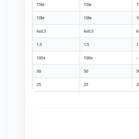
15Ie
15Ie
1
10Ie
10Ie
1
6±0.5
6±0.5
6
1.5
1.5
1
≤100
≤100
–
50
50
5
25
25
2