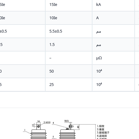
5Ie
15Ie
kA
0Ie
10Ie
A
مم
5.5±0.5
±0.5
مم
1.5
.5
–
μΩ
0
50
10⁴
5
25
10⁴