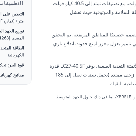
تتجاوز النطاق القياسي 12 كيلو فولت. مع تصنيفات تمتد إلى 40.5 كيلو فولت
التطبيقات
 السلامة والموثوقية حيث تفشل
التعدين على ار
متر+ (نماذج GF)
توزيع الجهد الع
مم خصيصًا للمناطق المرتفعة. تم التحقق
المغذي [cite: 1224، 1268]
هي تتميز بعزل معزز لمنع حدوث اندلاع ناري
الطاقة المتجدد
الكهربائية
قوة الجر:
تحكم
لأتمتة التغذية الصعبة، يوفر LCZ7-40.5F قدرة
تتميز بمسافات زحف ممتدة (تحمل نبضات تصل إلى 185
مفاتيح كهربائ
اعية الثقيلة.
للحصول على نظرة أوسع على مجموعة منتجات التبديل الكاملة من XBRELE، بما في ذلك حلول الجهد المتوسط