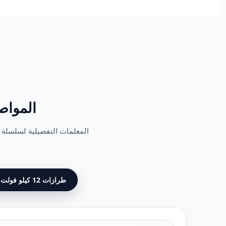
المواصف
طرازات 12 كيلو فولت و 15 كيلو فولت (قياسية ومنبسطة)