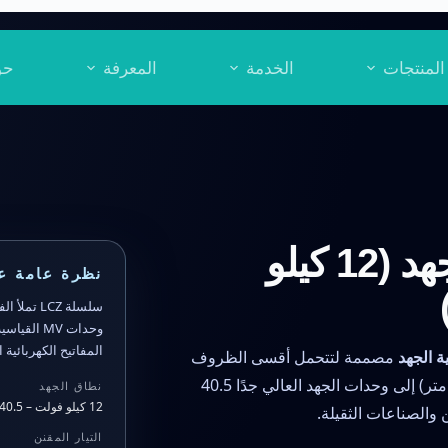
المنتجات
الخدمة
المعرفة
حو
موصلات فراغية عالية الجهد (12 كيلو
نظرة عامة ع
سلسلة LCZ تملأ الفراغ في
وحدات MV 
المفاتيح الكهربائية
ة الجهد
مصممة لتتحمل أقسى الظروف
البيئية. من طرازات Plateau 12 كيلو فولت (ارتفاع 3500 متر) إلى وحدات الجهد العالي جدًا 40.5
نطاق الجهد
12 كيلو فولت – 40.5 كيلو فولت
 والصناعات الثقيلة.
التيار المقنن