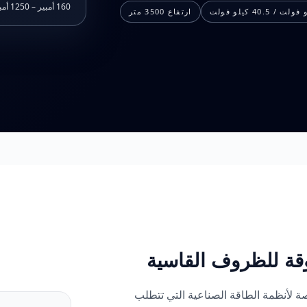
160 أمبير – 1250 أمبير
ارتفاع 3500 متر
وقة للظروف القاسية