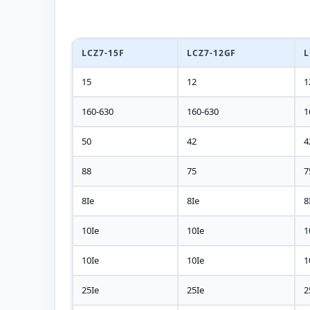
LCZ7-15F
LCZ7-12GF
L
15
12
1
160-630
160-630
1
50
42
4
88
75
7
8Ie
8Ie
8
10Ie
10Ie
1
10Ie
10Ie
1
25Ie
25Ie
2