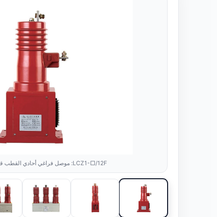
LCZ1-□/12F: موصل فراغي أحادي القطب قياسي 12 كيلو فولت.