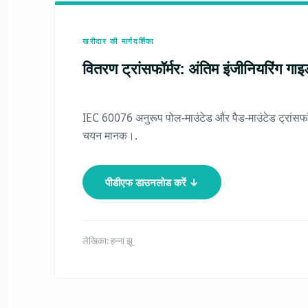
खरीदार की मार्गदर्शिका
वितरण ट्रांसफॉर्मर: अंतिम इंजीनियरिंग गाइ
IEC 60076 अनुरूप पोल-माउंटेड और पैड-माउंटेड ट्रांसफॉ
चयन मानक।.
पीडीएफ डाउनलोड करें ↓
लेखिका: हन्ना झू