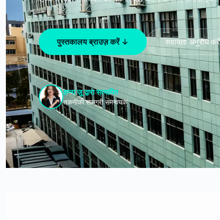
पुस्तकालय ब्राउज़ करें ↓
सहायता अनुरोध करे
हन्ना ज़ू द्वारा सत्यापित
तकनीकी सामग्री समन्वयक