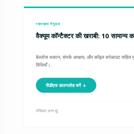
रखरखाव मैनुअल
वैक्यूम कॉन्टैक्टर की खराबी: 10 सामान्
बेल्लोस थकान, संपर्क अपक्षय, और कॉइल बर्नआउट सहित मू
विधियाँ।.
पीडीएफ डाउनलोड करें ↓
लेखिका: हन्ना झू