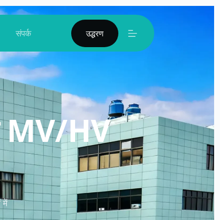
संपर्क
उद्धरण
ने MV/HV
में